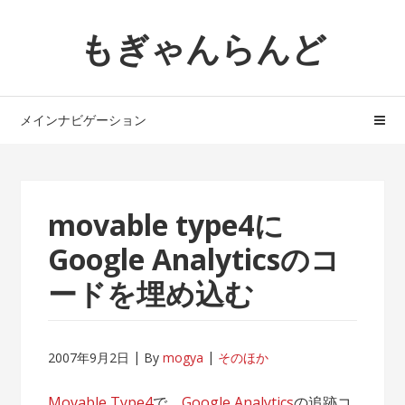
ナ
コ
もぎゃんらんど
ビ
ン
ゲ
テ
ー
ン
シ
ツ
メインナビゲーション
ョ
へ
ン
ス
へ
キ
ス
ッ
movable type4に
キ
プ
ッ
Google Analyticsのコ
プ
ードを埋め込む
2007年9月2日
By
mogya
そのほか
Movable Type4
で、
Google Analytics
の追跡コ