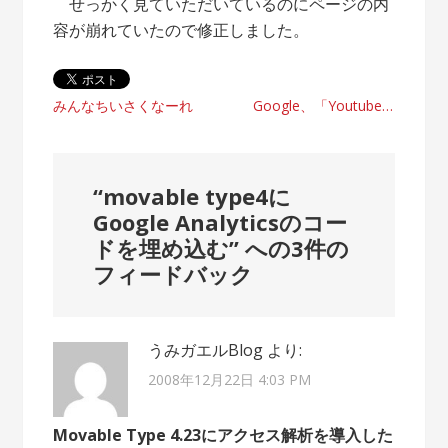
せっかく見ていただいているのにページの内
容が崩れていたので修正しました。
投
みんなちいさくなーれ
Google、「Youtubeのコンテンツについて責任は持たない」
稿
ナ
“
movable type4に
ビ
Google Analyticsのコー
ドを埋め込む
” への3件の
ゲ
フィードバック
ー
シ
うみガエルBlog
より:
ョ
2008年12月22日 4:03 PM
ン
Movable Type 4.23にアクセス解析を導入した