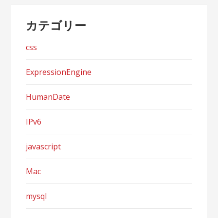
カテゴリー
css
ExpressionEngine
HumanDate
IPv6
javascript
Mac
mysql