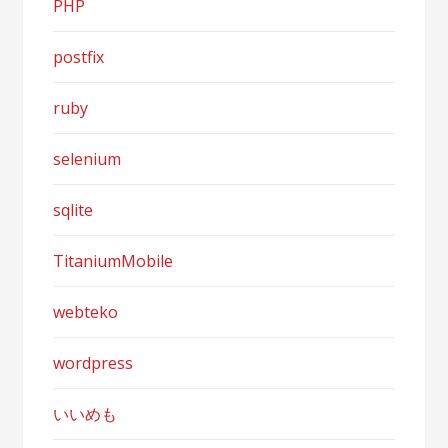
PHP
postfix
ruby
selenium
sqlite
TitaniumMobile
webteko
wordpress
いいめも