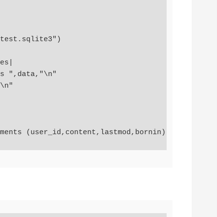
test.sqlite3")

es|

s ",data,"\n"

\n"
