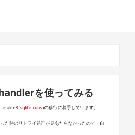
usy_handlerを使ってみる
)→sqlite3(
sqlite-ruby
)の移行に着手しています。
syになった時のリトライ処理が見あたらなかったので、自