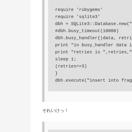
require 'rubygems'

require 'sqlite3'

dbh = SQLite3::Database.new("
#dbh.busy_timeout(10000)

dbh.busy_handler{|data, retri
print "in busy_handler data i
print "retries is ",retries,"
sleep 1;

(retries<=3)

}

それいけっ！