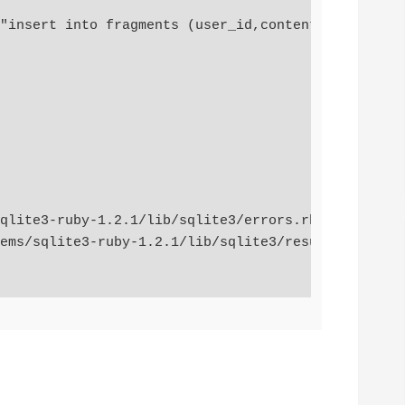
"insert into fragments (user_id,content,lastmod,bo
qlite3-ruby-1.2.1/lib/sqlite3/errors.rb:94:in `che
ems/sqlite3-ruby-1.2.1/lib/sqlite3/resultset.rb:76