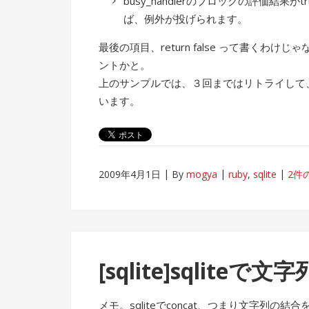
busy_handlerのブロックの評価結果
ば、例外が投げられます。
最後の項目、return false って書く
ントかと。
上のサンプルでは、３回まではリトライして
います。
2009年4月1日
By
mogya
ruby
,
sqlite
2件
[sqlite]sqliteで文
メモ。sqliteでconcat、つまり文字列の結