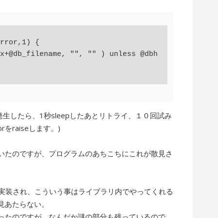
rror,1) {

x+@db_filename, "", "" ) unless @dbh

rorが発生したら、1秒sleepしたあとリトライ、１０回試み
rをraiseします。)
ていたのですが、プログラムのあちこちにこれが散見さ
rという機能が実装され、こういう事はライブラリ内でやってくれる
見あたらない。
ったのですが、なんだか謎の部分も残っているので、