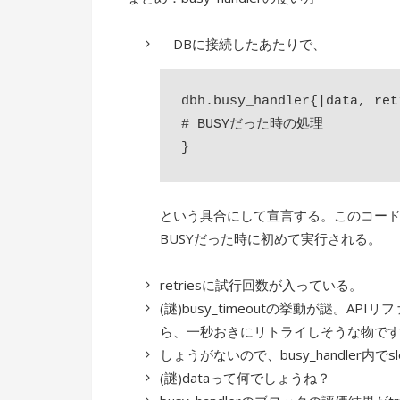
DBに接続したあたりで、
dbh.busy_handler{|data, retr
# BUSYだった時の処理

という具合にして宣言する。このコード
BUSYだった時に初めて実行される。
retriesに試行回数が入っている。
(謎)busy_timeoutの挙動が謎。APIリ
ら、一秒おきにリトライしそうな物で
しょうがないので、busy_handler内でs
(謎)dataって何でしょうね？