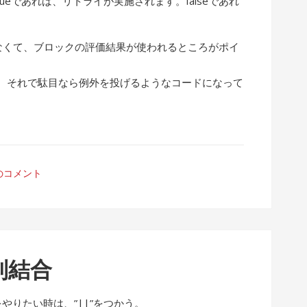
がtrueであれば、リトライが実施されます。falseであれ
わけじゃなくて、ブロックの評価結果が使われるところがポイ
、それで駄目なら例外を投げるようなコードになって
のコメント
字列結合
合をやりたい時は、”||”をつかう。