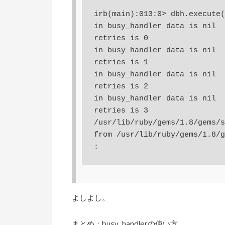
irb(main):013:0> dbh.execute(
in busy_handler data is nil

retries is 0

in busy_handler data is nil

retries is 1

in busy_handler data is nil

retries is 2

in busy_handler data is nil

retries is 3

/usr/lib/ruby/gems/1.8/gems/s
from /usr/lib/ruby/gems/1.8/g
よしよし。
まとめ：busy_handlerの使い方