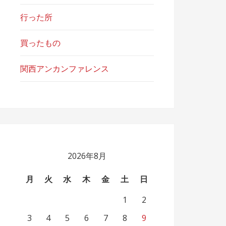
rnin) values(0,'test','2009-04-01 12:59:15','2009-
行った所
買ったもの
関西アンカンファレンス
ck': database is locked (SQLite3::BusyException)

:in `check'

2026年8月
月
火
水
木
金
土
日
1
2
3
4
5
6
7
8
9