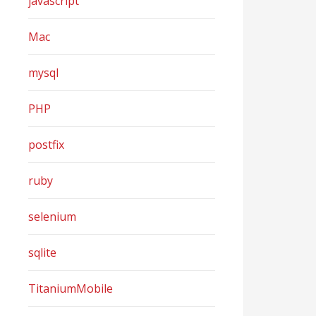
javascript
Mac
mysql
PHP
postfix
ruby
selenium
sqlite
TitaniumMobile