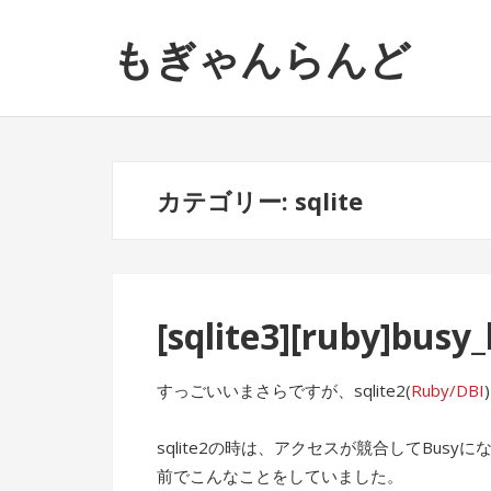
ナ
コ
もぎゃんらんど
ビ
ン
ゲ
テ
ー
ン
シ
ツ
ョ
へ
ン
ス
カテゴリー: sqlite
へ
キ
ス
ッ
キ
プ
ッ
[sqlite3][ruby]b
プ
すっごいいまさらですが、sqlite2(
Ruby/DBI
sqlite2の時は、アクセスが競合してBu
前でこんなことをしていました。