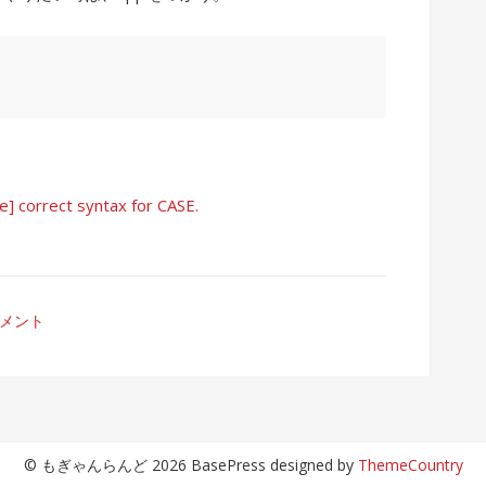
e] correct syntax for CASE.
コメント
© もぎゃんらんど 2026 BasePress designed by
ThemeCountry