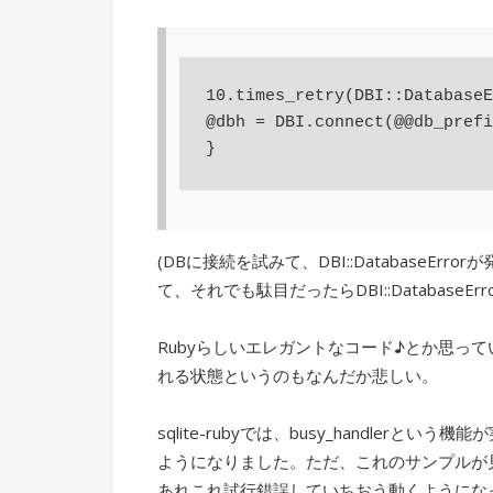
10.times_retry(DBI::DatabaseE
@dbh = DBI.connect(@@db_prefi
(DBに接続を試みて、DBI::DatabaseEr
て、それでも駄目だったらDBI::DatabaseErro
Rubyらしいエレガントなコード♪とか思っ
れる状態というのもなんだか悲しい。
sqlite-rubyでは、busy_handle
ようになりました。ただ、これのサンプルが
あれこれ試行錯誤していちおう動くようにな