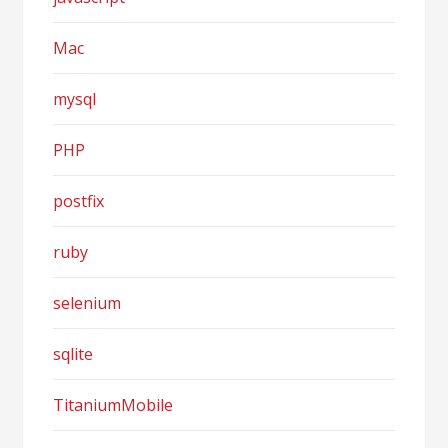
Mac
mysql
PHP
postfix
ruby
selenium
sqlite
TitaniumMobile