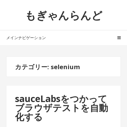
ナ
コ
もぎゃんらんど
ビ
ン
ゲ
テ
ー
ン
シ
ツ
メインナビゲーション
ョ
へ
ン
ス
へ
キ
ス
ッ
カテゴリー: selenium
キ
プ
ッ
プ
sauceLabsをつかって
ブラウザテストを自動
化する