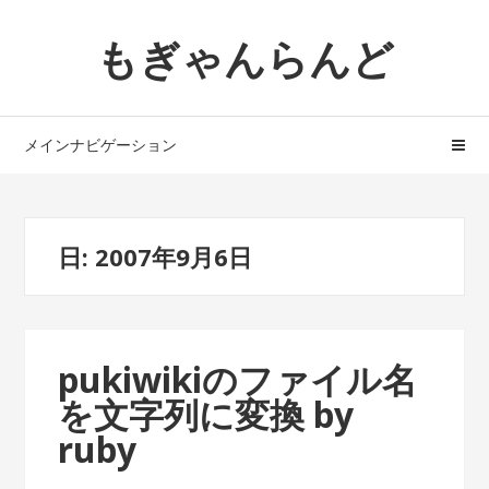
ナ
コ
もぎゃんらんど
ビ
ン
ゲ
テ
ー
ン
シ
ツ
メインナビゲーション
ョ
へ
ン
ス
へ
キ
ス
ッ
日: 2007年9月6日
キ
プ
ッ
プ
pukiwikiのファイル名
を文字列に変換 by
ruby