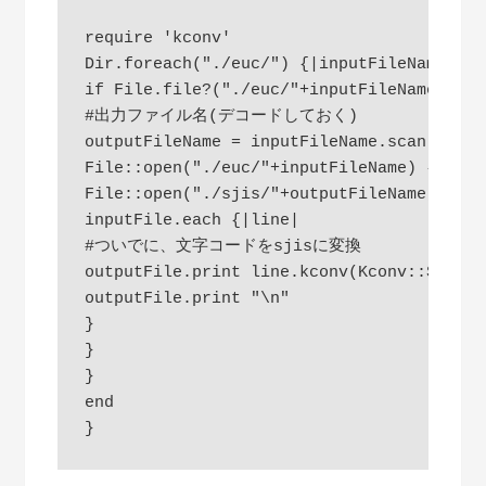
require 'kconv'

Dir.foreach("./euc/") {|inputFileName|

if File.file?("./euc/"+inputFileName)

#出力ファイル名(デコードしておく)

outputFileName = inputFileName.scan(/([0-
File::open("./euc/"+inputFileName) {|input
File::open("./sjis/"+outputFileName,'w'){
inputFile.each {|line|

#ついでに、文字コードをsjisに変換

outputFile.print line.kconv(Kconv::SJIS, 
outputFile.print "\n"

}

}

}

end
