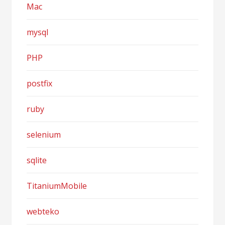
Mac
mysql
PHP
postfix
ruby
selenium
sqlite
TitaniumMobile
webteko