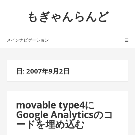
ナ
コ
もぎゃんらんど
ビ
ン
ゲ
テ
ー
ン
シ
ツ
メインナビゲーション
ョ
へ
ン
ス
へ
キ
ス
ッ
日: 2007年9月2日
キ
プ
ッ
プ
movable type4に
Google Analyticsのコ
ードを埋め込む