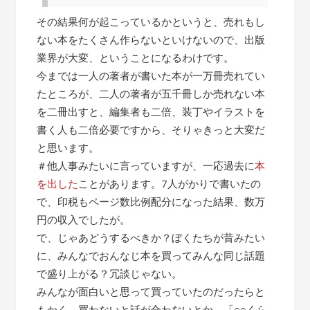
その結果何が起こっているかというと、売れもし
ない本をたくさん作らないといけないので、出版
業界が大変、ということになるわけです。
今までは一人の著者が書いた本が一万冊売れてい
たところが、二人の著者が五千冊しか売れない本
を二冊出すと、編集者も二倍、装丁やイラストを
書く人も二倍必要ですから、そりゃきっと大変だ
と思います。
＃他人事みたいに言っていますが、一応過去に
本
を出した
ことがあります。7人がかりで書いたの
で、印税もページ数比例配分になった結果、数万
円の収入でしたが。
で、じゃあどうするべきか？ぼくたちが昔みたい
に、みんなでおんなじ本を買ってみんな同じ話題
で盛り上がる？冗談じゃない。
みんなが面白いと思って買っていたのだったらと
もかく、買わないと話が合わないとか、「○○くら