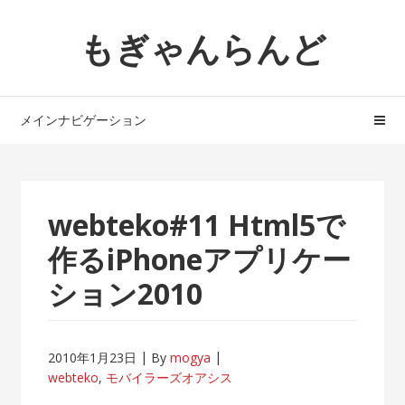
ナ
コ
もぎゃんらんど
ビ
ン
ゲ
テ
ー
ン
シ
ツ
メインナビゲーション
ョ
へ
ン
ス
へ
キ
ス
ッ
webteko#11 Html5で
キ
プ
ッ
作るiPhoneアプリケー
プ
ション2010
2010年1月23日
By
mogya
webteko
,
モバイラーズオアシス