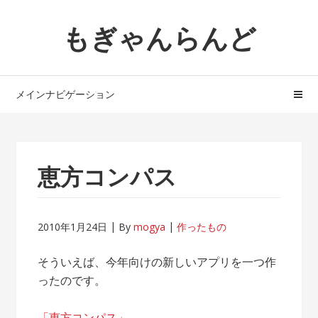
ナ
コ
もぎゃんらんど
ビ
ン
ゲ
テ
ー
ン
シ
ツ
メインナビゲーション
ョ
へ
ン
ス
へ
キ
ス
ッ
恵方コンパス
キ
プ
ッ
プ
2010年1月24日
By
mogya
作ったもの
そういえば、今年向けの新しいアプリを一つ作
ったのです。
「恵方コンパス」