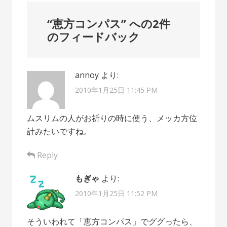
稿
ナ
“
恵方コンパス
” への2件
ビ
のフィードバック
ゲ
ー
annoy
より:
2010年1月25日 11:45 PM
シ
ョ
ムスリムの人がお祈りの時に使う、メッカ方位
ン
計みたいですね。
Reply
もぎゃ
より:
2010年1月25日 11:52 PM
そういわれて「恵方コンパス」でググったら、