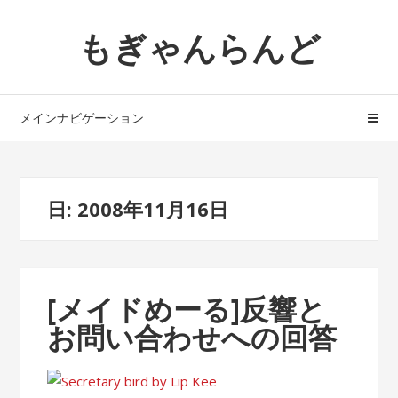
ナ
コ
もぎゃんらんど
ビ
ン
ゲ
テ
ー
ン
シ
ツ
メインナビゲーション
ョ
へ
ン
ス
へ
キ
ス
ッ
日: 2008年11月16日
キ
プ
ッ
プ
[メイドめーる]反響と
お問い合わせへの回答