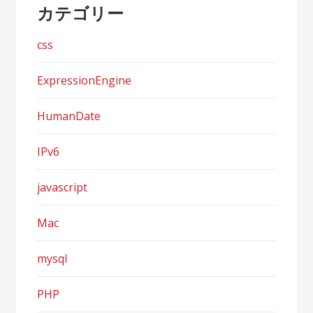
カテゴリー
css
ExpressionEngine
HumanDate
IPv6
javascript
Mac
mysql
PHP