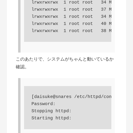
lrwxrwxrwx  1 root root   34 May 10 11
lrwxrwxrwx  1 root root   37 May 10 11
lrwxrwxrwx  1 root root   34 May 10 11
lrwxrwxrwx  1 root root   40 May 10 11
このあたりで、システムがちゃんと動いているか
確認。
[daisuke@snares /etc/httpd/conf] $ sud
Password:

Stopping httpd:                       
Starting httpd:                       