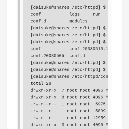
[daisuke@snares /etc/httpd] $ ls

conf           logs     run

conf.d         modules

[daisuke@snares /etc/httpd] $ sudo cp 
[daisuke@snares /etc/httpd] $ sudo cp 
[daisuke@snares /etc/httpd] $ ls

conf           conf.20080510.1104  con
conf.20080505  conf.d              con
[daisuke@snares /etc/httpd] $ cd conf

[daisuke@snares /etc/httpd] $ ls

[daisuke@snares /etc/httpd/conf] $ ls 
total 28

drwxr-xr-x  7 root root 4096 May 10 11
drwxr-xr-x  8 root root 4096 May 10 11
-rw-r--r--  1 root root  5975 May 10 1
-rw-r--r--  1 root root  5809 May 10 1
-rw-r--r--  1 root root 12959 May 10 1
drwxr-xr-x  3 root root 4096 May  5 23