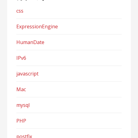
css
ExpressionEngine
HumanDate
IPv6
javascript
Mac
mysql
PHP
postfix