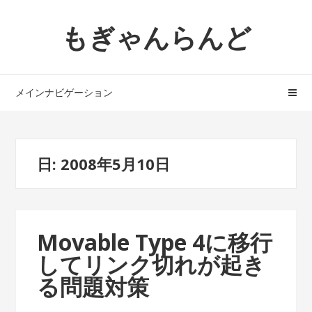
ナ
コ
もぎゃんらんど
ビ
ン
ゲ
テ
ー
ン
シ
ツ
メインナビゲーション
ョ
へ
ン
ス
へ
キ
ス
ッ
日: 2008年5月10日
キ
プ
ッ
プ
Movable Type 4に移行
してリンク切れが起き
る問題対策