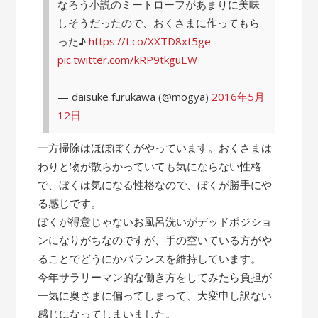
なろう小説のミートローフがあまりに美味
しそうだったので、おくさまに作ってもら
った♪
https://t.co/XXTD8xt5ge
pic.twitter.com/kRP9tkguEW
— daisuke furukawa (@mogya)
2016年5月
12日
一方掃除はほぼぼくがやっています。おくさまは
わりと物が散らかっていても気にならない性格
で、ぼくは気になる性格なので、ぼくが勝手にや
る感じです。
ぼくが得意じゃないお風呂洗いがデッドポジショ
ンになりがちなのですが、手の空いている方がや
ることでどうにかバランスを維持しています。
今年サラリーマン的な働き方をしてみたら負担が
一気に奥さまに偏ってしまって、大変申し訳ない
感じになってしまいました。