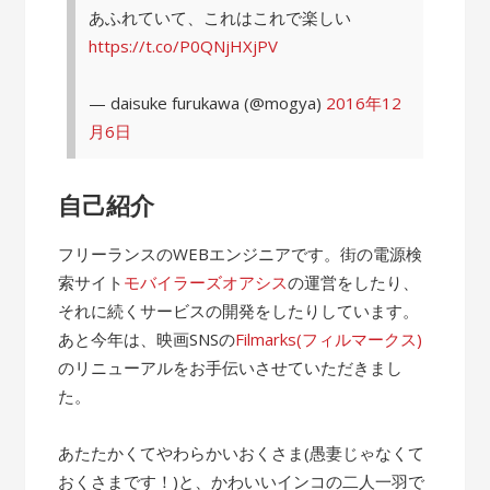
あふれていて、これはこれで楽しい
https://t.co/P0QNjHXjPV
— daisuke furukawa (@mogya)
2016年12
月6日
自己紹介
フリーランスのWEBエンジニアです。街の電源検
索サイト
モバイラーズオアシス
の運営をしたり、
それに続くサービスの開発をしたりしています。
あと今年は、映画SNSの
Filmarks(フィルマークス)
のリニューアルをお手伝いさせていただきまし
た。
あたたかくてやわらかいおくさま(愚妻じゃなくて
おくさまです！)と、かわいいインコの二人一羽で