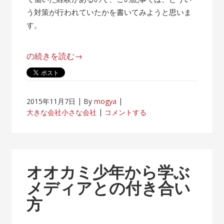
う対策が行われていたかを書いてみようと思いま
す。
“帰
の続きを読む
→
属
意
識
2015年11月7日
By
mogya
が
大きな会社小さな会社
コメントする
薄
れ
な
い
オオカミ少年から学ぶ
客
メディアとの付き合い
先
方
常
駐