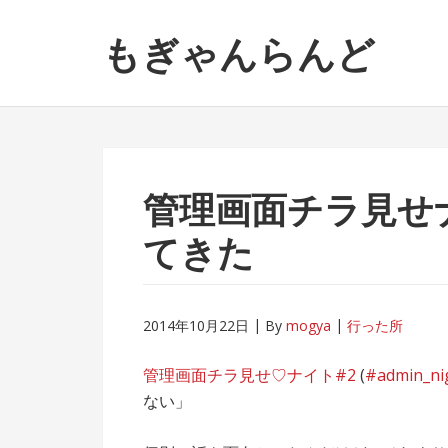
ナ
コ
もぎゃんらんど
ビ
ン
ゲ
テ
ー
ン
シ
ツ
ョ
へ
ン
ス
へ
キ
管理画面チラ見せナ
ス
ッ
てきた
キ
プ
ッ
プ
2014年10月22日
By
mogya
行った所
管理画面チラ見せ♡ナイト#2
(
#admin_ni
ない」