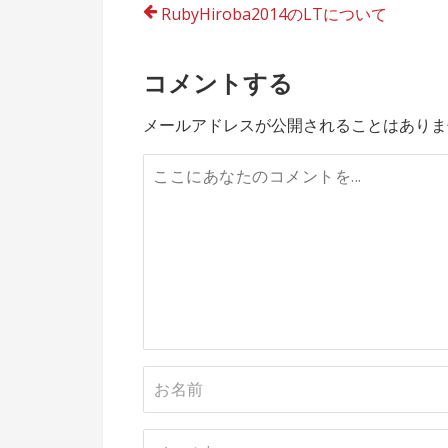
投
RubyHiroba2014のLTについて
稿
コメントする
ナ
ビ
メールアドレスが公開されることはありま
ゲ
ー
シ
ョ
ン