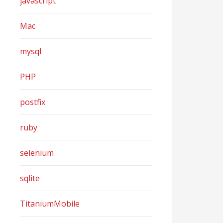
javascript
Mac
mysql
PHP
postfix
ruby
selenium
sqlite
TitaniumMobile