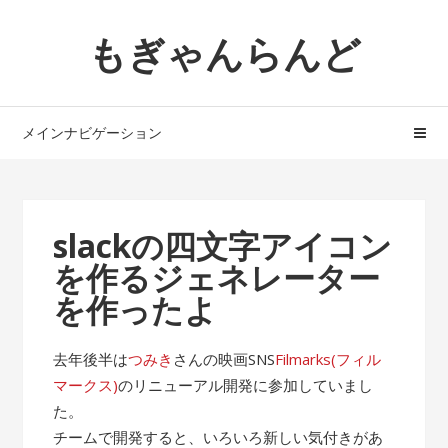
ナ
コ
もぎゃんらんど
ビ
ン
ゲ
テ
ー
ン
シ
ツ
メインナビゲーション
ョ
へ
ン
ス
へ
キ
ス
ッ
slackの四文字アイコン
キ
プ
を作るジェネレーター
ッ
プ
を作ったよ
去年後半は
つみき
さんの映画SNS
Filmarks(フィル
マークス)
のリニューアル開発に参加していまし
た。
チームで開発すると、いろいろ新しい気付きがあ