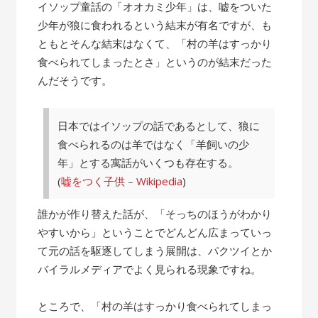
の
イソップ童話の「オオカミ少年」は、嘘をついた
話”
少年が狼に食われるという結末が有名ですが、も
ともとそんな結末はなくて、「村の羊はすっかり
食べられてしまったとさ」というのが結末だった
んだそうです。
日本ではイソップの話であるとして、狼に
食べられるのは羊ではなく「羊飼いの少
年」とする寓話がいくつも存在する。
(
嘘をつく子供 – Wikipedia
)
誰かが作り替えた話が、「そっちのほうがわかり
やすいから」ということでどんどん広まっていっ
て元の話を駆逐してしまう展開は、パクツイとか
バイラルメディアでよく見られる現象ですね。
ところで、「村の羊はすっかり食べられてしまっ