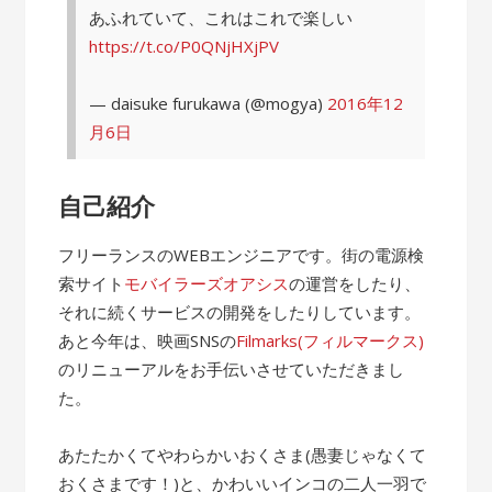
あふれていて、これはこれで楽しい
https://t.co/P0QNjHXjPV
— daisuke furukawa (@mogya)
2016年12
月6日
自己紹介
フリーランスのWEBエンジニアです。街の電源検
索サイト
モバイラーズオアシス
の運営をしたり、
それに続くサービスの開発をしたりしています。
あと今年は、映画SNSの
Filmarks(フィルマークス)
のリニューアルをお手伝いさせていただきまし
た。
あたたかくてやわらかいおくさま(愚妻じゃなくて
おくさまです！)と、かわいいインコの二人一羽で