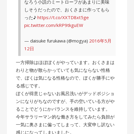
なろう小説のミートローフがあまりに美味
しそうだったので、おくさまに作ってもら
った♪
https://t.co/XXTD8xt5ge
pic.twitter.com/kRP9tkguEW
— daisuke furukawa (@mogya)
2016年5月
12日
一方掃除はほぼぼくがやっています。おくさまは
わりと物が散らかっていても気にならない性格
で、ぼくは気になる性格なので、ぼくが勝手にや
る感じです。
ぼくが得意じゃないお風呂洗いがデッドポジショ
ンになりがちなのですが、手の空いている方がや
ることでどうにかバランスを維持しています。
今年サラリーマン的な働き方をしてみたら負担が
一気に奥さまに偏ってしまって、大変申し訳ない
感じになってしまいました。