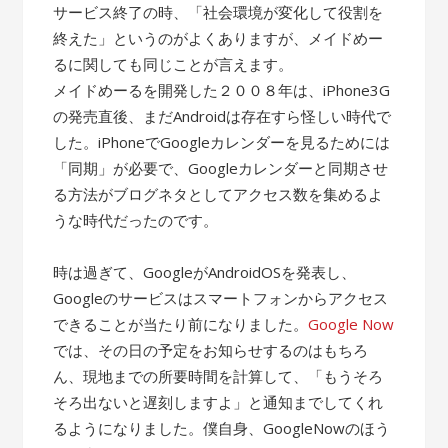
サービス終了の時、「社会環境が変化して役割を
終えた」というのがよくありますが、メイドめー
るに関しても同じことが言えます。
メイドめーるを開発した２００８年は、iPhone3G
の発売直後、まだAndroidは存在すら怪しい時代で
した。iPhoneでGoogleカレンダーを見るためには
「同期」が必要で、Googleカレンダーと同期させ
る方法がブログネタとしてアクセス数を集めるよ
うな時代だったのです。
時は過ぎて、GoogleがAndroidOSを発表し、
Googleのサービスはスマートフォンからアクセス
できることが当たり前になりました。
Google Now
では、その日の予定をお知らせするのはもちろ
ん、現地までの所要時間を計算して、「もうそろ
そろ出ないと遅刻しますよ」と通知までしてくれ
るようになりました。僕自身、GoogleNowのほう