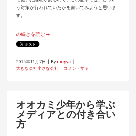
う対策が行われていたかを書いてみようと思いま
す。
“帰
の続きを読む
→
属
意
識
2015年11月7日
By
mogya
が
大きな会社小さな会社
コメントする
薄
れ
な
い
オオカミ少年から学ぶ
客
メディアとの付き合い
先
方
常
駐