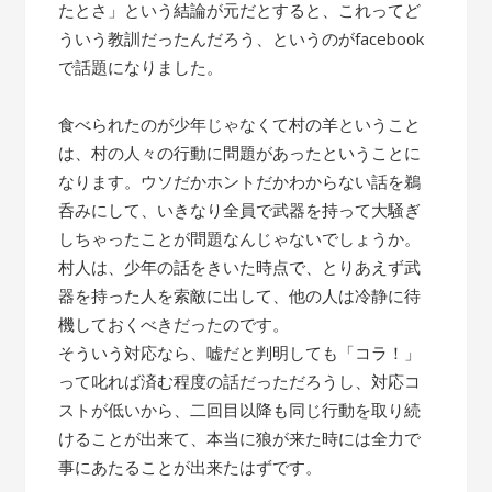
たとさ」という結論が元だとすると、これってど
ういう教訓だったんだろう、というのがfacebook
で話題になりました。
食べられたのが少年じゃなくて村の羊ということ
は、村の人々の行動に問題があったということに
なります。ウソだかホントだかわからない話を鵜
呑みにして、いきなり全員で武器を持って大騒ぎ
しちゃったことが問題なんじゃないでしょうか。
村人は、少年の話をきいた時点で、とりあえず武
器を持った人を索敵に出して、他の人は冷静に待
機しておくべきだったのです。
そういう対応なら、嘘だと判明しても「コラ！」
って叱れば済む程度の話だっただろうし、対応コ
ストが低いから、二回目以降も同じ行動を取り続
けることが出来て、本当に狼が来た時には全力で
事にあたることが出来たはずです。