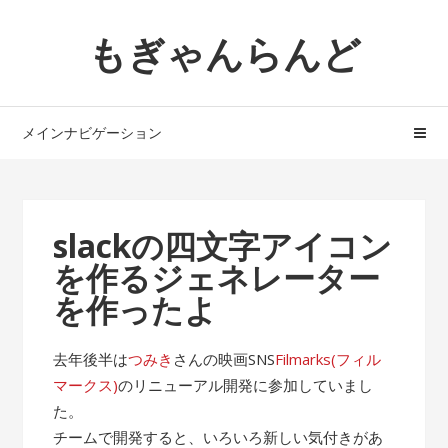
ナ
コ
もぎゃんらんど
ビ
ン
ゲ
テ
ー
ン
シ
ツ
メインナビゲーション
ョ
へ
ン
ス
へ
キ
ス
ッ
slackの四文字アイコン
キ
プ
を作るジェネレーター
ッ
プ
を作ったよ
去年後半は
つみき
さんの映画SNS
Filmarks(フィル
マークス)
のリニューアル開発に参加していまし
た。
チームで開発すると、いろいろ新しい気付きがあ