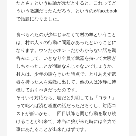
たとさ」という結論が元だとすると、これってど
ういう教訓だったんだろう、というのがfacebook
で話題になりました。
食べられたのが少年じゃなくて村の羊ということ
は、村の人々の行動に問題があったということに
なります。ウソだかホントだかわからない話を鵜
呑みにして、いきなり全員で武器を持って大騒ぎ
しちゃったことが問題なんじゃないでしょうか。
村人は、少年の話をきいた時点で、とりあえず武
器を持った人を索敵に出して、他の人は冷静に待
機しておくべきだったのです。
そういう対応なら、嘘だと判明しても「コラ！」
って叱れば済む程度の話だっただろうし、対応コ
ストが低いから、二回目以降も同じ行動を取り続
けることが出来て、本当に狼が来た時には全力で
事にあたることが出来たはずです。