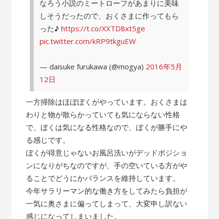
なろう小説のミートローフがあまりに美味
しそうだったので、おくさまに作ってもら
った♪
https://t.co/XXTD8xt5ge
pic.twitter.com/kRP9tkguEW
— daisuke furukawa (@mogya)
2016年5月
12日
一方掃除はほぼぼくがやっています。おくさまは
わりと物が散らかっていても気にならない性格
で、ぼくは気になる性格なので、ぼくが勝手にや
る感じです。
ぼくが得意じゃないお風呂洗いがデッドポジショ
ンになりがちなのですが、手の空いている方がや
ることでどうにかバランスを維持しています。
今年サラリーマン的な働き方をしてみたら負担が
一気に奥さまに偏ってしまって、大変申し訳ない
感じになってしまいました。