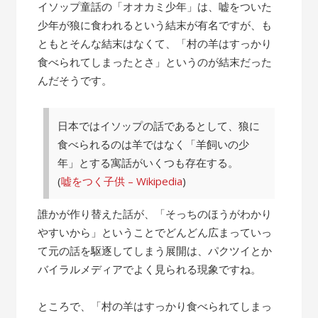
の
イソップ童話の「オオカミ少年」は、嘘をついた
話”
少年が狼に食われるという結末が有名ですが、も
ともとそんな結末はなくて、「村の羊はすっかり
食べられてしまったとさ」というのが結末だった
んだそうです。
日本ではイソップの話であるとして、狼に
食べられるのは羊ではなく「羊飼いの少
年」とする寓話がいくつも存在する。
(
嘘をつく子供 – Wikipedia
)
誰かが作り替えた話が、「そっちのほうがわかり
やすいから」ということでどんどん広まっていっ
て元の話を駆逐してしまう展開は、パクツイとか
バイラルメディアでよく見られる現象ですね。
ところで、「村の羊はすっかり食べられてしまっ