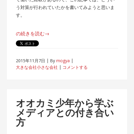
う対策が行われていたかを書いてみようと思いま
す。
“帰
の続きを読む
→
属
意
識
2015年11月7日
By
mogya
が
大きな会社小さな会社
コメントする
薄
れ
な
い
オオカミ少年から学ぶ
客
メディアとの付き合い
先
方
常
駐