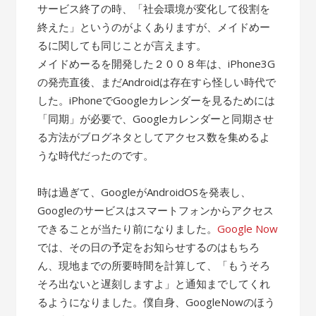
サービス終了の時、「社会環境が変化して役割を
終えた」というのがよくありますが、メイドめー
るに関しても同じことが言えます。
メイドめーるを開発した２００８年は、iPhone3G
の発売直後、まだAndroidは存在すら怪しい時代で
した。iPhoneでGoogleカレンダーを見るためには
「同期」が必要で、Googleカレンダーと同期させ
る方法がブログネタとしてアクセス数を集めるよ
うな時代だったのです。
時は過ぎて、GoogleがAndroidOSを発表し、
Googleのサービスはスマートフォンからアクセス
できることが当たり前になりました。
Google Now
では、その日の予定をお知らせするのはもちろ
ん、現地までの所要時間を計算して、「もうそろ
そろ出ないと遅刻しますよ」と通知までしてくれ
るようになりました。僕自身、GoogleNowのほう