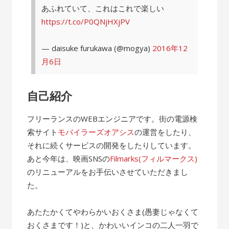
あふれていて、これはこれで楽しい
https://t.co/P0QNjHXjPV
— daisuke furukawa (@mogya)
2016年12
月6日
自己紹介
フリーランスのWEBエンジニアです。街の電源検
索サイト
モバイラーズオアシス
の運営をしたり、
それに続くサービスの開発をしたりしています。
あと今年は、映画SNSの
Filmarks(フィルマークス)
のリニューアルをお手伝いさせていただきまし
た。
あたたかくてやわらかいおくさま(愚妻じゃなくて
おくさまです！)と、かわいいインコの二人一羽で