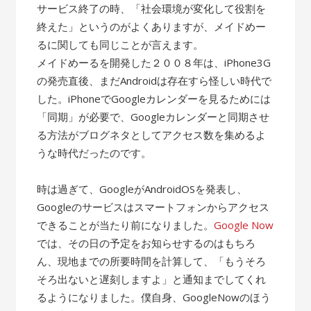
サービス終了の時、「社会環境が変化して役割を
終えた」というのがよくありますが、メイドめー
るに関しても同じことが言えます。
メイドめーるを開発した２００８年は、iPhone3G
の発売直後、まだAndroidは存在すら怪しい時代で
した。iPhoneでGoogleカレンダーを見るためには
「同期」が必要で、Googleカレンダーと同期させ
る方法がブログネタとしてアクセス数を集めるよ
うな時代だったのです。
時は過ぎて、GoogleがAndroidOSを発表し、
Googleのサービスはスマートフォンからアクセス
できることが当たり前になりました。
Google Now
では、その日の予定をお知らせするのはもちろ
ん、現地までの所要時間を計算して、「もうそろ
そろ出ないと遅刻しますよ」と通知までしてくれ
るようになりました。僕自身、GoogleNowのほう