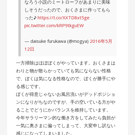
なろう小説のミートローフがあまりに美味
しそうだったので、おくさまに作ってもら
った♪
https://t.co/XXTD8xt5ge
pic.twitter.com/kRP9tkguEW
— daisuke furukawa (@mogya)
2016年5月
12日
一方掃除はほぼぼくがやっています。おくさまは
わりと物が散らかっていても気にならない性格
で、ぼくは気になる性格なので、ぼくが勝手にや
る感じです。
ぼくが得意じゃないお風呂洗いがデッドポジショ
ンになりがちなのですが、手の空いている方がや
ることでどうにかバランスを維持しています。
今年サラリーマン的な働き方をしてみたら負担が
一気に奥さまに偏ってしまって、大変申し訳ない
感じになってしまいました。