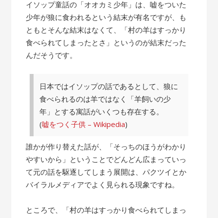
の
イソップ童話の「オオカミ少年」は、嘘をついた
話”
少年が狼に食われるという結末が有名ですが、も
ともとそんな結末はなくて、「村の羊はすっかり
食べられてしまったとさ」というのが結末だった
んだそうです。
日本ではイソップの話であるとして、狼に
食べられるのは羊ではなく「羊飼いの少
年」とする寓話がいくつも存在する。
(
嘘をつく子供 – Wikipedia
)
誰かが作り替えた話が、「そっちのほうがわかり
やすいから」ということでどんどん広まっていっ
て元の話を駆逐してしまう展開は、パクツイとか
バイラルメディアでよく見られる現象ですね。
ところで、「村の羊はすっかり食べられてしまっ