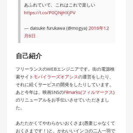
あふれていて、これはこれで楽しい
https://t.co/P0QNjHXjPV
— daisuke furukawa (@mogya)
2016年12
月6日
自己紹介
フリーランスのWEBエンジニアです。街の電源検
索サイト
モバイラーズオアシス
の運営をしたり、
それに続くサービスの開発をしたりしています。
あと今年は、映画SNSの
Filmarks(フィルマークス)
のリニューアルをお手伝いさせていただきまし
た。
あたたかくてやわらかいおくさま(愚妻じゃなくて
おくさまです！)と、かわいいインコの二人一羽で