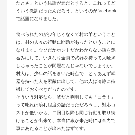
たとさ」という結論が元だとすると、これってど
ういう教訓だったんだろう、というのがfacebook
で話題になりました。
食べられたのが少年じゃなくて村の羊ということ
は、村の人々の行動に問題があったということに
なります。ウソだかホントだかわからない話を鵜
呑みにして、いきなり全員で武器を持って大騒ぎ
しちゃったことが問題なんじゃないでしょうか。
村人は、少年の話をきいた時点で、とりあえず武
器を持った人を索敵に出して、他の人は冷静に待
機しておくべきだったのです。
そういう対応なら、嘘だと判明しても「コラ！」
って叱れば済む程度の話だっただろうし、対応コ
ストが低いから、二回目以降も同じ行動を取り続
けることが出来て、本当に狼が来た時には全力で
事にあたることが出来たはずです。