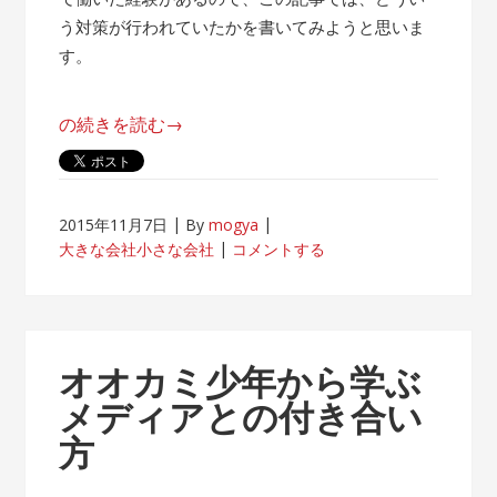
う対策が行われていたかを書いてみようと思いま
す。
“帰
の続きを読む
→
属
意
識
2015年11月7日
By
mogya
が
大きな会社小さな会社
コメントする
薄
れ
な
い
オオカミ少年から学ぶ
客
メディアとの付き合い
先
方
常
駐