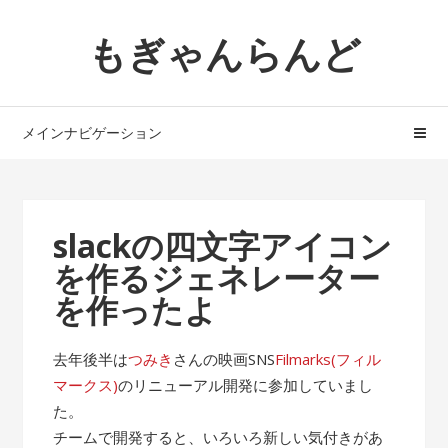
ナ
コ
もぎゃんらんど
ビ
ン
ゲ
テ
ー
ン
シ
ツ
メインナビゲーション
ョ
へ
ン
ス
へ
キ
ス
ッ
slackの四文字アイコン
キ
プ
を作るジェネレーター
ッ
プ
を作ったよ
去年後半は
つみき
さんの映画SNS
Filmarks(フィル
マークス)
のリニューアル開発に参加していまし
た。
チームで開発すると、いろいろ新しい気付きがあ