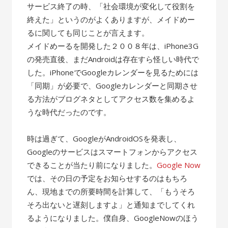
サービス終了の時、「社会環境が変化して役割を
終えた」というのがよくありますが、メイドめー
るに関しても同じことが言えます。
メイドめーるを開発した２００８年は、iPhone3G
の発売直後、まだAndroidは存在すら怪しい時代で
した。iPhoneでGoogleカレンダーを見るためには
「同期」が必要で、Googleカレンダーと同期させ
る方法がブログネタとしてアクセス数を集めるよ
うな時代だったのです。
時は過ぎて、GoogleがAndroidOSを発表し、
Googleのサービスはスマートフォンからアクセス
できることが当たり前になりました。
Google Now
では、その日の予定をお知らせするのはもちろ
ん、現地までの所要時間を計算して、「もうそろ
そろ出ないと遅刻しますよ」と通知までしてくれ
るようになりました。僕自身、GoogleNowのほう