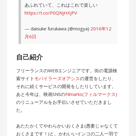
あふれていて、これはこれで楽しい
https://t.co/P0QNjHXjPV
— daisuke furukawa (@mogya)
2016年12
月6日
自己紹介
フリーランスのWEBエンジニアです。街の電源検
索サイト
モバイラーズオアシス
の運営をしたり、
それに続くサービスの開発をしたりしています。
あと今年は、映画SNSの
Filmarks(フィルマークス)
のリニューアルをお手伝いさせていただきまし
た。
あたたかくてやわらかいおくさま(愚妻じゃなくて
おくさまです！)と、かわいいインコの二人一羽で