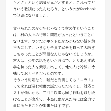
たとさ」という結論が元だとすると、これってど
ういう教訓だったんだろう、というのがfacebook
で話題になりました。
食べられたのが少年じゃなくて村の羊ということ
は、村の人々の行動に問題があったということに
なります。ウソだかホントだかわからない話を鵜
呑みにして、いきなり全員で武器を持って大騒ぎ
しちゃったことが問題なんじゃないでしょうか。
村人は、少年の話をきいた時点で、とりあえず武
器を持った人を索敵に出して、他の人は冷静に待
機しておくべきだったのです。
そういう対応なら、嘘だと判明しても「コラ！」
って叱れば済む程度の話だっただろうし、対応コ
ストが低いから、二回目以降も同じ行動を取り続
けることが出来て、本当に狼が来た時には全力で
事にあたることが出来たはずです。