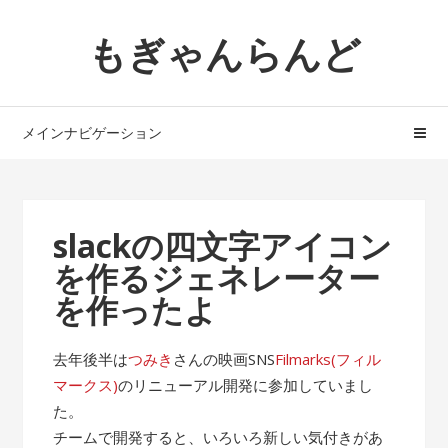
ナ
コ
もぎゃんらんど
ビ
ン
ゲ
テ
ー
ン
シ
ツ
メインナビゲーション
ョ
へ
ン
ス
へ
キ
ス
ッ
slackの四文字アイコン
キ
プ
を作るジェネレーター
ッ
プ
を作ったよ
去年後半は
つみき
さんの映画SNS
Filmarks(フィル
マークス)
のリニューアル開発に参加していまし
た。
チームで開発すると、いろいろ新しい気付きがあ