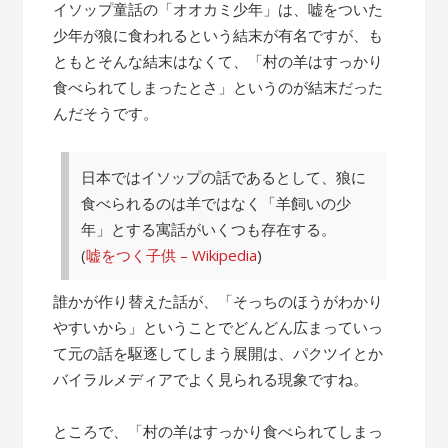
の
イソップ童話の「オオカミ少年」は、嘘をついた
話”
少年が狼に食われるという結末が有名ですが、も
ともとそんな結末はなくて、「村の羊はすっかり
食べられてしまったとさ」というのが結末だった
んだそうです。
日本ではイソップの話であるとして、狼に
食べられるのは羊ではなく「羊飼いの少
年」とする寓話がいくつも存在する。
(
嘘をつく子供 – Wikipedia
)
誰かが作り替えた話が、「そっちのほうがわかり
やすいから」ということでどんどん広まっていっ
て元の話を駆逐してしまう展開は、パクツイとか
バイラルメディアでよく見られる現象ですね。
ところで、「村の羊はすっかり食べられてしまっ