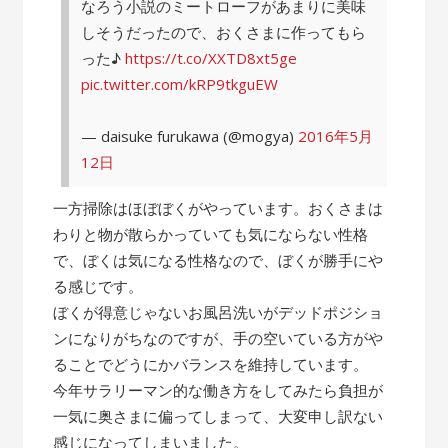
なろう小説のミートローフがあまりに美味
しそうだったので、おくさまに作ってもら
った♪
https://t.co/XXTD8xt5ge
pic.twitter.com/kRP9tkguEW
— daisuke furukawa (@mogya)
2016年5月
12日
一方掃除はほぼぼくがやっています。おくさまは
わりと物が散らかっていても気にならない性格
で、ぼくは気になる性格なので、ぼくが勝手にや
る感じです。
ぼくが得意じゃないお風呂洗いがデッドポジショ
ンになりがちなのですが、手の空いている方がや
ることでどうにかバランスを維持しています。
今年サラリーマン的な働き方をしてみたら負担が
一気に奥さまに偏ってしまって、大変申し訳ない
感じになってしまいました。