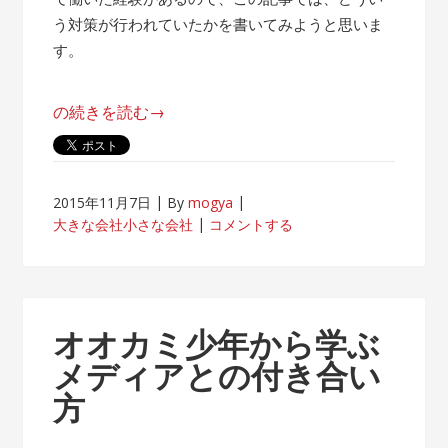
う対策が行われていたかを書いてみようと思いま
す。
“帰
の続きを読む
→
属
意
識
2015年11月7日
By
mogya
が
大きな会社小さな会社
コメントする
薄
れ
な
い
オオカミ少年から学ぶ
客
メディアとの付き合い
先
方
常
駐