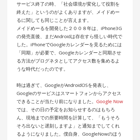
サービス終了の時、「社会環境が変化して役割を
終えた」というのがよくありますが、メイドめー
るに関しても同じことが言えます。
メイドめーるを開発した２００８年は、iPhone3G
の発売直後、まだAndroidは存在すら怪しい時代で
した。iPhoneでGoogleカレンダーを見るためには
「同期」が必要で、Googleカレンダーと同期させ
る方法がブログネタとしてアクセス数を集めるよ
うな時代だったのです。
時は過ぎて、GoogleがAndroidOSを発表し、
Googleのサービスはスマートフォンからアクセス
できることが当たり前になりました。
Google Now
では、その日の予定をお知らせするのはもちろ
ん、現地までの所要時間を計算して、「もうそろ
そろ出ないと遅刻しますよ」と通知までしてくれ
るようになりました。僕自身、GoogleNowのほう