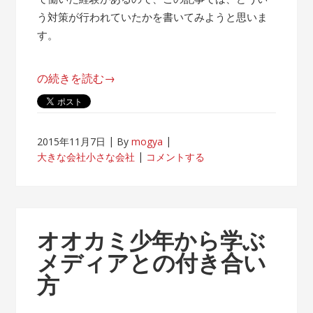
う対策が行われていたかを書いてみようと思いま
す。
“帰
の続きを読む
→
属
意
識
2015年11月7日
By
mogya
が
大きな会社小さな会社
コメントする
薄
れ
な
い
オオカミ少年から学ぶ
客
メディアとの付き合い
先
方
常
駐