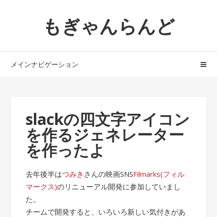
ナ
コ
もぎゃんらんど
ビ
ン
ゲ
テ
ー
ン
シ
ツ
メインナビゲーション
ョ
へ
ン
ス
へ
キ
ス
ッ
slackの四文字アイコン
キ
プ
を作るジェネレーター
ッ
プ
を作ったよ
去年後半は
つみき
さんの映画SNS
Filmarks(フィル
マークス)
のリニューアル開発に参加していまし
た。
チームで開発すると、いろいろ新しい気付きがあ