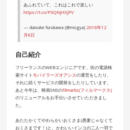
あふれていて、これはこれで楽しい
https://t.co/P0QNjHXjPV
— daisuke furukawa (@mogya)
2016年12
月6日
自己紹介
フリーランスのWEBエンジニアです。街の電源検
索サイト
モバイラーズオアシス
の運営をしたり、
それに続くサービスの開発をしたりしています。
あと今年は、映画SNSの
Filmarks(フィルマークス)
のリニューアルをお手伝いさせていただきまし
た。
あたたかくてやわらかいおくさま(愚妻じゃなくて
おくさまです！)と、かわいいインコの二人一羽で