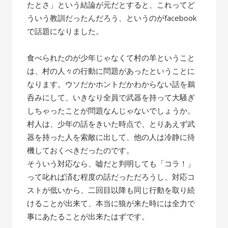
たとさ」という結論が元だとすると、これってど
ういう教訓だったんだろう、というのがfacebook
で話題になりました。
食べられたのが少年じゃなくて村の羊ということ
は、村の人々の行動に問題があったということに
なります。ウソだかホントだかわからない話を鵜
呑みにして、いきなり全員で武器を持って大騒ぎ
しちゃったことが問題なんじゃないでしょうか。
村人は、少年の話をきいた時点で、とりあえず武
器を持った人を索敵に出して、他の人は冷静に待
機しておくべきだったのです。
そういう対応なら、嘘だと判明しても「コラ！」
って叱れば済む程度の話だっただろうし、対応コ
ストが低いから、二回目以降も同じ行動を取り続
けることが出来て、本当に狼が来た時には全力で
事にあたることが出来たはずです。