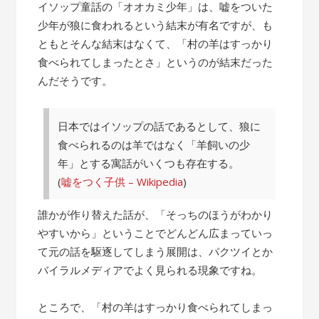
の
イソップ童話の「オオカミ少年」は、嘘をついた
話”
少年が狼に食われるという結末が有名ですが、も
ともとそんな結末はなくて、「村の羊はすっかり
食べられてしまったとさ」というのが結末だった
んだそうです。
日本ではイソップの話であるとして、狼に
食べられるのは羊ではなく「羊飼いの少
年」とする寓話がいくつも存在する。
(
嘘をつく子供 – Wikipedia
)
誰かが作り替えた話が、「そっちのほうがわかり
やすいから」ということでどんどん広まっていっ
て元の話を駆逐してしまう展開は、パクツイとか
バイラルメディアでよく見られる現象ですね。
ところで、「村の羊はすっかり食べられてしまっ