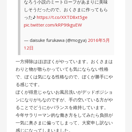
なろう小説のミートローフがあまりに美味
しそうだったので、おくさまに作ってもら
った♪
https://t.co/XXTD8xt5ge
pic.twitter.com/kRP9tkguEW
— daisuke furukawa (@mogya)
2016年5月
12日
一方掃除はほぼぼくがやっています。おくさまは
わりと物が散らかっていても気にならない性格
で、ぼくは気になる性格なので、ぼくが勝手にや
る感じです。
ぼくが得意じゃないお風呂洗いがデッドポジショ
ンになりがちなのですが、手の空いている方がや
ることでどうにかバランスを維持しています。
今年サラリーマン的な働き方をしてみたら負担が
一気に奥さまに偏ってしまって、大変申し訳ない
感じになってしまいました。