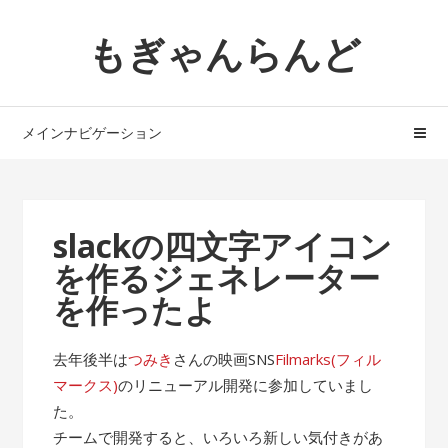
ナ
コ
もぎゃんらんど
ビ
ン
ゲ
テ
ー
ン
シ
ツ
メインナビゲーション
ョ
へ
ン
ス
へ
キ
ス
ッ
slackの四文字アイコン
キ
プ
を作るジェネレーター
ッ
プ
を作ったよ
去年後半は
つみき
さんの映画SNS
Filmarks(フィル
マークス)
のリニューアル開発に参加していまし
た。
チームで開発すると、いろいろ新しい気付きがあ