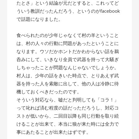
たとさ」という結論が元だとすると、これってど
ういう教訓だったんだろう、というのがfacebook
で話題になりました。
食べられたのが少年じゃなくて村の羊ということ
は、村の人々の行動に問題があったということに
なります。ウソだかホントだかわからない話を鵜
呑みにして、いきなり全員で武器を持って大騒ぎ
しちゃったことが問題なんじゃないでしょうか。
村人は、少年の話をきいた時点で、とりあえず武
器を持った人を索敵に出して、他の人は冷静に待
機しておくべきだったのです。
そういう対応なら、嘘だと判明しても「コラ！」
って叱れば済む程度の話だっただろうし、対応コ
ストが低いから、二回目以降も同じ行動を取り続
けることが出来て、本当に狼が来た時には全力で
事にあたることが出来たはずです。