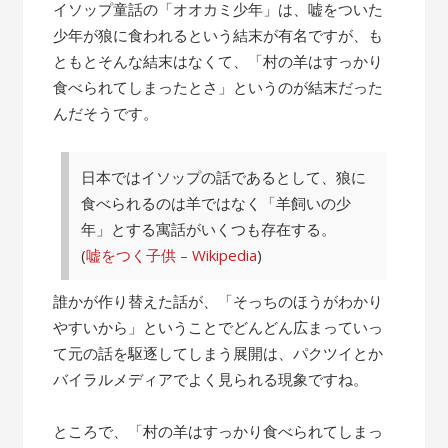
の
イソップ童話の「オオカミ少年」は、嘘をついた
話”
少年が狼に食われるという結末が有名ですが、も
ともとそんな結末はなくて、「村の羊はすっかり
食べられてしまったとさ」というのが結末だった
んだそうです。
日本ではイソップの話であるとして、狼に
食べられるのは羊ではなく「羊飼いの少
年」とする寓話がいくつも存在する。
(
嘘をつく子供 – Wikipedia
)
誰かが作り替えた話が、「そっちのほうがわかり
やすいから」ということでどんどん広まっていっ
て元の話を駆逐してしまう展開は、パクツイとか
バイラルメディアでよく見られる現象ですね。
ところで、「村の羊はすっかり食べられてしまっ