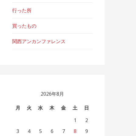
行った所
買ったもの
関西アンカンファレンス
2026年8月
月
火
水
木
金
土
日
1
2
3
4
5
6
7
8
9