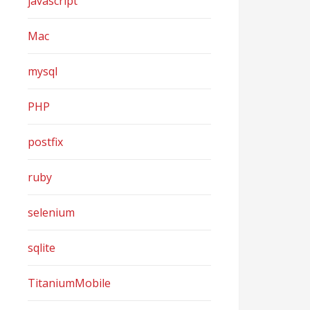
javascript
Mac
mysql
PHP
postfix
ruby
selenium
sqlite
TitaniumMobile