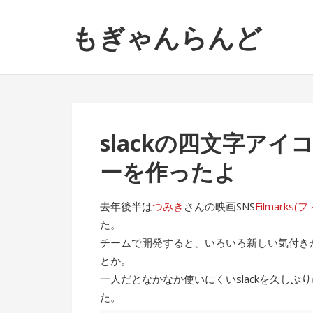
ナ
コ
もぎゃんらんど
ビ
ン
ゲ
テ
ー
ン
シ
ツ
ョ
へ
ン
ス
slackの四文字ア
へ
キ
ス
ッ
ーを作ったよ
キ
プ
ッ
去年後半は
つみき
さんの映画SNS
Filmarks
プ
た。
チームで開発すると、いろいろ新しい気付きが
とか。
一人だとなかなか使いにくいslackを久し
た。