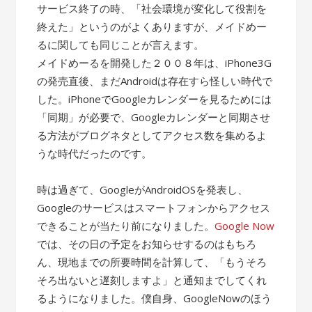
サービス終了の時、「社会環境が変化して役割を
終えた」というのがよくありますが、メイドめー
るに関しても同じことが言えます。
メイドめーるを開発した２００８年は、iPhone3G
の発売直後、まだAndroidは存在すら怪しい時代で
した。iPhoneでGoogleカレンダーを見るためには
「同期」が必要で、Googleカレンダーと同期させ
る方法がブログネタとしてアクセス数を集めるよ
うな時代だったのです。
時は過ぎて、GoogleがAndroidOSを発表し、
Googleのサービスはスマートフォンからアクセス
できることが当たり前になりました。
Google Now
では、その日の予定をお知らせするのはもちろ
ん、現地までの所要時間を計算して、「もうそろ
そろ出ないと遅刻しますよ」と通知までしてくれ
るようになりました。僕自身、GoogleNowのほう