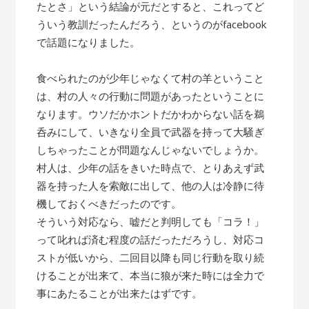
たとさ」という結論が元だとすると、これってど
ういう教訓だったんだろう、というのがfacebook
で話題になりました。
食べられたのが少年じゃなくて村の羊ということ
は、村の人々の行動に問題があったということに
なります。ウソだかホントだかわからない話を鵜
呑みにして、いきなり全員で武器を持って大騒ぎ
しちゃったことが問題なんじゃないでしょうか。
村人は、少年の話をきいた時点で、とりあえず武
器を持った人を索敵に出して、他の人は冷静に待
機しておくべきだったのです。
そういう対応なら、嘘だと判明しても「コラ！」
って叱れば済む程度の話だっただろうし、対応コ
ストが低いから、二回目以降も同じ行動を取り続
けることが出来て、本当に狼が来た時には全力で
事にあたることが出来たはずです。