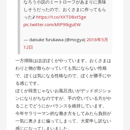
なろう小説のミートローフがあまりに美味
しそうだったので、おくさまに作ってもら
った♪
https://t.co/XXTD8xt5ge
pic.twitter.com/kRP9tkguEW
— daisuke furukawa (@mogya)
2016年5月
12日
一方掃除はほぼぼくがやっています。おくさまは
わりと物が散らかっていても気にならない性格
で、ぼくは気になる性格なので、ぼくが勝手にや
る感じです。
ぼくが得意じゃないお風呂洗いがデッドポジショ
ンになりがちなのですが、手の空いている方がや
ることでどうにかバランスを維持しています。
今年サラリーマン的な働き方をしてみたら負担が
一気に奥さまに偏ってしまって、大変申し訳ない
感じになってしまいました。