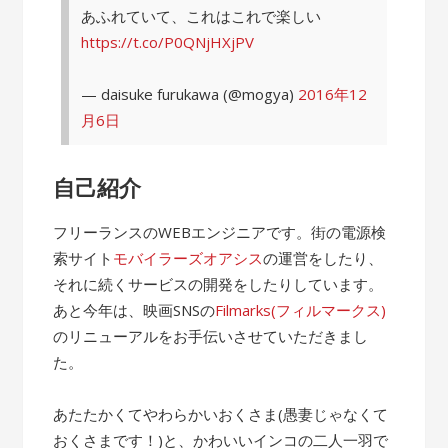
あふれていて、これはこれで楽しい
https://t.co/P0QNjHXjPV
— daisuke furukawa (@mogya)
2016年12
月6日
自己紹介
フリーランスのWEBエンジニアです。街の電源検
索サイト
モバイラーズオアシス
の運営をしたり、
それに続くサービスの開発をしたりしています。
あと今年は、映画SNSの
Filmarks(フィルマークス)
のリニューアルをお手伝いさせていただきまし
た。
あたたかくてやわらかいおくさま(愚妻じゃなくて
おくさまです！)と、かわいいインコの二人一羽で