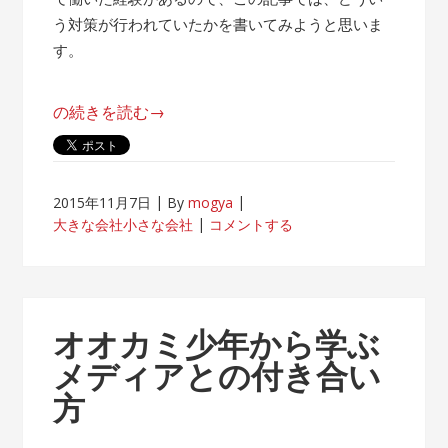
う対策が行われていたかを書いてみようと思いま
す。
“帰
の続きを読む
→
属
意
識
2015年11月7日
By
mogya
が
大きな会社小さな会社
コメントする
薄
れ
な
い
オオカミ少年から学ぶ
客
メディアとの付き合い
先
方
常
駐