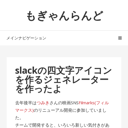
ナ
コ
もぎゃんらんど
ビ
ン
ゲ
テ
ー
ン
シ
ツ
メインナビゲーション
ョ
へ
ン
ス
へ
キ
ス
ッ
slackの四文字アイコン
キ
プ
を作るジェネレーター
ッ
プ
を作ったよ
去年後半は
つみき
さんの映画SNS
Filmarks(フィル
マークス)
のリニューアル開発に参加していまし
た。
チームで開発すると、いろいろ新しい気付きがあ