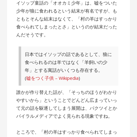
の
イソップ童話の「オオカミ少年」は、嘘をついた
話”
少年が狼に食われるという結末が有名ですが、も
ともとそんな結末はなくて、「村の羊はすっかり
食べられてしまったとさ」というのが結末だった
んだそうです。
日本ではイソップの話であるとして、狼に
食べられるのは羊ではなく「羊飼いの少
年」とする寓話がいくつも存在する。
(
嘘をつく子供 – Wikipedia
)
誰かが作り替えた話が、「そっちのほうがわかり
やすいから」ということでどんどん広まっていっ
て元の話を駆逐してしまう展開は、パクツイとか
バイラルメディアでよく見られる現象ですね。
ところで、「村の羊はすっかり食べられてしまっ