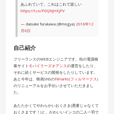
あふれていて、これはこれで楽しい
https://t.co/P0QNjHXjPV
— daisuke furukawa (@mogya)
2016年12
月6日
自己紹介
フリーランスのWEBエンジニアです。街の電源検
索サイト
モバイラーズオアシス
の運営をしたり、
それに続くサービスの開発をしたりしています。
あと今年は、映画SNSの
Filmarks(フィルマークス)
のリニューアルをお手伝いさせていただきまし
た。
あたたかくてやわらかいおくさま(愚妻じゃなくて
おくさまです！)と、かわいいインコの二人一羽で