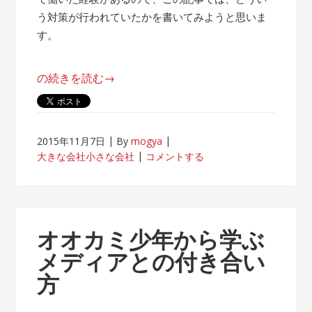
う対策が行われていたかを書いてみようと思いま
す。
“帰
の続きを読む
→
属
意
識
2015年11月7日
By
mogya
が
大きな会社小さな会社
コメントする
薄
れ
な
い
オオカミ少年から学ぶ
客
メディアとの付き合い
先
方
常
駐