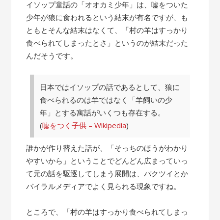
の
イソップ童話の「オオカミ少年」は、嘘をついた
話”
少年が狼に食われるという結末が有名ですが、も
ともとそんな結末はなくて、「村の羊はすっかり
食べられてしまったとさ」というのが結末だった
んだそうです。
日本ではイソップの話であるとして、狼に
食べられるのは羊ではなく「羊飼いの少
年」とする寓話がいくつも存在する。
(
嘘をつく子供 – Wikipedia
)
誰かが作り替えた話が、「そっちのほうがわかり
やすいから」ということでどんどん広まっていっ
て元の話を駆逐してしまう展開は、パクツイとか
バイラルメディアでよく見られる現象ですね。
ところで、「村の羊はすっかり食べられてしまっ