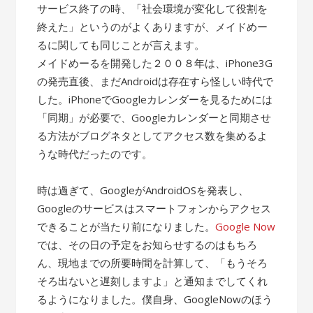
サービス終了の時、「社会環境が変化して役割を
終えた」というのがよくありますが、メイドめー
るに関しても同じことが言えます。
メイドめーるを開発した２００８年は、iPhone3G
の発売直後、まだAndroidは存在すら怪しい時代で
した。iPhoneでGoogleカレンダーを見るためには
「同期」が必要で、Googleカレンダーと同期させ
る方法がブログネタとしてアクセス数を集めるよ
うな時代だったのです。
時は過ぎて、GoogleがAndroidOSを発表し、
Googleのサービスはスマートフォンからアクセス
できることが当たり前になりました。
Google Now
では、その日の予定をお知らせするのはもちろ
ん、現地までの所要時間を計算して、「もうそろ
そろ出ないと遅刻しますよ」と通知までしてくれ
るようになりました。僕自身、GoogleNowのほう