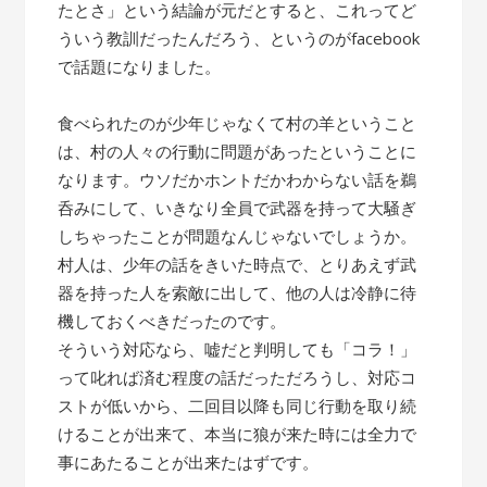
たとさ」という結論が元だとすると、これってど
ういう教訓だったんだろう、というのがfacebook
で話題になりました。
食べられたのが少年じゃなくて村の羊ということ
は、村の人々の行動に問題があったということに
なります。ウソだかホントだかわからない話を鵜
呑みにして、いきなり全員で武器を持って大騒ぎ
しちゃったことが問題なんじゃないでしょうか。
村人は、少年の話をきいた時点で、とりあえず武
器を持った人を索敵に出して、他の人は冷静に待
機しておくべきだったのです。
そういう対応なら、嘘だと判明しても「コラ！」
って叱れば済む程度の話だっただろうし、対応コ
ストが低いから、二回目以降も同じ行動を取り続
けることが出来て、本当に狼が来た時には全力で
事にあたることが出来たはずです。