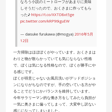
なろう小説のミートローフがあまりに美味
しそうだったので、おくさまに作ってもら
った♪
https://t.co/XXTD8xt5ge
pic.twitter.com/kRP9tkguEW
— daisuke furukawa (@mogya)
2016年5月
12日
一方掃除はほぼぼくがやっています。おくさまは
わりと物が散らかっていても気にならない性格
で、ぼくは気になる性格なので、ぼくが勝手にや
る感じです。
ぼくが得意じゃないお風呂洗いがデッドポジショ
ンになりがちなのですが、手の空いている方がや
ることでどうにかバランスを維持しています。
今年サラリーマン的な働き方をしてみたら負担が
一気に奥さまに偏ってしまって、大変申し訳ない
感じになってしまいました。