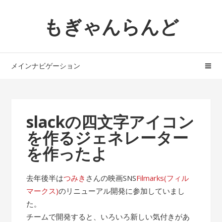
ナ
コ
もぎゃんらんど
ビ
ン
ゲ
テ
ー
ン
シ
ツ
メインナビゲーション
ョ
へ
ン
ス
へ
キ
ス
ッ
slackの四文字アイコン
キ
プ
を作るジェネレーター
ッ
プ
を作ったよ
去年後半は
つみき
さんの映画SNS
Filmarks(フィル
マークス)
のリニューアル開発に参加していまし
た。
チームで開発すると、いろいろ新しい気付きがあ