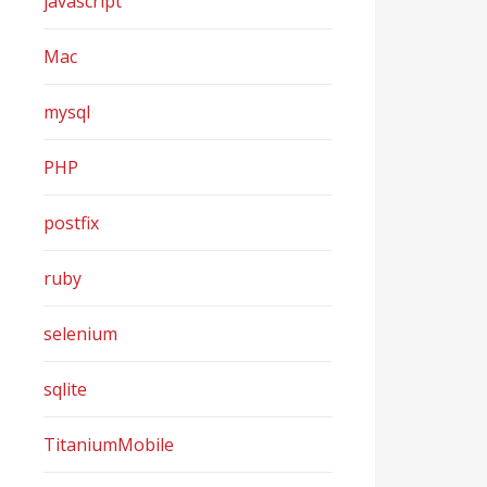
javascript
Mac
mysql
PHP
postfix
ruby
selenium
sqlite
TitaniumMobile