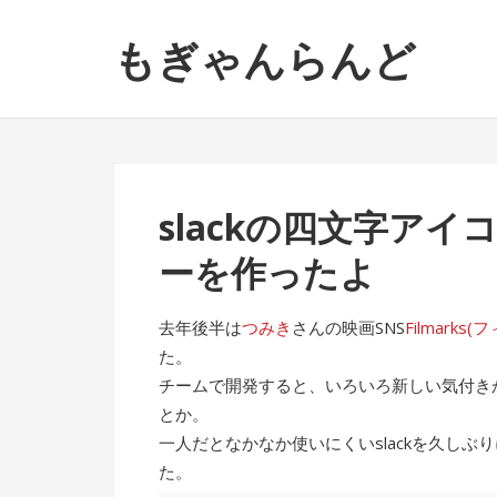
ナ
コ
もぎゃんらんど
ビ
ン
ゲ
テ
ー
ン
シ
ツ
ョ
へ
ン
ス
slackの四文字ア
へ
キ
ス
ッ
ーを作ったよ
キ
プ
ッ
去年後半は
つみき
さんの映画SNS
Filmarks
プ
た。
チームで開発すると、いろいろ新しい気付きが
とか。
一人だとなかなか使いにくいslackを久し
た。