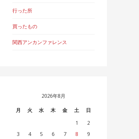
行った所
買ったもの
関西アンカンファレンス
2026年8月
月
火
水
木
金
土
日
1
2
3
4
5
6
7
8
9