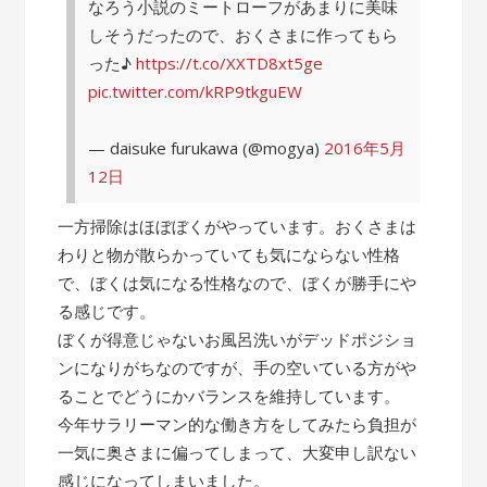
なろう小説のミートローフがあまりに美味
しそうだったので、おくさまに作ってもら
った♪
https://t.co/XXTD8xt5ge
pic.twitter.com/kRP9tkguEW
— daisuke furukawa (@mogya)
2016年5月
12日
一方掃除はほぼぼくがやっています。おくさまは
わりと物が散らかっていても気にならない性格
で、ぼくは気になる性格なので、ぼくが勝手にや
る感じです。
ぼくが得意じゃないお風呂洗いがデッドポジショ
ンになりがちなのですが、手の空いている方がや
ることでどうにかバランスを維持しています。
今年サラリーマン的な働き方をしてみたら負担が
一気に奥さまに偏ってしまって、大変申し訳ない
感じになってしまいました。