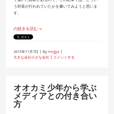
う対策が行われていたかを書いてみようと思いま
す。
“帰
の続きを読む
→
属
意
識
2015年11月7日
By
mogya
が
大きな会社小さな会社
コメントする
薄
れ
な
い
オオカミ少年から学ぶ
客
メディアとの付き合い
先
方
常
駐