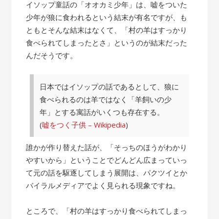
の
イソップ童話の「オオカミ少年」は、嘘をついた
話”
少年が狼に食われるという結末が有名ですが、も
ともとそんな結末はなくて、「村の羊はすっかり
食べられてしまったとさ」というのが結末だった
んだそうです。
日本ではイソップの話であるとして、狼に
食べられるのは羊ではなく「羊飼いの少
年」とする寓話がいくつも存在する。
(
嘘をつく子供 – Wikipedia
)
誰かが作り替えた話が、「そっちのほうがわかり
やすいから」ということでどんどん広まっていっ
て元の話を駆逐してしまう展開は、パクツイとか
バイラルメディアでよく見られる現象ですね。
ところで、「村の羊はすっかり食べられてしまっ