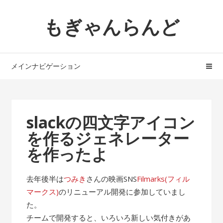
ナ
コ
もぎゃんらんど
ビ
ン
ゲ
テ
ー
ン
シ
ツ
メインナビゲーション
ョ
へ
ン
ス
へ
キ
ス
ッ
slackの四文字アイコン
キ
プ
を作るジェネレーター
ッ
プ
を作ったよ
去年後半は
つみき
さんの映画SNS
Filmarks(フィル
マークス)
のリニューアル開発に参加していまし
た。
チームで開発すると、いろいろ新しい気付きがあ