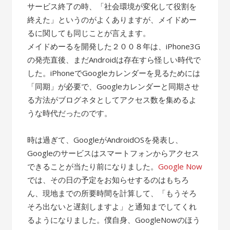
サービス終了の時、「社会環境が変化して役割を
終えた」というのがよくありますが、メイドめー
るに関しても同じことが言えます。
メイドめーるを開発した２００８年は、iPhone3G
の発売直後、まだAndroidは存在すら怪しい時代で
した。iPhoneでGoogleカレンダーを見るためには
「同期」が必要で、Googleカレンダーと同期させ
る方法がブログネタとしてアクセス数を集めるよ
うな時代だったのです。
時は過ぎて、GoogleがAndroidOSを発表し、
Googleのサービスはスマートフォンからアクセス
できることが当たり前になりました。
Google Now
では、その日の予定をお知らせするのはもちろ
ん、現地までの所要時間を計算して、「もうそろ
そろ出ないと遅刻しますよ」と通知までしてくれ
るようになりました。僕自身、GoogleNowのほう