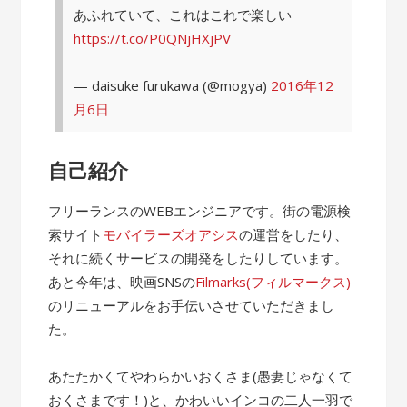
あふれていて、これはこれで楽しい
https://t.co/P0QNjHXjPV
— daisuke furukawa (@mogya)
2016年12
月6日
自己紹介
フリーランスのWEBエンジニアです。街の電源検
索サイト
モバイラーズオアシス
の運営をしたり、
それに続くサービスの開発をしたりしています。
あと今年は、映画SNSの
Filmarks(フィルマークス)
のリニューアルをお手伝いさせていただきまし
た。
あたたかくてやわらかいおくさま(愚妻じゃなくて
おくさまです！)と、かわいいインコの二人一羽で