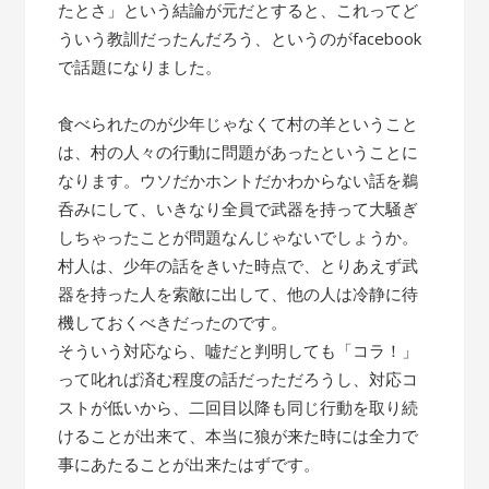
たとさ」という結論が元だとすると、これってど
ういう教訓だったんだろう、というのがfacebook
で話題になりました。
食べられたのが少年じゃなくて村の羊ということ
は、村の人々の行動に問題があったということに
なります。ウソだかホントだかわからない話を鵜
呑みにして、いきなり全員で武器を持って大騒ぎ
しちゃったことが問題なんじゃないでしょうか。
村人は、少年の話をきいた時点で、とりあえず武
器を持った人を索敵に出して、他の人は冷静に待
機しておくべきだったのです。
そういう対応なら、嘘だと判明しても「コラ！」
って叱れば済む程度の話だっただろうし、対応コ
ストが低いから、二回目以降も同じ行動を取り続
けることが出来て、本当に狼が来た時には全力で
事にあたることが出来たはずです。