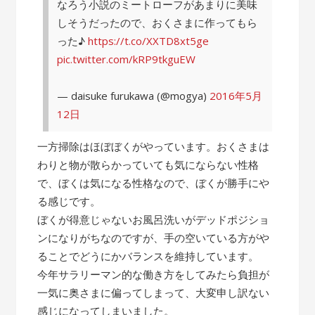
なろう小説のミートローフがあまりに美味
しそうだったので、おくさまに作ってもら
った♪
https://t.co/XXTD8xt5ge
pic.twitter.com/kRP9tkguEW
— daisuke furukawa (@mogya)
2016年5月
12日
一方掃除はほぼぼくがやっています。おくさまは
わりと物が散らかっていても気にならない性格
で、ぼくは気になる性格なので、ぼくが勝手にや
る感じです。
ぼくが得意じゃないお風呂洗いがデッドポジショ
ンになりがちなのですが、手の空いている方がや
ることでどうにかバランスを維持しています。
今年サラリーマン的な働き方をしてみたら負担が
一気に奥さまに偏ってしまって、大変申し訳ない
感じになってしまいました。