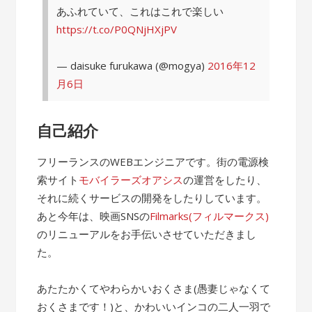
あふれていて、これはこれで楽しい
https://t.co/P0QNjHXjPV
— daisuke furukawa (@mogya)
2016年12
月6日
自己紹介
フリーランスのWEBエンジニアです。街の電源検
索サイト
モバイラーズオアシス
の運営をしたり、
それに続くサービスの開発をしたりしています。
あと今年は、映画SNSの
Filmarks(フィルマークス)
のリニューアルをお手伝いさせていただきまし
た。
あたたかくてやわらかいおくさま(愚妻じゃなくて
おくさまです！)と、かわいいインコの二人一羽で