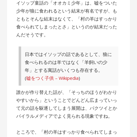
の
イソップ童話の「オオカミ少年」は、嘘をついた
話”
少年が狼に食われるという結末が有名ですが、も
ともとそんな結末はなくて、「村の羊はすっかり
食べられてしまったとさ」というのが結末だった
んだそうです。
日本ではイソップの話であるとして、狼に
食べられるのは羊ではなく「羊飼いの少
年」とする寓話がいくつも存在する。
(
嘘をつく子供 – Wikipedia
)
誰かが作り替えた話が、「そっちのほうがわかり
やすいから」ということでどんどん広まっていっ
て元の話を駆逐してしまう展開は、パクツイとか
バイラルメディアでよく見られる現象ですね。
ところで、「村の羊はすっかり食べられてしまっ