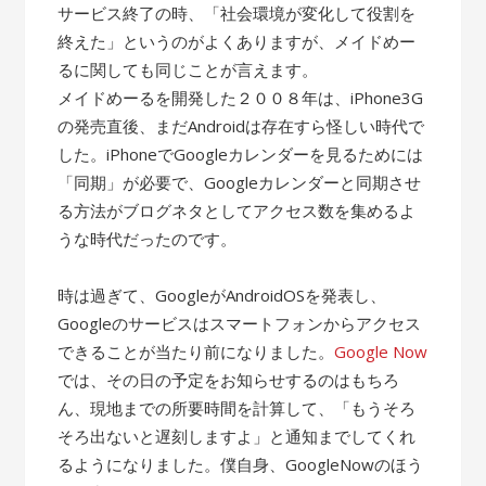
サービス終了の時、「社会環境が変化して役割を
終えた」というのがよくありますが、メイドめー
るに関しても同じことが言えます。
メイドめーるを開発した２００８年は、iPhone3G
の発売直後、まだAndroidは存在すら怪しい時代で
した。iPhoneでGoogleカレンダーを見るためには
「同期」が必要で、Googleカレンダーと同期させ
る方法がブログネタとしてアクセス数を集めるよ
うな時代だったのです。
時は過ぎて、GoogleがAndroidOSを発表し、
Googleのサービスはスマートフォンからアクセス
できることが当たり前になりました。
Google Now
では、その日の予定をお知らせするのはもちろ
ん、現地までの所要時間を計算して、「もうそろ
そろ出ないと遅刻しますよ」と通知までしてくれ
るようになりました。僕自身、GoogleNowのほう