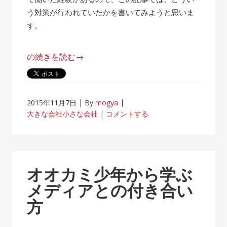
う対策が行われていたかを書いてみようと思いま
す。
“帰
の続きを読む
→
属
意
識
2015年11月7日
By
mogya
が
大きな会社小さな会社
コメントする
薄
れ
な
い
オオカミ少年から学ぶ
客
メディアとの付き合い
先
方
常
駐