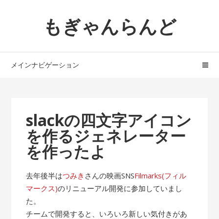
ナ
コ
もぎゃんらんど
ビ
ン
ゲ
テ
ー
ン
シ
ツ
メインナビゲーション
ョ
へ
ン
ス
へ
キ
ス
ッ
slackの四文字アイコン
キ
プ
を作るジェネレーター
ッ
プ
を作ったよ
去年後半は
つみき
さんの映画SNS
Filmarks(フィル
マークス)
のリニューアル開発に参加していまし
た。
チームで開発すると、いろいろ新しい気付きがあ