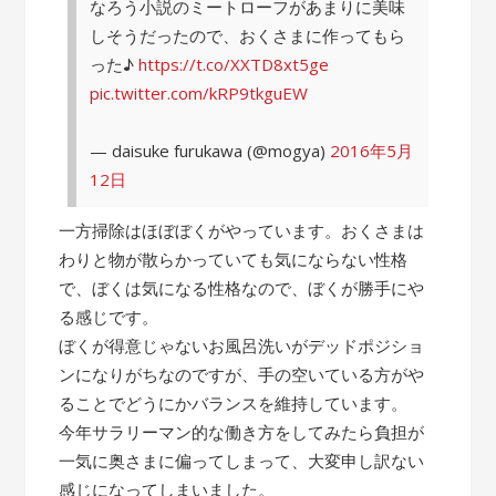
なろう小説のミートローフがあまりに美味
しそうだったので、おくさまに作ってもら
った♪
https://t.co/XXTD8xt5ge
pic.twitter.com/kRP9tkguEW
— daisuke furukawa (@mogya)
2016年5月
12日
一方掃除はほぼぼくがやっています。おくさまは
わりと物が散らかっていても気にならない性格
で、ぼくは気になる性格なので、ぼくが勝手にや
る感じです。
ぼくが得意じゃないお風呂洗いがデッドポジショ
ンになりがちなのですが、手の空いている方がや
ることでどうにかバランスを維持しています。
今年サラリーマン的な働き方をしてみたら負担が
一気に奥さまに偏ってしまって、大変申し訳ない
感じになってしまいました。