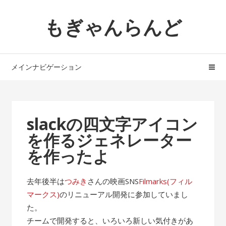
ナ
コ
もぎゃんらんど
ビ
ン
ゲ
テ
ー
ン
シ
ツ
メインナビゲーション
ョ
へ
ン
ス
へ
キ
ス
ッ
slackの四文字アイコン
キ
プ
を作るジェネレーター
ッ
プ
を作ったよ
去年後半は
つみき
さんの映画SNS
Filmarks(フィル
マークス)
のリニューアル開発に参加していまし
た。
チームで開発すると、いろいろ新しい気付きがあ