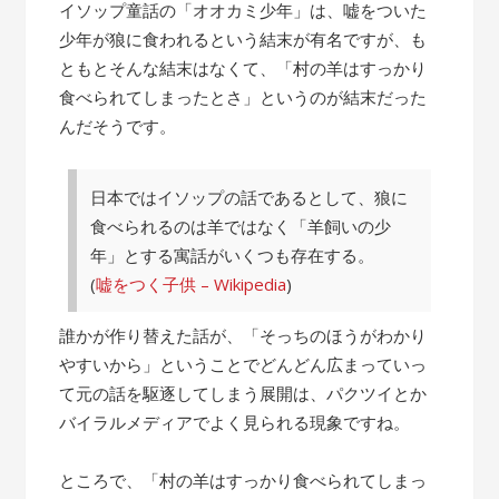
の
イソップ童話の「オオカミ少年」は、嘘をついた
話”
少年が狼に食われるという結末が有名ですが、も
ともとそんな結末はなくて、「村の羊はすっかり
食べられてしまったとさ」というのが結末だった
んだそうです。
日本ではイソップの話であるとして、狼に
食べられるのは羊ではなく「羊飼いの少
年」とする寓話がいくつも存在する。
(
嘘をつく子供 – Wikipedia
)
誰かが作り替えた話が、「そっちのほうがわかり
やすいから」ということでどんどん広まっていっ
て元の話を駆逐してしまう展開は、パクツイとか
バイラルメディアでよく見られる現象ですね。
ところで、「村の羊はすっかり食べられてしまっ