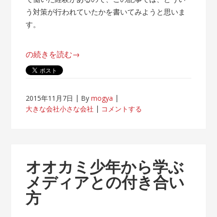
う対策が行われていたかを書いてみようと思いま
す。
“帰
の続きを読む
→
属
意
識
2015年11月7日
By
mogya
が
大きな会社小さな会社
コメントする
薄
れ
な
い
オオカミ少年から学ぶ
客
メディアとの付き合い
先
方
常
駐