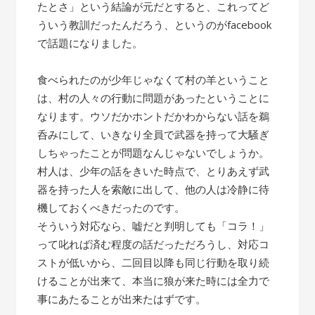
たとさ」という結論が元だとすると、これってど
ういう教訓だったんだろう、というのがfacebook
で話題になりました。
食べられたのが少年じゃなくて村の羊ということ
は、村の人々の行動に問題があったということに
なります。ウソだかホントだかわからない話を鵜
呑みにして、いきなり全員で武器を持って大騒ぎ
しちゃったことが問題なんじゃないでしょうか。
村人は、少年の話をきいた時点で、とりあえず武
器を持った人を索敵に出して、他の人は冷静に待
機しておくべきだったのです。
そういう対応なら、嘘だと判明しても「コラ！」
って叱れば済む程度の話だっただろうし、対応コ
ストが低いから、二回目以降も同じ行動を取り続
けることが出来て、本当に狼が来た時には全力で
事にあたることが出来たはずです。