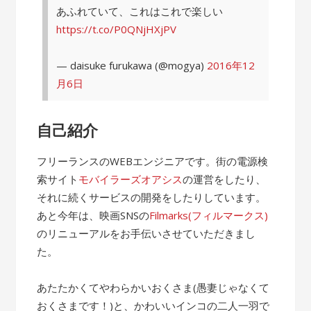
あふれていて、これはこれで楽しい
https://t.co/P0QNjHXjPV
— daisuke furukawa (@mogya)
2016年12
月6日
自己紹介
フリーランスのWEBエンジニアです。街の電源検
索サイト
モバイラーズオアシス
の運営をしたり、
それに続くサービスの開発をしたりしています。
あと今年は、映画SNSの
Filmarks(フィルマークス)
のリニューアルをお手伝いさせていただきまし
た。
あたたかくてやわらかいおくさま(愚妻じゃなくて
おくさまです！)と、かわいいインコの二人一羽で