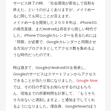
サービス終了の時、「社会環境が変化して役割を
終えた」というのがよくありますが、メイドめー
るに関しても同じことが言えます。
メイドめーるを開発した２００８年は、iPhone3G
の発売直後、まだAndroidは存在すら怪しい時代で
した。iPhoneでGoogleカレンダーを見るためには
「同期」が必要で、Googleカレンダーと同期させ
る方法がブログネタとしてアクセス数を集めるよ
うな時代だったのです。
時は過ぎて、GoogleがAndroidOSを発表し、
Googleのサービスはスマートフォンからアクセス
できることが当たり前になりました。
Google Now
では、その日の予定をお知らせするのはもちろ
ん、現地までの所要時間を計算して、「もうそろ
そろ出ないと遅刻しますよ」と通知までしてくれ
るようになりました。僕自身、GoogleNowのほう