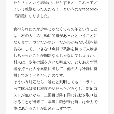
たとさ」という結論が元だとすると、これってど
ういう教訓だったんだろう、というのがfacebook
で話題になりました。
食べられたのが少年じゃなくて村の羊ということ
は、村の人々の行動に問題があったということに
なります。ウソだかホントだかわからない話を鵜
呑みにして、いきなり全員で武器を持って大騒ぎ
しちゃったことが問題なんじゃないでしょうか。
村人は、少年の話をきいた時点で、とりあえず武
器を持った人を索敵に出して、他の人は冷静に待
機しておくべきだったのです。
そういう対応なら、嘘だと判明しても「コラ！」
って叱れば済む程度の話だっただろうし、対応コ
ストが低いから、二回目以降も同じ行動を取り続
けることが出来て、本当に狼が来た時には全力で
事にあたることが出来たはずです。