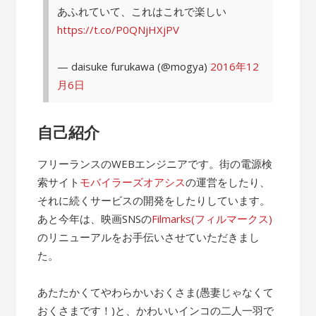
あふれていて、これはこれで楽しい
https://t.co/P0QNjHXjPV
— daisuke furukawa (@mogya)
2016年12
月6日
自己紹介
フリーランスのWEBエンジニアです。街の電源検
索サイト
モバイラーズオアシス
の運営をしたり、
それに続くサービスの開発をしたりしています。
あと今年は、映画SNSの
Filmarks(フィルマークス)
のリニューアルをお手伝いさせていただきまし
た。
あたたかくてやわらかいおくさま(愚妻じゃなくて
おくさまです！)と、かわいいインコの二人一羽で