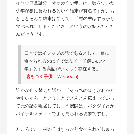
の
イソップ童話の「オオカミ少年」は、嘘をついた
話”
少年が狼に食われるという結末が有名ですが、も
ともとそんな結末はなくて、「村の羊はすっかり
食べられてしまったとさ」というのが結末だった
んだそうです。
日本ではイソップの話であるとして、狼に
食べられるのは羊ではなく「羊飼いの少
年」とする寓話がいくつも存在する。
(
嘘をつく子供 – Wikipedia
)
誰かが作り替えた話が、「そっちのほうがわかり
やすいから」ということでどんどん広まっていっ
て元の話を駆逐してしまう展開は、パクツイとか
バイラルメディアでよく見られる現象ですね。
ところで、「村の羊はすっかり食べられてしまっ