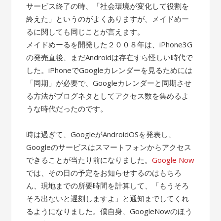
サービス終了の時、「社会環境が変化して役割を
終えた」というのがよくありますが、メイドめー
るに関しても同じことが言えます。
メイドめーるを開発した２００８年は、iPhone3G
の発売直後、まだAndroidは存在すら怪しい時代で
した。iPhoneでGoogleカレンダーを見るためには
「同期」が必要で、Googleカレンダーと同期させ
る方法がブログネタとしてアクセス数を集めるよ
うな時代だったのです。
時は過ぎて、GoogleがAndroidOSを発表し、
Googleのサービスはスマートフォンからアクセス
できることが当たり前になりました。
Google Now
では、その日の予定をお知らせするのはもちろ
ん、現地までの所要時間を計算して、「もうそろ
そろ出ないと遅刻しますよ」と通知までしてくれ
るようになりました。僕自身、GoogleNowのほう