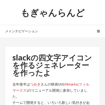
ナ
コ
もぎゃんらんど
ビ
ン
ゲ
テ
ー
ン
シ
ツ
メインナビゲーション
ョ
へ
ン
ス
へ
キ
ス
ッ
slackの四文字アイコン
キ
プ
を作るジェネレーター
ッ
プ
を作ったよ
去年後半は
つみき
さんの映画SNS
Filmarks(フィル
マークス)
のリニューアル開発に参加していまし
た。
チームで開発すると、いろいろ新しい気付きがあ