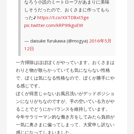
なろう小説のミートローフがあまりに美味
しそうだったので、おくさまに作ってもら
った♪
https://t.co/XXTD8xt5ge
pic.twitter.com/kRP9tkguEW
— daisuke furukawa (@mogya)
2016年5月
12日
一方掃除はほぼぼくがやっています。おくさまは
わりと物が散らかっていても気にならない性格
で、ぼくは気になる性格なので、ぼくが勝手にや
る感じです。
ぼくが得意じゃないお風呂洗いがデッドポジショ
ンになりがちなのですが、手の空いている方がや
ることでどうにかバランスを維持しています。
今年サラリーマン的な働き方をしてみたら負担が
一気に奥さまに偏ってしまって、大変申し訳ない
感じになってしまいました。