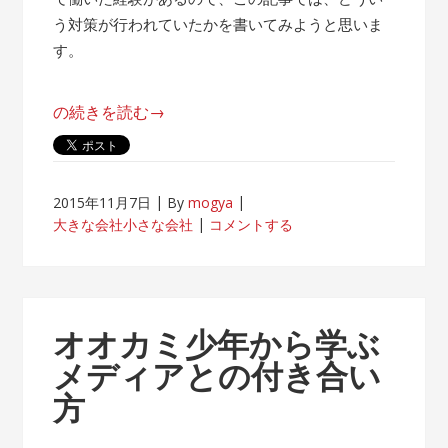
う対策が行われていたかを書いてみようと思いま
す。
“帰
の続きを読む
→
属
意
識
2015年11月7日
By
mogya
が
大きな会社小さな会社
コメントする
薄
れ
な
い
オオカミ少年から学ぶ
客
メディアとの付き合い
先
方
常
駐