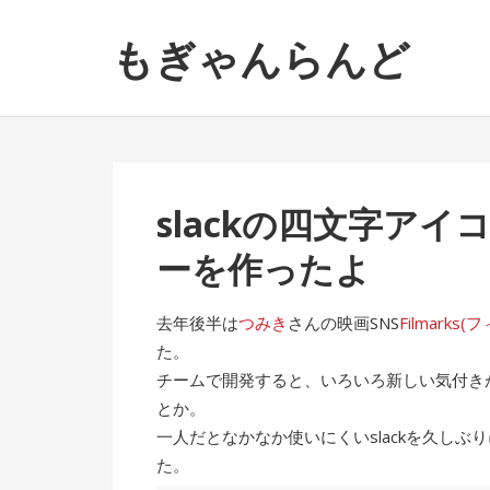
ナ
コ
もぎゃんらんど
ビ
ン
ゲ
テ
ー
ン
シ
ツ
ョ
へ
ン
ス
slackの四文字ア
へ
キ
ス
ッ
ーを作ったよ
キ
プ
ッ
去年後半は
つみき
さんの映画SNS
Filmarks
プ
た。
チームで開発すると、いろいろ新しい気付きが
とか。
一人だとなかなか使いにくいslackを久し
た。