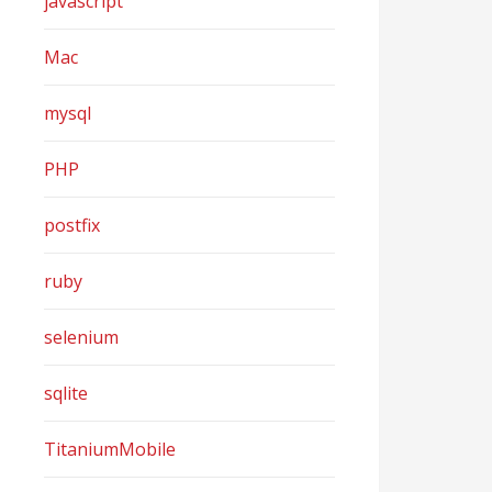
javascript
Mac
mysql
PHP
postfix
ruby
selenium
sqlite
TitaniumMobile