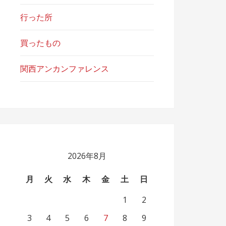
行った所
買ったもの
関西アンカンファレンス
2026年8月
月
火
水
木
金
土
日
1
2
3
4
5
6
7
8
9