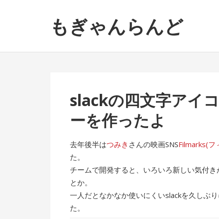
ナ
コ
もぎゃんらんど
ビ
ン
ゲ
テ
ー
ン
シ
ツ
ョ
へ
ン
ス
slackの四文字ア
へ
キ
ス
ッ
ーを作ったよ
キ
プ
ッ
去年後半は
つみき
さんの映画SNS
Filmarks
プ
た。
チームで開発すると、いろいろ新しい気付きが
とか。
一人だとなかなか使いにくいslackを久し
た。