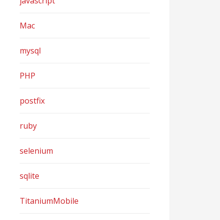
javascript
Mac
mysql
PHP
postfix
ruby
selenium
sqlite
TitaniumMobile