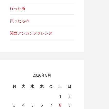
行った所
買ったもの
関西アンカンファレンス
2026年8月
月
火
水
木
金
土
日
1
2
3
4
5
6
7
8
9