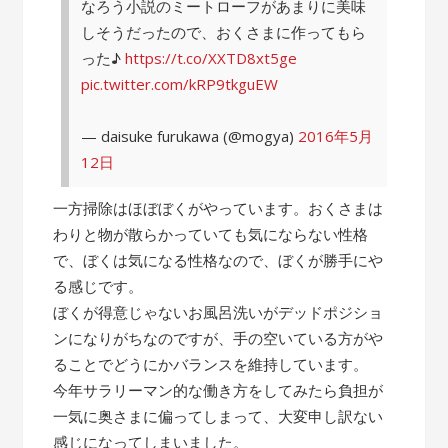
なろう小説のミートローフがあまりに美味
しそうだったので、おくさまに作ってもら
った♪
https://t.co/XXTD8xt5ge
pic.twitter.com/kRP9tkguEW
— daisuke furukawa (@mogya)
2016年5月
12日
一方掃除はほぼぼくがやっています。おくさまは
わりと物が散らかっていても気にならない性格
で、ぼくは気になる性格なので、ぼくが勝手にや
る感じです。
ぼくが得意じゃないお風呂洗いがデッドポジショ
ンになりがちなのですが、手の空いている方がや
ることでどうにかバランスを維持しています。
今年サラリーマン的な働き方をしてみたら負担が
一気に奥さまに偏ってしまって、大変申し訳ない
感じになってしまいました。