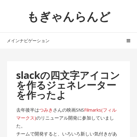
ナ
コ
もぎゃんらんど
ビ
ン
ゲ
テ
ー
ン
シ
ツ
メインナビゲーション
ョ
へ
ン
ス
へ
キ
ス
ッ
slackの四文字アイコン
キ
プ
を作るジェネレーター
ッ
プ
を作ったよ
去年後半は
つみき
さんの映画SNS
Filmarks(フィル
マークス)
のリニューアル開発に参加していまし
た。
チームで開発すると、いろいろ新しい気付きがあ