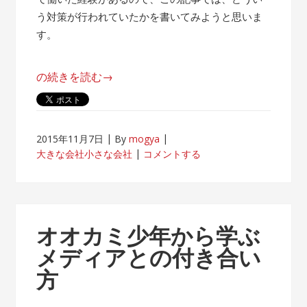
う対策が行われていたかを書いてみようと思いま
す。
“帰
の続きを読む
→
属
意
識
2015年11月7日
By
mogya
が
大きな会社小さな会社
コメントする
薄
れ
な
い
オオカミ少年から学ぶ
客
メディアとの付き合い
先
方
常
駐