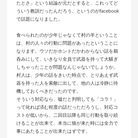
たとさ」という結論が元だとすると、これってど
ういう教訓だったんだろう、というのがfacebook
で話題になりました。
食べられたのが少年じゃなくて村の羊ということ
は、村の人々の行動に問題があったということに
なります。ウソだかホントだかわからない話を鵜
呑みにして、いきなり全員で武器を持って大騒ぎ
しちゃったことが問題なんじゃないでしょうか。
村人は、少年の話をきいた時点で、とりあえず武
器を持った人を索敵に出して、他の人は冷静に待
機しておくべきだったのです。
そういう対応なら、嘘だと判明しても「コラ！」
って叱れば済む程度の話だっただろうし、対応コ
ストが低いから、二回目以降も同じ行動を取り続
けることが出来て、本当に狼が来た時には全力で
事にあたることが出来たはずです。