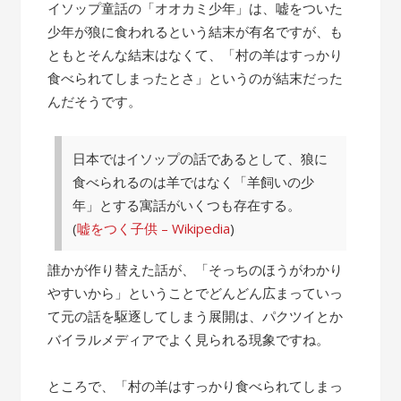
の
イソップ童話の「オオカミ少年」は、嘘をついた
話”
少年が狼に食われるという結末が有名ですが、も
ともとそんな結末はなくて、「村の羊はすっかり
食べられてしまったとさ」というのが結末だった
んだそうです。
日本ではイソップの話であるとして、狼に
食べられるのは羊ではなく「羊飼いの少
年」とする寓話がいくつも存在する。
(
嘘をつく子供 – Wikipedia
)
誰かが作り替えた話が、「そっちのほうがわかり
やすいから」ということでどんどん広まっていっ
て元の話を駆逐してしまう展開は、パクツイとか
バイラルメディアでよく見られる現象ですね。
ところで、「村の羊はすっかり食べられてしまっ