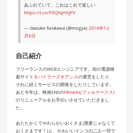
あふれていて、これはこれで楽しい
https://t.co/P0QNjHXjPV
— daisuke furukawa (@mogya)
2016年12
月6日
自己紹介
フリーランスのWEBエンジニアです。街の電源検
索サイト
モバイラーズオアシス
の運営をしたり、
それに続くサービスの開発をしたりしています。
あと今年は、映画SNSの
Filmarks(フィルマークス)
のリニューアルをお手伝いさせていただきまし
た。
あたたかくてやわらかいおくさま(愚妻じゃなくて
おくさまです！)と、かわいいインコの二人一羽で