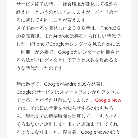
サービス終了の時、「社会環境が変化して役割を
終えた」というのがよくありますが、メイドめー
るに関しても同じことが言えます。
メイドめーるを開発した２００８年は、iPhone3G
の発売直後、まだAndroidは存在すら怪しい時代で
した。iPhoneでGoogleカレンダーを見るためには
「同期」が必要で、Googleカレンダーと同期させ
る方法がブログネタとしてアクセス数を集めるよ
うな時代だったのです。
時は過ぎて、GoogleがAndroidOSを発表し、
Googleのサービスはスマートフォンからアクセス
できることが当たり前になりました。
Google Now
では、その日の予定をお知らせするのはもちろ
ん、現地までの所要時間を計算して、「もうそろ
そろ出ないと遅刻しますよ」と通知までしてくれ
るようになりました。僕自身、GoogleNowのほう