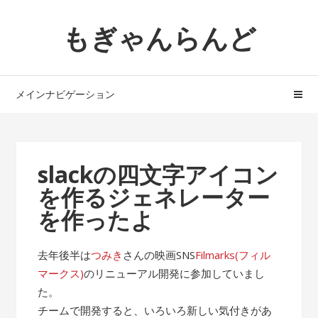
ナ
コ
もぎゃんらんど
ビ
ン
ゲ
テ
ー
ン
シ
ツ
メインナビゲーション
ョ
へ
ン
ス
へ
キ
ス
ッ
slackの四文字アイコン
キ
プ
を作るジェネレーター
ッ
プ
を作ったよ
去年後半は
つみき
さんの映画SNS
Filmarks(フィル
マークス)
のリニューアル開発に参加していまし
た。
チームで開発すると、いろいろ新しい気付きがあ