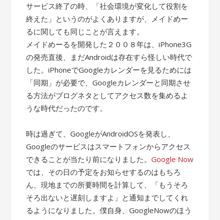
サービス終了の時、「社会環境が変化して役割を
終えた」というのがよくありますが、メイドめー
るに関しても同じことが言えます。
メイドめーるを開発した２００８年は、iPhone3G
の発売直後、まだAndroidは存在すら怪しい時代で
した。iPhoneでGoogleカレンダーを見るためには
「同期」が必要で、Googleカレンダーと同期させ
る方法がブログネタとしてアクセス数を集めるよ
うな時代だったのです。
時は過ぎて、GoogleがAndroidOSを発表し、
Googleのサービスはスマートフォンからアクセス
できることが当たり前になりました。
Google Now
では、その日の予定をお知らせするのはもちろ
ん、現地までの所要時間を計算して、「もうそろ
そろ出ないと遅刻しますよ」と通知までしてくれ
るようになりました。僕自身、GoogleNowのほう