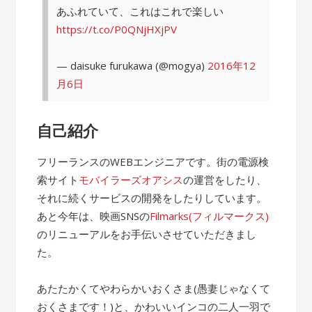
あふれていて、これはこれで楽しい
https://t.co/P0QNjHXjPV
— daisuke furukawa (@mogya)
2016年12
月6日
自己紹介
フリーランスのWEBエンジニアです。街の電源検
索サイト
モバイラーズオアシス
の運営をしたり、
それに続くサービスの開発をしたりしています。
あと今年は、映画SNSの
Filmarks(フィルマークス)
のリニューアルをお手伝いさせていただきまし
た。
あたたかくてやわらかいおくさま(愚妻じゃなくて
おくさまです！)と、かわいいインコの二人一羽で