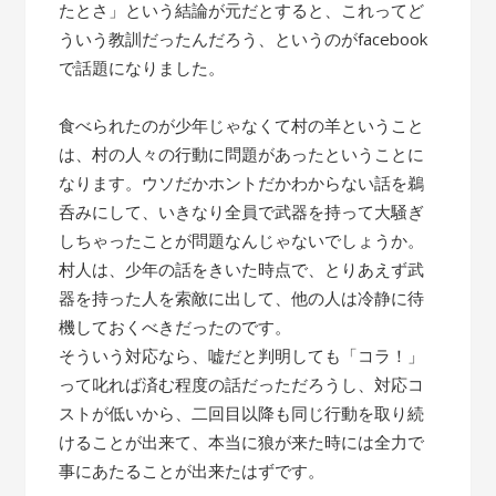
たとさ」という結論が元だとすると、これってど
ういう教訓だったんだろう、というのがfacebook
で話題になりました。
食べられたのが少年じゃなくて村の羊ということ
は、村の人々の行動に問題があったということに
なります。ウソだかホントだかわからない話を鵜
呑みにして、いきなり全員で武器を持って大騒ぎ
しちゃったことが問題なんじゃないでしょうか。
村人は、少年の話をきいた時点で、とりあえず武
器を持った人を索敵に出して、他の人は冷静に待
機しておくべきだったのです。
そういう対応なら、嘘だと判明しても「コラ！」
って叱れば済む程度の話だっただろうし、対応コ
ストが低いから、二回目以降も同じ行動を取り続
けることが出来て、本当に狼が来た時には全力で
事にあたることが出来たはずです。