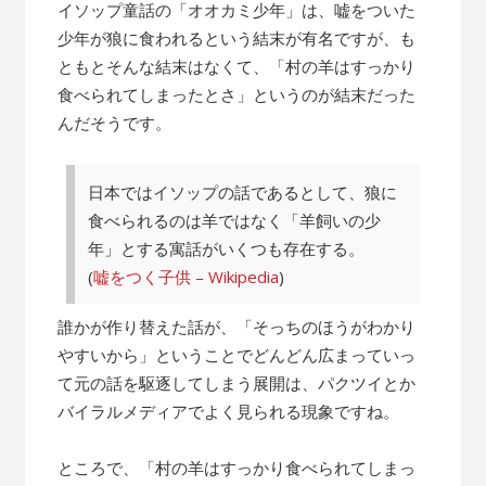
の
イソップ童話の「オオカミ少年」は、嘘をついた
話”
少年が狼に食われるという結末が有名ですが、も
ともとそんな結末はなくて、「村の羊はすっかり
食べられてしまったとさ」というのが結末だった
んだそうです。
日本ではイソップの話であるとして、狼に
食べられるのは羊ではなく「羊飼いの少
年」とする寓話がいくつも存在する。
(
嘘をつく子供 – Wikipedia
)
誰かが作り替えた話が、「そっちのほうがわかり
やすいから」ということでどんどん広まっていっ
て元の話を駆逐してしまう展開は、パクツイとか
バイラルメディアでよく見られる現象ですね。
ところで、「村の羊はすっかり食べられてしまっ