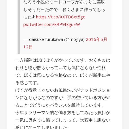
なろう小説のミートローフがあまりに美味
しそうだったので、おくさまに作ってもら
った♪
https://t.co/XXTD8xt5ge
pic.twitter.com/kRP9tkguEW
— daisuke furukawa (@mogya)
2016年5月
12日
一方掃除はほぼぼくがやっています。おくさまは
わりと物が散らかっていても気にならない性格
で、ぼくは気になる性格なので、ぼくが勝手にや
る感じです。
ぼくが得意じゃないお風呂洗いがデッドポジショ
ンになりがちなのですが、手の空いている方がや
ることでどうにかバランスを維持しています。
今年サラリーマン的な働き方をしてみたら負担が
一気に奥さまに偏ってしまって、大変申し訳ない
感じになってしまいました。