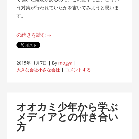
う対策が行われていたかを書いてみようと思いま
す。
“帰
の続きを読む
→
属
意
識
2015年11月7日
By
mogya
が
大きな会社小さな会社
コメントする
薄
れ
な
い
オオカミ少年から学ぶ
客
メディアとの付き合い
先
方
常
駐