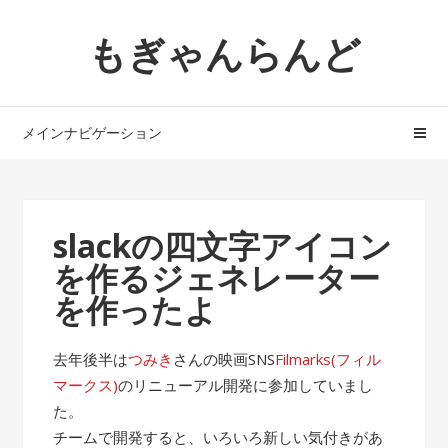
ナ
コ
もぎゃんらんど
ビ
ン
ゲ
テ
ー
ン
シ
ツ
メインナビゲーション
ョ
へ
ン
ス
へ
キ
ス
ッ
slackの四文字アイコン
キ
プ
を作るジェネレーター
ッ
プ
を作ったよ
去年後半は
つみき
さんの映画SNS
Filmarks(フィル
マークス)
のリニューアル開発に参加していまし
た。
チームで開発すると、いろいろ新しい気付きがあ