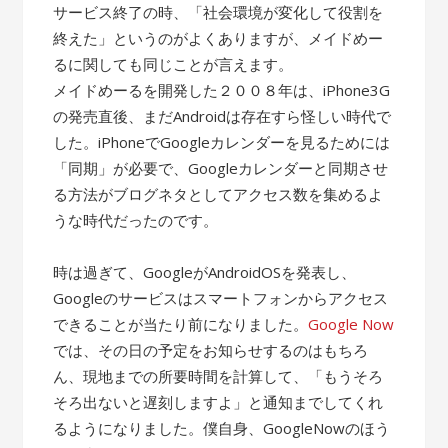
サービス終了の時、「社会環境が変化して役割を
終えた」というのがよくありますが、メイドめー
るに関しても同じことが言えます。
メイドめーるを開発した２００８年は、iPhone3G
の発売直後、まだAndroidは存在すら怪しい時代で
した。iPhoneでGoogleカレンダーを見るためには
「同期」が必要で、Googleカレンダーと同期させ
る方法がブログネタとしてアクセス数を集めるよ
うな時代だったのです。
時は過ぎて、GoogleがAndroidOSを発表し、
Googleのサービスはスマートフォンからアクセス
できることが当たり前になりました。
Google Now
では、その日の予定をお知らせするのはもちろ
ん、現地までの所要時間を計算して、「もうそろ
そろ出ないと遅刻しますよ」と通知までしてくれ
るようになりました。僕自身、GoogleNowのほう