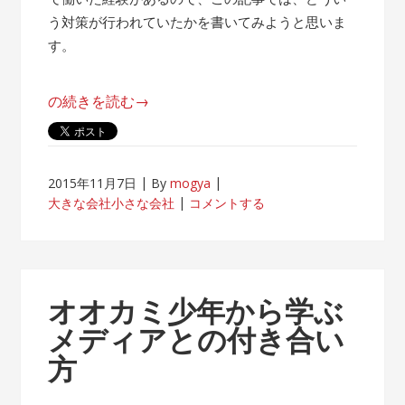
う対策が行われていたかを書いてみようと思いま
す。
“帰
の続きを読む
→
属
意
識
2015年11月7日
By
mogya
が
大きな会社小さな会社
コメントする
薄
れ
な
い
オオカミ少年から学ぶ
客
メディアとの付き合い
先
方
常
駐