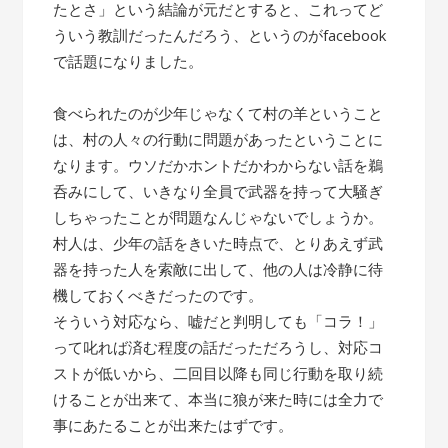
たとさ」という結論が元だとすると、これってど
ういう教訓だったんだろう、というのがfacebook
で話題になりました。
食べられたのが少年じゃなくて村の羊ということ
は、村の人々の行動に問題があったということに
なります。ウソだかホントだかわからない話を鵜
呑みにして、いきなり全員で武器を持って大騒ぎ
しちゃったことが問題なんじゃないでしょうか。
村人は、少年の話をきいた時点で、とりあえず武
器を持った人を索敵に出して、他の人は冷静に待
機しておくべきだったのです。
そういう対応なら、嘘だと判明しても「コラ！」
って叱れば済む程度の話だっただろうし、対応コ
ストが低いから、二回目以降も同じ行動を取り続
けることが出来て、本当に狼が来た時には全力で
事にあたることが出来たはずです。