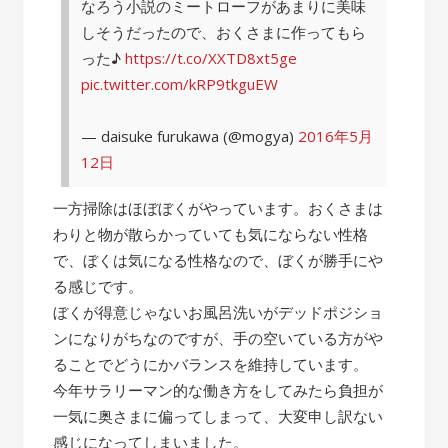
なろう小説のミートローフがあまりに美味
しそうだったので、おくさまに作ってもら
った♪
https://t.co/XXTD8xt5ge
pic.twitter.com/kRP9tkguEW
— daisuke furukawa (@mogya)
2016年5月
12日
一方掃除はほぼぼくがやっています。おくさまは
わりと物が散らかっていても気にならない性格
で、ぼくは気になる性格なので、ぼくが勝手にや
る感じです。
ぼくが得意じゃないお風呂洗いがデッドポジショ
ンになりがちなのですが、手の空いている方がや
ることでどうにかバランスを維持しています。
今年サラリーマン的な働き方をしてみたら負担が
一気に奥さまに偏ってしまって、大変申し訳ない
感じになってしまいました。