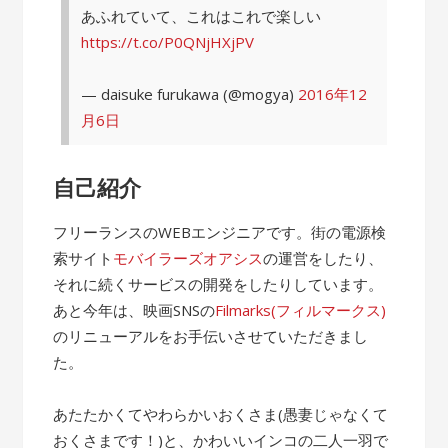
あふれていて、これはこれで楽しい
https://t.co/P0QNjHXjPV
— daisuke furukawa (@mogya)
2016年12
月6日
自己紹介
フリーランスのWEBエンジニアです。街の電源検
索サイト
モバイラーズオアシス
の運営をしたり、
それに続くサービスの開発をしたりしています。
あと今年は、映画SNSの
Filmarks(フィルマークス)
のリニューアルをお手伝いさせていただきまし
た。
あたたかくてやわらかいおくさま(愚妻じゃなくて
おくさまです！)と、かわいいインコの二人一羽で