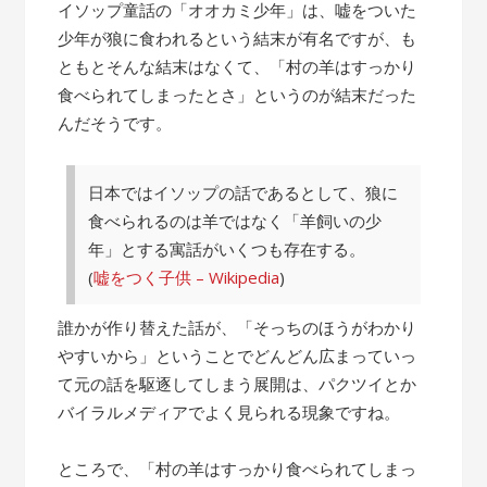
の
イソップ童話の「オオカミ少年」は、嘘をついた
話”
少年が狼に食われるという結末が有名ですが、も
ともとそんな結末はなくて、「村の羊はすっかり
食べられてしまったとさ」というのが結末だった
んだそうです。
日本ではイソップの話であるとして、狼に
食べられるのは羊ではなく「羊飼いの少
年」とする寓話がいくつも存在する。
(
嘘をつく子供 – Wikipedia
)
誰かが作り替えた話が、「そっちのほうがわかり
やすいから」ということでどんどん広まっていっ
て元の話を駆逐してしまう展開は、パクツイとか
バイラルメディアでよく見られる現象ですね。
ところで、「村の羊はすっかり食べられてしまっ