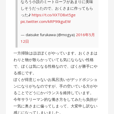
なろう小説のミートローフがあまりに美味
しそうだったので、おくさまに作ってもら
った♪
https://t.co/XXTD8xt5ge
pic.twitter.com/kRP9tkguEW
— daisuke furukawa (@mogya)
2016年5月
12日
一方掃除はほぼぼくがやっています。おくさまは
わりと物が散らかっていても気にならない性格
で、ぼくは気になる性格なので、ぼくが勝手にや
る感じです。
ぼくが得意じゃないお風呂洗いがデッドポジショ
ンになりがちなのですが、手の空いている方がや
ることでどうにかバランスを維持しています。
今年サラリーマン的な働き方をしてみたら負担が
一気に奥さまに偏ってしまって、大変申し訳ない
感じになってしまいました。