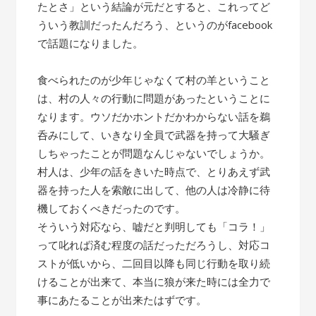
たとさ」という結論が元だとすると、これってど
ういう教訓だったんだろう、というのがfacebook
で話題になりました。
食べられたのが少年じゃなくて村の羊ということ
は、村の人々の行動に問題があったということに
なります。ウソだかホントだかわからない話を鵜
呑みにして、いきなり全員で武器を持って大騒ぎ
しちゃったことが問題なんじゃないでしょうか。
村人は、少年の話をきいた時点で、とりあえず武
器を持った人を索敵に出して、他の人は冷静に待
機しておくべきだったのです。
そういう対応なら、嘘だと判明しても「コラ！」
って叱れば済む程度の話だっただろうし、対応コ
ストが低いから、二回目以降も同じ行動を取り続
けることが出来て、本当に狼が来た時には全力で
事にあたることが出来たはずです。