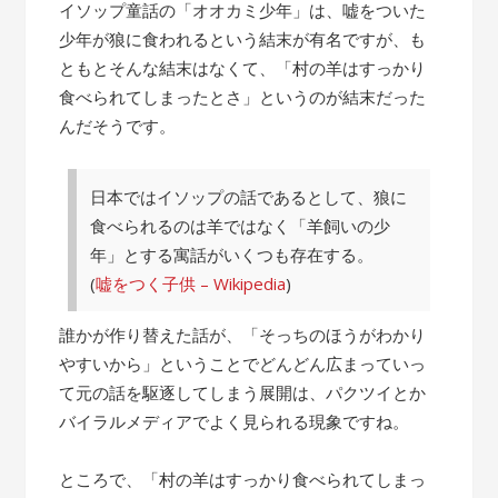
の
イソップ童話の「オオカミ少年」は、嘘をついた
話”
少年が狼に食われるという結末が有名ですが、も
ともとそんな結末はなくて、「村の羊はすっかり
食べられてしまったとさ」というのが結末だった
んだそうです。
日本ではイソップの話であるとして、狼に
食べられるのは羊ではなく「羊飼いの少
年」とする寓話がいくつも存在する。
(
嘘をつく子供 – Wikipedia
)
誰かが作り替えた話が、「そっちのほうがわかり
やすいから」ということでどんどん広まっていっ
て元の話を駆逐してしまう展開は、パクツイとか
バイラルメディアでよく見られる現象ですね。
ところで、「村の羊はすっかり食べられてしまっ