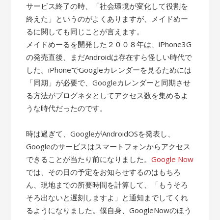
サービス終了の時、「社会環境が変化して役割を
終えた」というのがよくありますが、メイドめー
るに関しても同じことが言えます。
メイドめーるを開発した２００８年は、iPhone3G
の発売直後、まだAndroidは存在すら怪しい時代で
した。iPhoneでGoogleカレンダーを見るためには
「同期」が必要で、Googleカレンダーと同期させ
る方法がブログネタとしてアクセス数を集めるよ
うな時代だったのです。
時は過ぎて、GoogleがAndroidOSを発表し、
Googleのサービスはスマートフォンからアクセス
できることが当たり前になりました。
Google Now
では、その日の予定をお知らせするのはもちろ
ん、現地までの所要時間を計算して、「もうそろ
そろ出ないと遅刻しますよ」と通知までしてくれ
るようになりました。僕自身、GoogleNowのほう