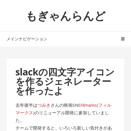
ナ
コ
もぎゃんらんど
ビ
ン
ゲ
テ
ー
ン
シ
ツ
メインナビゲーション
ョ
へ
ン
ス
へ
キ
ス
ッ
slackの四文字アイコン
キ
プ
を作るジェネレーター
ッ
プ
を作ったよ
去年後半は
つみき
さんの映画SNS
Filmarks(フィル
マークス)
のリニューアル開発に参加していまし
た。
チームで開発すると、いろいろ新しい気付きがあ