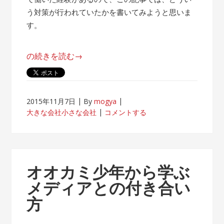
う対策が行われていたかを書いてみようと思いま
す。
“帰
の続きを読む
→
属
意
識
2015年11月7日
By
mogya
が
大きな会社小さな会社
コメントする
薄
れ
な
い
オオカミ少年から学ぶ
客
メディアとの付き合い
先
方
常
駐