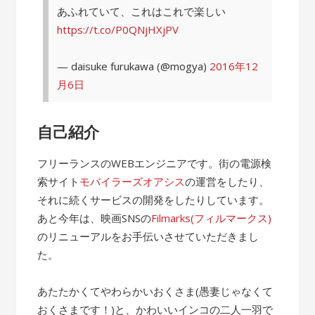
あふれていて、これはこれで楽しい
https://t.co/P0QNjHXjPV
— daisuke furukawa (@mogya)
2016年12
月6日
自己紹介
フリーランスのWEBエンジニアです。街の電源検
索サイト
モバイラーズオアシス
の運営をしたり、
それに続くサービスの開発をしたりしています。
あと今年は、映画SNSの
Filmarks(フィルマークス)
のリニューアルをお手伝いさせていただきまし
た。
あたたかくてやわらかいおくさま(愚妻じゃなくて
おくさまです！)と、かわいいインコの二人一羽で