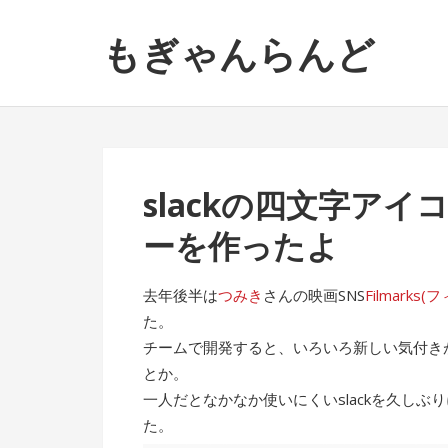
ナ
コ
もぎゃんらんど
ビ
ン
ゲ
テ
ー
ン
シ
ツ
ョ
へ
ン
ス
slackの四文字ア
へ
キ
ス
ッ
ーを作ったよ
キ
プ
ッ
去年後半は
つみき
さんの映画SNS
Filmarks
プ
た。
チームで開発すると、いろいろ新しい気付きが
とか。
一人だとなかなか使いにくいslackを久し
た。