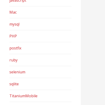
javascript
Mac
mysql
PHP
postfix
ruby
selenium
sqlite
TitaniumMobile