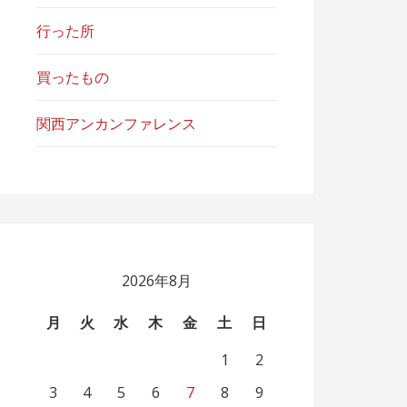
行った所
買ったもの
関西アンカンファレンス
2026年8月
月
火
水
木
金
土
日
1
2
3
4
5
6
7
8
9