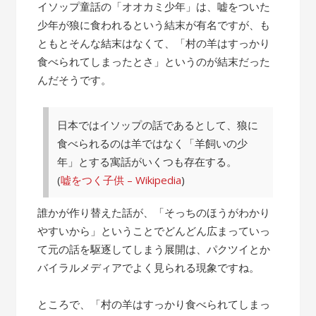
の
イソップ童話の「オオカミ少年」は、嘘をついた
話”
少年が狼に食われるという結末が有名ですが、も
ともとそんな結末はなくて、「村の羊はすっかり
食べられてしまったとさ」というのが結末だった
んだそうです。
日本ではイソップの話であるとして、狼に
食べられるのは羊ではなく「羊飼いの少
年」とする寓話がいくつも存在する。
(
嘘をつく子供 – Wikipedia
)
誰かが作り替えた話が、「そっちのほうがわかり
やすいから」ということでどんどん広まっていっ
て元の話を駆逐してしまう展開は、パクツイとか
バイラルメディアでよく見られる現象ですね。
ところで、「村の羊はすっかり食べられてしまっ