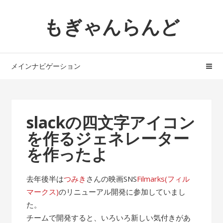
ナ
コ
もぎゃんらんど
ビ
ン
ゲ
テ
ー
ン
シ
ツ
メインナビゲーション
ョ
へ
ン
ス
へ
キ
ス
ッ
slackの四文字アイコン
キ
プ
を作るジェネレーター
ッ
プ
を作ったよ
去年後半は
つみき
さんの映画SNS
Filmarks(フィル
マークス)
のリニューアル開発に参加していまし
た。
チームで開発すると、いろいろ新しい気付きがあ