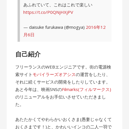
あふれていて、これはこれで楽しい
https://t.co/P0QNjHXjPV
— daisuke furukawa (@mogya)
2016年12
月6日
自己紹介
フリーランスのWEBエンジニアです。街の電源検
索サイト
モバイラーズオアシス
の運営をしたり、
それに続くサービスの開発をしたりしています。
あと今年は、映画SNSの
Filmarks(フィルマークス)
のリニューアルをお手伝いさせていただきまし
た。
あたたかくてやわらかいおくさま(愚妻じゃなくて
おくさまです！)と、かわいいインコの二人一羽で