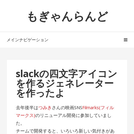
ナ
コ
もぎゃんらんど
ビ
ン
ゲ
テ
ー
ン
シ
ツ
メインナビゲーション
ョ
へ
ン
ス
へ
キ
ス
ッ
slackの四文字アイコン
キ
プ
を作るジェネレーター
ッ
プ
を作ったよ
去年後半は
つみき
さんの映画SNS
Filmarks(フィル
マークス)
のリニューアル開発に参加していまし
た。
チームで開発すると、いろいろ新しい気付きがあ