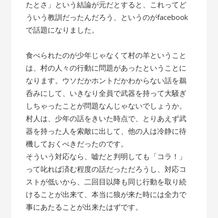
たとさ」という結論が元だとすると、これってど
ういう教訓だったんだろう、というのがfacebook
で話題になりました。
食べられたのが少年じゃなくて村の羊ということ
は、村の人々の行動に問題があったということに
なります。ウソだかホントだかわからない話を鵜
呑みにして、いきなり全員で武器を持って大騒ぎ
しちゃったことが問題なんじゃないでしょうか。
村人は、少年の話をきいた時点で、とりあえず武
器を持った人を索敵に出して、他の人は冷静に待
機しておくべきだったのです。
そういう対応なら、嘘だと判明しても「コラ！」
って叱れば済む程度の話だっただろうし、対応コ
ストが低いから、二回目以降も同じ行動を取り続
けることが出来て、本当に狼が来た時には全力で
事にあたることが出来たはずです。