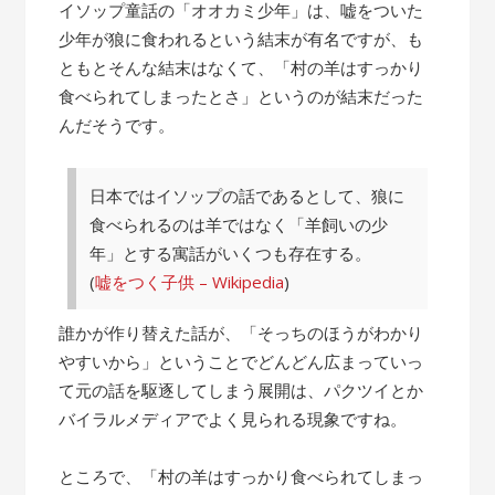
の
イソップ童話の「オオカミ少年」は、嘘をついた
話”
少年が狼に食われるという結末が有名ですが、も
ともとそんな結末はなくて、「村の羊はすっかり
食べられてしまったとさ」というのが結末だった
んだそうです。
日本ではイソップの話であるとして、狼に
食べられるのは羊ではなく「羊飼いの少
年」とする寓話がいくつも存在する。
(
嘘をつく子供 – Wikipedia
)
誰かが作り替えた話が、「そっちのほうがわかり
やすいから」ということでどんどん広まっていっ
て元の話を駆逐してしまう展開は、パクツイとか
バイラルメディアでよく見られる現象ですね。
ところで、「村の羊はすっかり食べられてしまっ