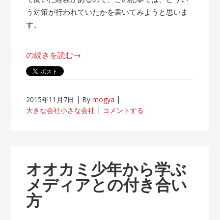
う対策が行われていたかを書いてみようと思いま
す。
“帰
の続きを読む
→
属
意
識
2015年11月7日
By
mogya
が
大きな会社小さな会社
コメントする
薄
れ
な
い
オオカミ少年から学ぶ
客
メディアとの付き合い
先
方
常
駐