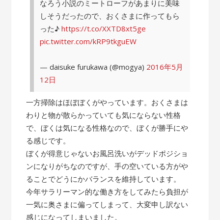
なろう小説のミートローフがあまりに美味
しそうだったので、おくさまに作ってもら
った♪
https://t.co/XXTD8xt5ge
pic.twitter.com/kRP9tkguEW
— daisuke furukawa (@mogya)
2016年5月
12日
一方掃除はほぼぼくがやっています。おくさまは
わりと物が散らかっていても気にならない性格
で、ぼくは気になる性格なので、ぼくが勝手にや
る感じです。
ぼくが得意じゃないお風呂洗いがデッドポジショ
ンになりがちなのですが、手の空いている方がや
ることでどうにかバランスを維持しています。
今年サラリーマン的な働き方をしてみたら負担が
一気に奥さまに偏ってしまって、大変申し訳ない
感じになってしまいました。