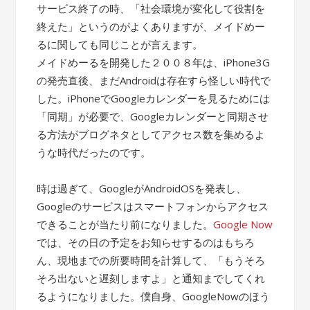
サービス終了の時、「社会環境が変化して役割を
終えた」というのがよくありますが、メイドめー
るに関しても同じことが言えます。
メイドめーるを開発した２００８年は、iPhone3G
の発売直後、まだAndroidは存在すら怪しい時代で
した。iPhoneでGoogleカレンダーを見るためには
「同期」が必要で、Googleカレンダーと同期させ
る方法がブログネタとしてアクセス数を集めるよ
うな時代だったのです。
時は過ぎて、GoogleがAndroidOSを発表し、
Googleのサービスはスマートフォンからアクセス
できることが当たり前になりました。
Google Now
では、その日の予定をお知らせするのはもちろ
ん、現地までの所要時間を計算して、「もうそろ
そろ出ないと遅刻しますよ」と通知までしてくれ
るようになりました。僕自身、GoogleNowのほう