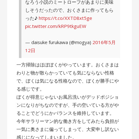
なろう小説のミートローフがあまりに美味
しそうだったので、おくさまに作ってもら
った♪
https://t.co/XXTD8xt5ge
pic.twitter.com/kRP9tkguEW
— daisuke furukawa (@mogya)
2016年5月
12日
一方掃除はほぼぼくがやっています。おくさまは
わりと物が散らかっていても気にならない性格
で、ぼくは気になる性格なので、ぼくが勝手にや
る感じです。
ぼくが得意じゃないお風呂洗いがデッドポジショ
ンになりがちなのですが、手の空いている方がや
ることでどうにかバランスを維持しています。
今年サラリーマン的な働き方をしてみたら負担が
一気に奥さまに偏ってしまって、大変申し訳ない
感じになってしまいました。