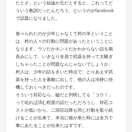
たとさ」という結論が元だとすると、これってど
ういう教訓だったんだろう、というのがfacebook
で話題になりました。
食べられたのが少年じゃなくて村の羊ということ
は、村の人々の行動に問題があったということに
なります。ウソだかホントだかわからない話を鵜
呑みにして、いきなり全員で武器を持って大騒ぎ
しちゃったことが問題なんじゃないでしょうか。
村人は、少年の話をきいた時点で、とりあえず武
器を持った人を索敵に出して、他の人は冷静に待
機しておくべきだったのです。
そういう対応なら、嘘だと判明しても「コラ！」
って叱れば済む程度の話だっただろうし、対応コ
ストが低いから、二回目以降も同じ行動を取り続
けることが出来て、本当に狼が来た時には全力で
事にあたることが出来たはずです。