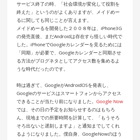
サービス終了の時、「社会環境が変化して役割を
終えた」というのがよくありますが、メイドめー
るに関しても同じことが言えます。
メイドめーるを開発した２００８年は、iPhone3G
の発売直後、まだAndroidは存在すら怪しい時代で
した。iPhoneでGoogleカレンダーを見るためには
「同期」が必要で、Googleカレンダーと同期させ
る方法がブログネタとしてアクセス数を集めるよ
うな時代だったのです。
時は過ぎて、GoogleがAndroidOSを発表し、
Googleのサービスはスマートフォンからアクセス
できることが当たり前になりました。
Google Now
では、その日の予定をお知らせするのはもちろ
ん、現地までの所要時間を計算して、「もうそろ
そろ出ないと遅刻しますよ」と通知までしてくれ
るようになりました。僕自身、GoogleNowのほう