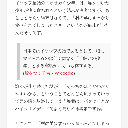
の
イソップ童話の「オオカミ少年」は、嘘をついた
話”
少年が狼に食われるという結末が有名ですが、も
ともとそんな結末はなくて、「村の羊はすっかり
食べられてしまったとさ」というのが結末だった
んだそうです。
日本ではイソップの話であるとして、狼に
食べられるのは羊ではなく「羊飼いの少
年」とする寓話がいくつも存在する。
(
嘘をつく子供 – Wikipedia
)
誰かが作り替えた話が、「そっちのほうがわかり
やすいから」ということでどんどん広まっていっ
て元の話を駆逐してしまう展開は、パクツイとか
バイラルメディアでよく見られる現象ですね。
ところで、「村の羊はすっかり食べられてしまっ