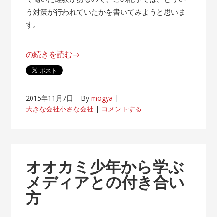
う対策が行われていたかを書いてみようと思いま
す。
“帰
の続きを読む
→
属
意
識
2015年11月7日
By
mogya
が
大きな会社小さな会社
コメントする
薄
れ
な
い
オオカミ少年から学ぶ
客
メディアとの付き合い
先
方
常
駐