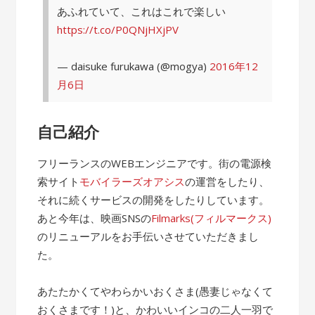
あふれていて、これはこれで楽しい
https://t.co/P0QNjHXjPV
— daisuke furukawa (@mogya)
2016年12
月6日
自己紹介
フリーランスのWEBエンジニアです。街の電源検
索サイト
モバイラーズオアシス
の運営をしたり、
それに続くサービスの開発をしたりしています。
あと今年は、映画SNSの
Filmarks(フィルマークス)
のリニューアルをお手伝いさせていただきまし
た。
あたたかくてやわらかいおくさま(愚妻じゃなくて
おくさまです！)と、かわいいインコの二人一羽で