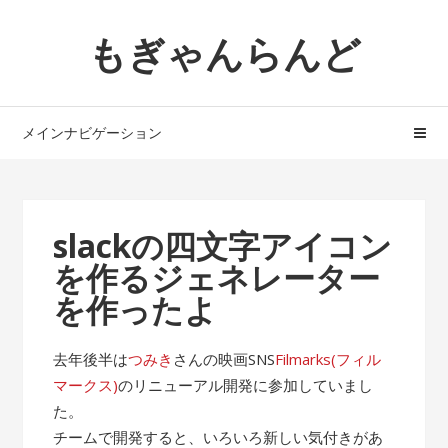
ナ
コ
もぎゃんらんど
ビ
ン
ゲ
テ
ー
ン
シ
ツ
メインナビゲーション
ョ
へ
ン
ス
へ
キ
ス
ッ
slackの四文字アイコン
キ
プ
を作るジェネレーター
ッ
プ
を作ったよ
去年後半は
つみき
さんの映画SNS
Filmarks(フィル
マークス)
のリニューアル開発に参加していまし
た。
チームで開発すると、いろいろ新しい気付きがあ