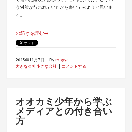
う対策が行われていたかを書いてみようと思いま
す。
“帰
の続きを読む
→
属
意
識
2015年11月7日
By
mogya
が
大きな会社小さな会社
コメントする
薄
れ
な
い
オオカミ少年から学ぶ
客
メディアとの付き合い
先
方
常
駐