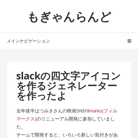
ナ
コ
もぎゃんらんど
ビ
ン
ゲ
テ
ー
ン
シ
ツ
メインナビゲーション
ョ
へ
ン
ス
へ
キ
ス
ッ
slackの四文字アイコン
キ
プ
を作るジェネレーター
ッ
プ
を作ったよ
去年後半は
つみき
さんの映画SNS
Filmarks(フィル
マークス)
のリニューアル開発に参加していまし
た。
チームで開発すると、いろいろ新しい気付きがあ