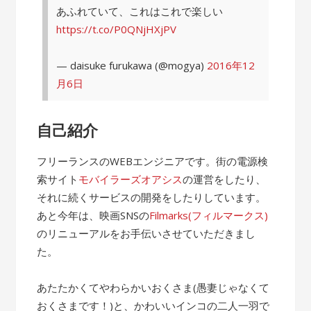
あふれていて、これはこれで楽しい
https://t.co/P0QNjHXjPV
— daisuke furukawa (@mogya)
2016年12
月6日
自己紹介
フリーランスのWEBエンジニアです。街の電源検
索サイト
モバイラーズオアシス
の運営をしたり、
それに続くサービスの開発をしたりしています。
あと今年は、映画SNSの
Filmarks(フィルマークス)
のリニューアルをお手伝いさせていただきまし
た。
あたたかくてやわらかいおくさま(愚妻じゃなくて
おくさまです！)と、かわいいインコの二人一羽で