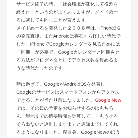
サービス終了の時、「社会環境が変化して役割を
終えた」というのがよくありますが、メイドめー
るに関しても同じことが言えます。
メイドめーるを開発した２００８年は、iPhone3G
の発売直後、まだAndroidは存在すら怪しい時代で
した。iPhoneでGoogleカレンダーを見るためには
「同期」が必要で、Googleカレンダーと同期させ
る方法がブログネタとしてアクセス数を集めるよ
うな時代だったのです。
時は過ぎて、GoogleがAndroidOSを発表し、
Googleのサービスはスマートフォンからアクセス
できることが当たり前になりました。
Google Now
では、その日の予定をお知らせするのはもちろ
ん、現地までの所要時間を計算して、「もうそろ
そろ出ないと遅刻しますよ」と通知までしてくれ
るようになりました。僕自身、GoogleNowのほう