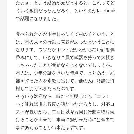
たとさ」という結論が元だとすると、これってど
ういう教訓だったんだろう、というのがfacebook
で話題になりました。
食べられたのが少年じゃなくて村の羊ということ
は、村の人々の行動に問題があったということに
なります。ウソだかホントだかわからない話を鵜
呑みにして、いきなり全員で武器を持って大騒ぎ
しちゃったことが問題なんじゃないでしょうか。
村人は、少年の話をきいた時点で、とりあえず武
器を持った人を索敵に出して、他の人は冷静に待
機しておくべきだったのです。
そういう対応なら、嘘だと判明しても「コラ！」
って叱れば済む程度の話だっただろうし、対応コ
ストが低いから、二回目以降も同じ行動を取り続
けることが出来て、本当に狼が来た時には全力で
事にあたることが出来たはずです。