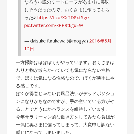
なろう小説のミートローフがあまりに美味
しそうだったので、おくさまに作ってもら
った♪
https://t.co/XXTD8xt5ge
pic.twitter.com/kRP9tkguEW
— daisuke furukawa (@mogya)
2016年5月
12日
一方掃除はほぼぼくがやっています。おくさまは
わりと物が散らかっていても気にならない性格
で、ぼくは気になる性格なので、ぼくが勝手にや
る感じです。
ぼくが得意じゃないお風呂洗いがデッドポジショ
ンになりがちなのですが、手の空いている方がや
ることでどうにかバランスを維持しています。
今年サラリーマン的な働き方をしてみたら負担が
一気に奥さまに偏ってしまって、大変申し訳ない
感じになってしまいました。