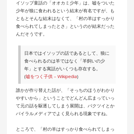
の
イソップ童話の「オオカミ少年」は、嘘をついた
話”
少年が狼に食われるという結末が有名ですが、も
ともとそんな結末はなくて、「村の羊はすっかり
食べられてしまったとさ」というのが結末だった
んだそうです。
日本ではイソップの話であるとして、狼に
食べられるのは羊ではなく「羊飼いの少
年」とする寓話がいくつも存在する。
(
嘘をつく子供 – Wikipedia
)
誰かが作り替えた話が、「そっちのほうがわかり
やすいから」ということでどんどん広まっていっ
て元の話を駆逐してしまう展開は、パクツイとか
バイラルメディアでよく見られる現象ですね。
ところで、「村の羊はすっかり食べられてしまっ