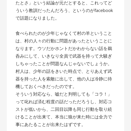
たとさ」という結論が元だとすると、これってど
ういう教訓だったんだろう、というのがfacebook
で話題になりました。
食べられたのが少年じゃなくて村の羊ということ
は、村の人々の行動に問題があったということに
なります。ウソだかホントだかわからない話を鵜
呑みにして、いきなり全員で武器を持って大騒ぎ
しちゃったことが問題なんじゃないでしょうか。
村人は、少年の話をきいた時点で、とりあえず武
器を持った人を索敵に出して、他の人は冷静に待
機しておくべきだったのです。
そういう対応なら、嘘だと判明しても「コラ！」
って叱れば済む程度の話だっただろうし、対応コ
ストが低いから、二回目以降も同じ行動を取り続
けることが出来て、本当に狼が来た時には全力で
事にあたることが出来たはずです。