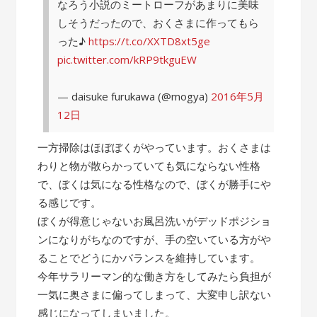
なろう小説のミートローフがあまりに美味
しそうだったので、おくさまに作ってもら
った♪
https://t.co/XXTD8xt5ge
pic.twitter.com/kRP9tkguEW
— daisuke furukawa (@mogya)
2016年5月
12日
一方掃除はほぼぼくがやっています。おくさまは
わりと物が散らかっていても気にならない性格
で、ぼくは気になる性格なので、ぼくが勝手にや
る感じです。
ぼくが得意じゃないお風呂洗いがデッドポジショ
ンになりがちなのですが、手の空いている方がや
ることでどうにかバランスを維持しています。
今年サラリーマン的な働き方をしてみたら負担が
一気に奥さまに偏ってしまって、大変申し訳ない
感じになってしまいました。