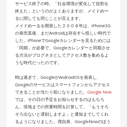
サービス終了の時、「社会環境が変化して役割を
終えた」というのがよくありますが、メイドめー
るに関しても同じことが言えます。
メイドめーるを開発した２００８年は、iPhone3G
の発売直後、まだAndroidは存在すら怪しい時代で
した。iPhoneでGoogleカレンダーを見るためには
「同期」が必要で、Googleカレンダーと同期させ
る方法がブログネタとしてアクセス数を集めるよ
うな時代だったのです。
時は過ぎて、GoogleがAndroidOSを発表し、
Googleのサービスはスマートフォンからアクセス
できることが当たり前になりました。
Google Now
では、その日の予定をお知らせするのはもちろ
ん、現地までの所要時間を計算して、「もうそろ
そろ出ないと遅刻しますよ」と通知までしてくれ
るようになりました。僕自身、GoogleNowのほう