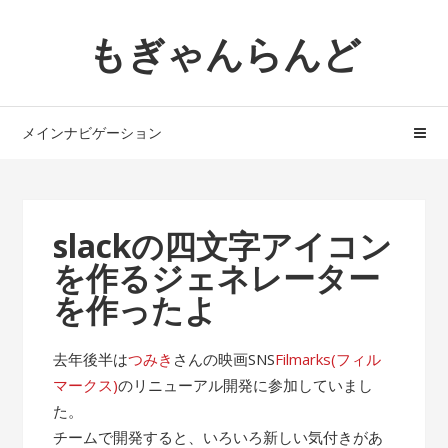
ナ
コ
もぎゃんらんど
ビ
ン
ゲ
テ
ー
ン
シ
ツ
メインナビゲーション
ョ
へ
ン
ス
へ
キ
ス
ッ
slackの四文字アイコン
キ
プ
を作るジェネレーター
ッ
プ
を作ったよ
去年後半は
つみき
さんの映画SNS
Filmarks(フィル
マークス)
のリニューアル開発に参加していまし
た。
チームで開発すると、いろいろ新しい気付きがあ