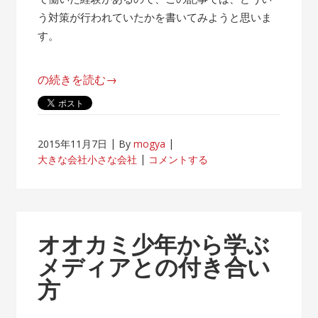
う対策が行われていたかを書いてみようと思いま
す。
“帰
の続きを読む
→
属
意
識
2015年11月7日
By
mogya
が
大きな会社小さな会社
コメントする
薄
れ
な
い
オオカミ少年から学ぶ
客
メディアとの付き合い
先
方
常
駐