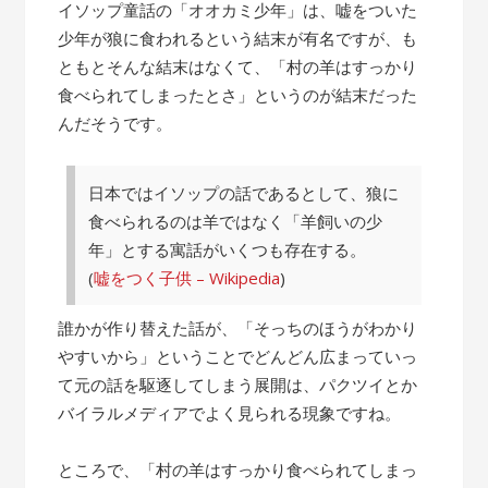
の
イソップ童話の「オオカミ少年」は、嘘をついた
話”
少年が狼に食われるという結末が有名ですが、も
ともとそんな結末はなくて、「村の羊はすっかり
食べられてしまったとさ」というのが結末だった
んだそうです。
日本ではイソップの話であるとして、狼に
食べられるのは羊ではなく「羊飼いの少
年」とする寓話がいくつも存在する。
(
嘘をつく子供 – Wikipedia
)
誰かが作り替えた話が、「そっちのほうがわかり
やすいから」ということでどんどん広まっていっ
て元の話を駆逐してしまう展開は、パクツイとか
バイラルメディアでよく見られる現象ですね。
ところで、「村の羊はすっかり食べられてしまっ