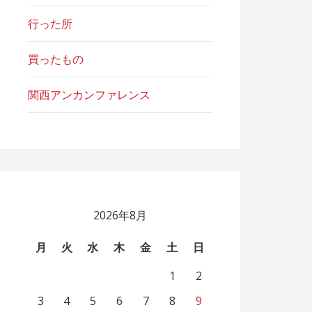
行った所
買ったもの
関西アンカンファレンス
2026年8月
月
火
水
木
金
土
日
1
2
3
4
5
6
7
8
9