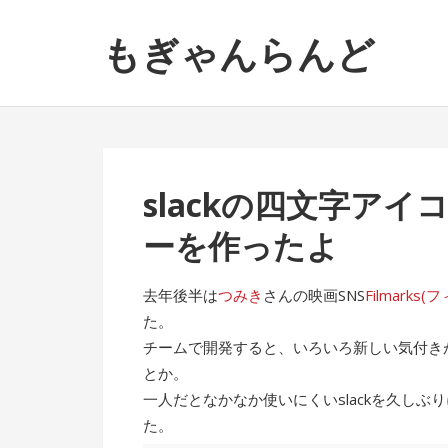
ナ
コ
もぎゃんらんど
ビ
ン
ゲ
テ
ー
ン
シ
ツ
ョ
へ
ン
ス
slackの四文字ア
へ
キ
ス
ッ
ーを作ったよ
キ
プ
ッ
去年後半は
つみき
さんの映画SNS
Filmarks
プ
た。
チームで開発すると、いろいろ新しい気付きが
とか。
一人だとなかなか使いにくいslackを久し
た。