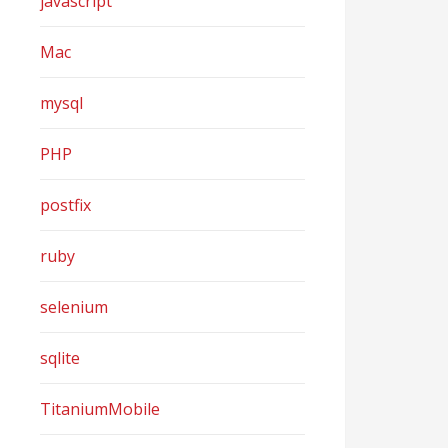
javascript
Mac
mysql
PHP
postfix
ruby
selenium
sqlite
TitaniumMobile