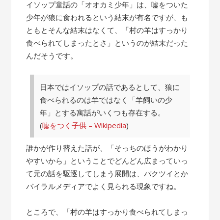
の
イソップ童話の「オオカミ少年」は、嘘をついた
話”
少年が狼に食われるという結末が有名ですが、も
ともとそんな結末はなくて、「村の羊はすっかり
食べられてしまったとさ」というのが結末だった
んだそうです。
日本ではイソップの話であるとして、狼に
食べられるのは羊ではなく「羊飼いの少
年」とする寓話がいくつも存在する。
(
嘘をつく子供 – Wikipedia
)
誰かが作り替えた話が、「そっちのほうがわかり
やすいから」ということでどんどん広まっていっ
て元の話を駆逐してしまう展開は、パクツイとか
バイラルメディアでよく見られる現象ですね。
ところで、「村の羊はすっかり食べられてしまっ