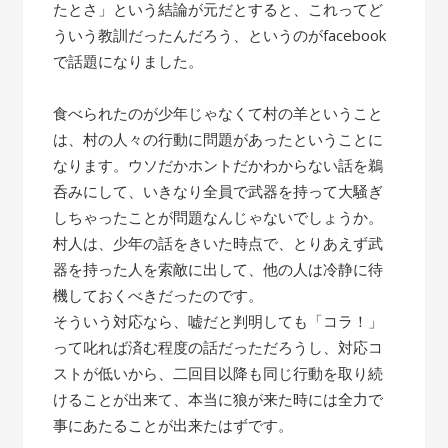
たとさ」という結論が元だとすると、これってど
ういう教訓だったんだろう、というのがfacebook
で話題になりました。
食べられたのが少年じゃなくて村の羊ということ
は、村の人々の行動に問題があったということに
なります。ウソだかホントだかわからない話を鵜
呑みにして、いきなり全員で武器を持って大騒ぎ
しちゃったことが問題なんじゃないでしょうか。
村人は、少年の話をきいた時点で、とりあえず武
器を持った人を索敵に出して、他の人は冷静に待
機しておくべきだったのです。
そういう対応なら、嘘だと判明しても「コラ！」
って叱れば済む程度の話だっただろうし、対応コ
ストが低いから、二回目以降も同じ行動を取り続
けることが出来て、本当に狼が来た時には全力で
事にあたることが出来たはずです。