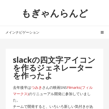
ナ
コ
もぎゃんらんど
ビ
ン
ゲ
テ
ー
ン
シ
ツ
メインナビゲーション
ョ
へ
ン
ス
へ
キ
ス
ッ
slackの四文字アイコン
キ
プ
を作るジェネレーター
ッ
プ
を作ったよ
去年後半は
つみき
さんの映画SNS
Filmarks(フィル
マークス)
のリニューアル開発に参加していまし
た。
チームで開発すると、いろいろ新しい気付きがあ