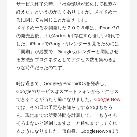
サービス終了の時、「社会環境が変化して役割を
終えた」というのがよくありますが、メイドめー
るに関しても同じことが言えます。
メイドめーるを開発した２００８年は、iPhone3G
の発売直後、まだAndroidは存在すら怪しい時代で
した。iPhoneでGoogleカレンダーを見るためには
「同期」が必要で、Googleカレンダーと同期させ
る方法がブログネタとしてアクセス数を集めるよ
うな時代だったのです。
時は過ぎて、GoogleがAndroidOSを発表し、
Googleのサービスはスマートフォンからアクセス
できることが当たり前になりました。
Google Now
では、その日の予定をお知らせするのはもちろ
ん、現地までの所要時間を計算して、「もうそろ
そろ出ないと遅刻しますよ」と通知までしてくれ
るようになりました。僕自身、GoogleNowのほう