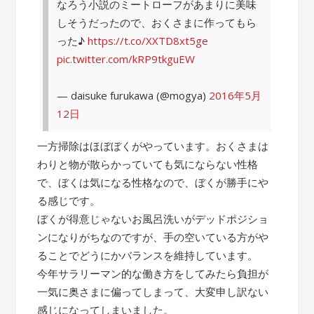
なろう小説のミートローフがあまりに美味
しそうだったので、おくさまに作ってもら
った♪
https://t.co/XXTD8xt5ge
pic.twitter.com/kRP9tkguEW
— daisuke furukawa (@mogya)
2016年5月
12日
一方掃除はほぼぼくがやっています。おくさまは
わりと物が散らかっていても気にならない性格
で、ぼくは気になる性格なので、ぼくが勝手にや
る感じです。
ぼくが得意じゃないお風呂洗いがデッドポジショ
ンになりがちなのですが、手の空いている方がや
ることでどうにかバランスを維持しています。
今年サラリーマン的な働き方をしてみたら負担が
一気に奥さまに偏ってしまって、大変申し訳ない
感じになってしまいました。