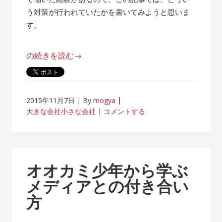
う対策が行われていたかを書いてみようと思いま
す。
“帰
の続きを読む
→
属
意
識
2015年11月7日
By
mogya
が
大きな会社小さな会社
コメントする
薄
れ
な
い
オオカミ少年から学ぶ
客
メディアとの付き合い
先
方
常
駐