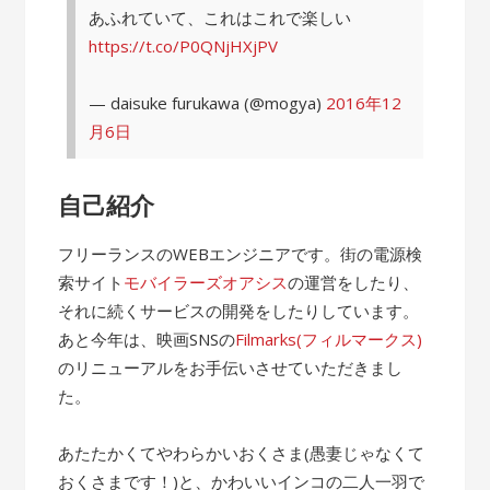
あふれていて、これはこれで楽しい
https://t.co/P0QNjHXjPV
— daisuke furukawa (@mogya)
2016年12
月6日
自己紹介
フリーランスのWEBエンジニアです。街の電源検
索サイト
モバイラーズオアシス
の運営をしたり、
それに続くサービスの開発をしたりしています。
あと今年は、映画SNSの
Filmarks(フィルマークス)
のリニューアルをお手伝いさせていただきまし
た。
あたたかくてやわらかいおくさま(愚妻じゃなくて
おくさまです！)と、かわいいインコの二人一羽で