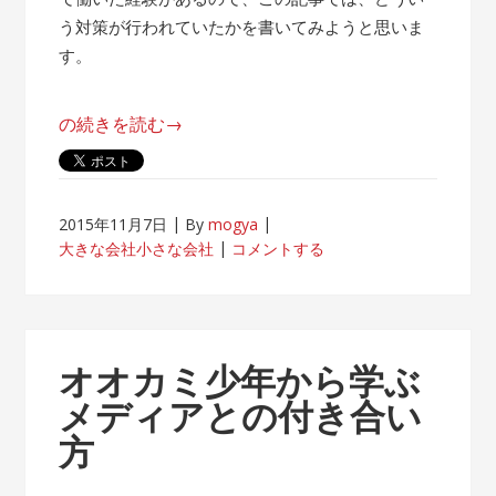
う対策が行われていたかを書いてみようと思いま
す。
“帰
の続きを読む
→
属
意
識
2015年11月7日
By
mogya
が
大きな会社小さな会社
コメントする
薄
れ
な
い
オオカミ少年から学ぶ
客
メディアとの付き合い
先
方
常
駐