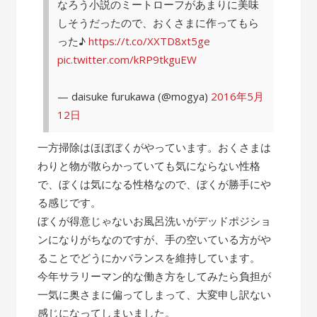
なろう小説のミートローフがあまりに美味
しそうだったので、おくさまに作ってもら
った♪
https://t.co/XXTD8xt5ge
pic.twitter.com/kRP9tkguEW
— daisuke furukawa (@mogya)
2016年5月
12日
一方掃除はほぼぼくがやっています。おくさまは
わりと物が散らかっていても気にならない性格
で、ぼくは気になる性格なので、ぼくが勝手にや
る感じです。
ぼくが得意じゃないお風呂洗いがデッドポジショ
ンになりがちなのですが、手の空いている方がや
ることでどうにかバランスを維持しています。
今年サラリーマン的な働き方をしてみたら負担が
一気に奥さまに偏ってしまって、大変申し訳ない
感じになってしまいました。