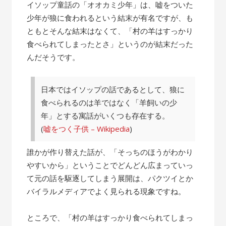
の
イソップ童話の「オオカミ少年」は、嘘をついた
話”
少年が狼に食われるという結末が有名ですが、も
ともとそんな結末はなくて、「村の羊はすっかり
食べられてしまったとさ」というのが結末だった
んだそうです。
日本ではイソップの話であるとして、狼に
食べられるのは羊ではなく「羊飼いの少
年」とする寓話がいくつも存在する。
(
嘘をつく子供 – Wikipedia
)
誰かが作り替えた話が、「そっちのほうがわかり
やすいから」ということでどんどん広まっていっ
て元の話を駆逐してしまう展開は、パクツイとか
バイラルメディアでよく見られる現象ですね。
ところで、「村の羊はすっかり食べられてしまっ