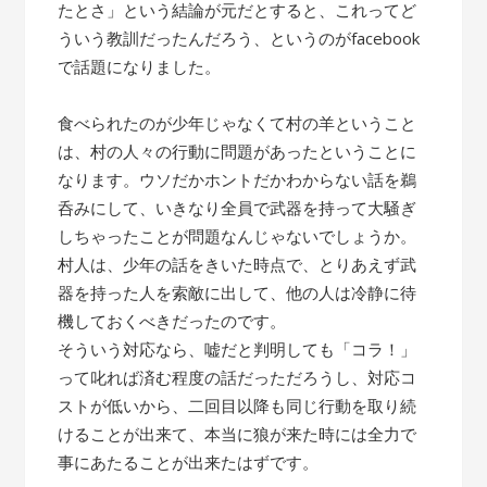
たとさ」という結論が元だとすると、これってど
ういう教訓だったんだろう、というのがfacebook
で話題になりました。
食べられたのが少年じゃなくて村の羊ということ
は、村の人々の行動に問題があったということに
なります。ウソだかホントだかわからない話を鵜
呑みにして、いきなり全員で武器を持って大騒ぎ
しちゃったことが問題なんじゃないでしょうか。
村人は、少年の話をきいた時点で、とりあえず武
器を持った人を索敵に出して、他の人は冷静に待
機しておくべきだったのです。
そういう対応なら、嘘だと判明しても「コラ！」
って叱れば済む程度の話だっただろうし、対応コ
ストが低いから、二回目以降も同じ行動を取り続
けることが出来て、本当に狼が来た時には全力で
事にあたることが出来たはずです。