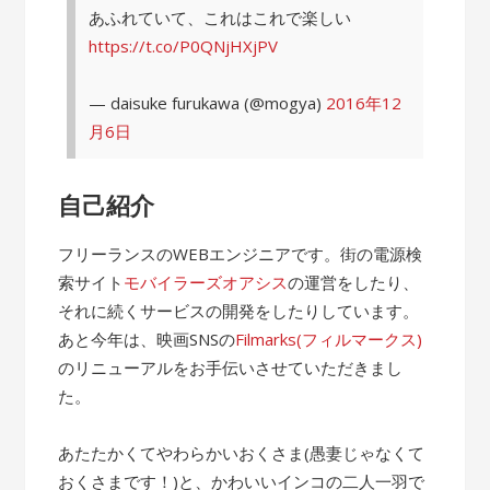
あふれていて、これはこれで楽しい
https://t.co/P0QNjHXjPV
— daisuke furukawa (@mogya)
2016年12
月6日
自己紹介
フリーランスのWEBエンジニアです。街の電源検
索サイト
モバイラーズオアシス
の運営をしたり、
それに続くサービスの開発をしたりしています。
あと今年は、映画SNSの
Filmarks(フィルマークス)
のリニューアルをお手伝いさせていただきまし
た。
あたたかくてやわらかいおくさま(愚妻じゃなくて
おくさまです！)と、かわいいインコの二人一羽で