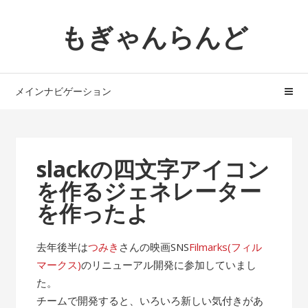
ナ
コ
もぎゃんらんど
ビ
ン
ゲ
テ
ー
ン
シ
ツ
メインナビゲーション
ョ
へ
ン
ス
へ
キ
ス
ッ
slackの四文字アイコン
キ
プ
を作るジェネレーター
ッ
プ
を作ったよ
去年後半は
つみき
さんの映画SNS
Filmarks(フィル
マークス)
のリニューアル開発に参加していまし
た。
チームで開発すると、いろいろ新しい気付きがあ