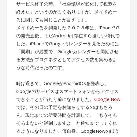
サービス終了の時、「社会環境が変化して役割を
終えた」というのがよくありますが、メイドめー
るに関しても同じことが言えます。
メイドめーるを開発した２００８年は、iPhone3G
の発売直後、まだAndroidは存在すら怪しい時代で
した。iPhoneでGoogleカレンダーを見るためには
「同期」が必要で、Googleカレンダーと同期させ
る方法がブログネタとしてアクセス数を集めるよ
うな時代だったのです。
時は過ぎて、GoogleがAndroidOSを発表し、
Googleのサービスはスマートフォンからアクセス
できることが当たり前になりました。
Google Now
では、その日の予定をお知らせするのはもちろ
ん、現地までの所要時間を計算して、「もうそろ
そろ出ないと遅刻しますよ」と通知までしてくれ
るようになりました。僕自身、GoogleNowのほう