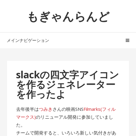
ナ
コ
もぎゃんらんど
ビ
ン
ゲ
テ
ー
ン
シ
ツ
メインナビゲーション
ョ
へ
ン
ス
へ
キ
ス
ッ
slackの四文字アイコン
キ
プ
を作るジェネレーター
ッ
プ
を作ったよ
去年後半は
つみき
さんの映画SNS
Filmarks(フィル
マークス)
のリニューアル開発に参加していまし
た。
チームで開発すると、いろいろ新しい気付きがあ