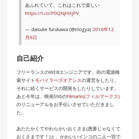
あふれていて、これはこれで楽しい
https://t.co/P0QNjHXjPV
— daisuke furukawa (@mogya)
2016年12
月6日
自己紹介
フリーランスのWEBエンジニアです。街の電源検
索サイト
モバイラーズオアシス
の運営をしたり、
それに続くサービスの開発をしたりしています。
あと今年は、映画SNSの
Filmarks(フィルマークス)
のリニューアルをお手伝いさせていただきまし
た。
あたたかくてやわらかいおくさま(愚妻じゃなくて
おくさまです！)と、かわいいインコの二人一羽で