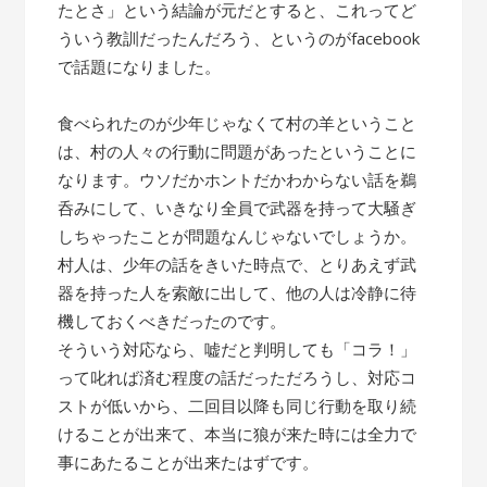
たとさ」という結論が元だとすると、これってど
ういう教訓だったんだろう、というのがfacebook
で話題になりました。
食べられたのが少年じゃなくて村の羊ということ
は、村の人々の行動に問題があったということに
なります。ウソだかホントだかわからない話を鵜
呑みにして、いきなり全員で武器を持って大騒ぎ
しちゃったことが問題なんじゃないでしょうか。
村人は、少年の話をきいた時点で、とりあえず武
器を持った人を索敵に出して、他の人は冷静に待
機しておくべきだったのです。
そういう対応なら、嘘だと判明しても「コラ！」
って叱れば済む程度の話だっただろうし、対応コ
ストが低いから、二回目以降も同じ行動を取り続
けることが出来て、本当に狼が来た時には全力で
事にあたることが出来たはずです。