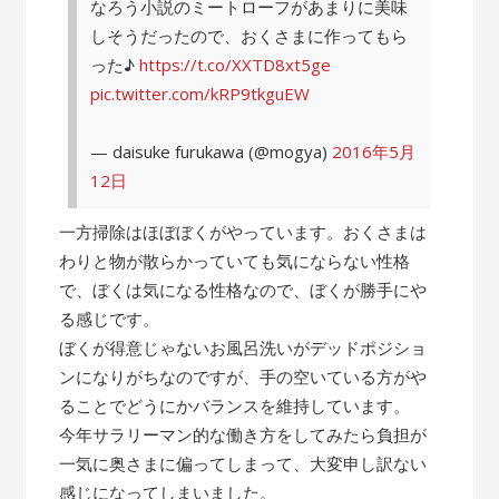
なろう小説のミートローフがあまりに美味
しそうだったので、おくさまに作ってもら
った♪
https://t.co/XXTD8xt5ge
pic.twitter.com/kRP9tkguEW
— daisuke furukawa (@mogya)
2016年5月
12日
一方掃除はほぼぼくがやっています。おくさまは
わりと物が散らかっていても気にならない性格
で、ぼくは気になる性格なので、ぼくが勝手にや
る感じです。
ぼくが得意じゃないお風呂洗いがデッドポジショ
ンになりがちなのですが、手の空いている方がや
ることでどうにかバランスを維持しています。
今年サラリーマン的な働き方をしてみたら負担が
一気に奥さまに偏ってしまって、大変申し訳ない
感じになってしまいました。