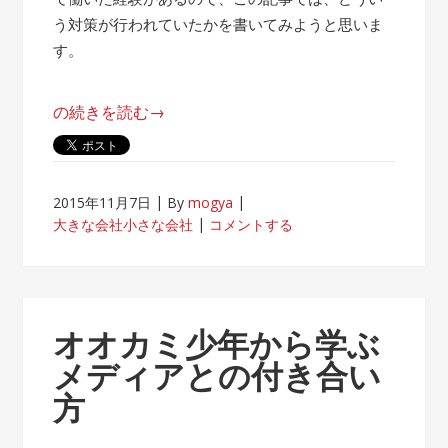
う対策が行われていたかを書いてみようと思いま
す。
“帰
の続きを読む
→
属
意
識
2015年11月7日
By
mogya
が
大きな会社小さな会社
コメントする
薄
れ
な
い
オオカミ少年から学ぶ
客
メディアとの付き合い
先
方
常
駐