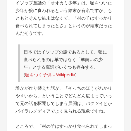
の
イソップ童話の「オオカミ少年」は、嘘をついた
話”
少年が狼に食われるという結末が有名ですが、も
ともとそんな結末はなくて、「村の羊はすっかり
食べられてしまったとさ」というのが結末だった
んだそうです。
日本ではイソップの話であるとして、狼に
食べられるのは羊ではなく「羊飼いの少
年」とする寓話がいくつも存在する。
(
嘘をつく子供 – Wikipedia
)
誰かが作り替えた話が、「そっちのほうがわかり
やすいから」ということでどんどん広まっていっ
て元の話を駆逐してしまう展開は、パクツイとか
バイラルメディアでよく見られる現象ですね。
ところで、「村の羊はすっかり食べられてしまっ