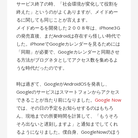
サービス終了の時、「社会環境が変化して役割を
終えた」というのがよくありますが、メイドめー
るに関しても同じことが言えます。
メイドめーるを開発した２００８年は、iPhone3G
の発売直後、まだAndroidは存在すら怪しい時代で
した。iPhoneでGoogleカレンダーを見るためには
「同期」が必要で、Googleカレンダーと同期させ
る方法がブログネタとしてアクセス数を集めるよ
うな時代だったのです。
時は過ぎて、GoogleがAndroidOSを発表し、
Googleのサービスはスマートフォンからアクセス
できることが当たり前になりました。
Google Now
では、その日の予定をお知らせするのはもちろ
ん、現地までの所要時間を計算して、「もうそろ
そろ出ないと遅刻しますよ」と通知までしてくれ
るようになりました。僕自身、GoogleNowのほう