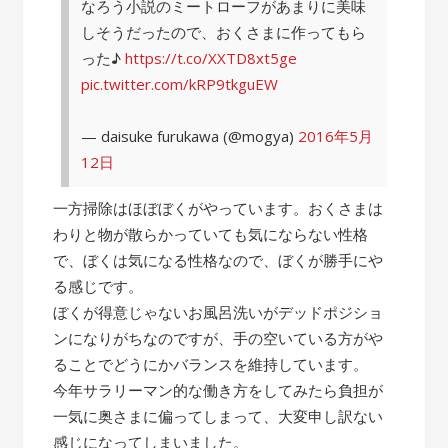
なろう小説のミートローフがあまりに美味
しそうだったので、おくさまに作ってもら
った♪
https://t.co/XXTD8xt5ge
pic.twitter.com/kRP9tkguEW
— daisuke furukawa (@mogya)
2016年5月
12日
一方掃除はほぼぼくがやっています。おくさまは
わりと物が散らかっていても気にならない性格
で、ぼくは気になる性格なので、ぼくが勝手にや
る感じです。
ぼくが得意じゃないお風呂洗いがデッドポジショ
ンになりがちなのですが、手の空いている方がや
ることでどうにかバランスを維持しています。
今年サラリーマン的な働き方をしてみたら負担が
一気に奥さまに偏ってしまって、大変申し訳ない
感じになってしまいました。