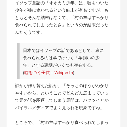
の
イソップ童話の「オオカミ少年」は、嘘をついた
話”
少年が狼に食われるという結末が有名ですが、も
ともとそんな結末はなくて、「村の羊はすっかり
食べられてしまったとさ」というのが結末だった
んだそうです。
日本ではイソップの話であるとして、狼に
食べられるのは羊ではなく「羊飼いの少
年」とする寓話がいくつも存在する。
(
嘘をつく子供 – Wikipedia
)
誰かが作り替えた話が、「そっちのほうがわかり
やすいから」ということでどんどん広まっていっ
て元の話を駆逐してしまう展開は、パクツイとか
バイラルメディアでよく見られる現象ですね。
ところで、「村の羊はすっかり食べられてしまっ