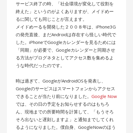
サービス終了の時、「社会環境が変化して役割を
終えた」というのがよくありますが、メイドめー
るに関しても同じことが言えます。
メイドめーるを開発した２００８年は、iPhone3G
の発売直後、まだAndroidは存在すら怪しい時代で
した。iPhoneでGoogleカレンダーを見るためには
「同期」が必要で、Googleカレンダーと同期させ
る方法がブログネタとしてアクセス数を集めるよ
うな時代だったのです。
時は過ぎて、GoogleがAndroidOSを発表し、
Googleのサービスはスマートフォンからアクセス
できることが当たり前になりました。
Google Now
では、その日の予定をお知らせするのはもちろ
ん、現地までの所要時間を計算して、「もうそろ
そろ出ないと遅刻しますよ」と通知までしてくれ
るようになりました。僕自身、GoogleNowのほう