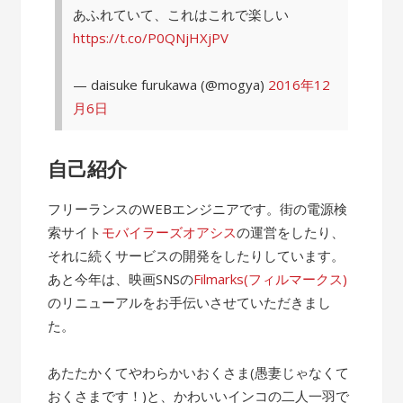
あふれていて、これはこれで楽しい
https://t.co/P0QNjHXjPV
— daisuke furukawa (@mogya)
2016年12
月6日
自己紹介
フリーランスのWEBエンジニアです。街の電源検
索サイト
モバイラーズオアシス
の運営をしたり、
それに続くサービスの開発をしたりしています。
あと今年は、映画SNSの
Filmarks(フィルマークス)
のリニューアルをお手伝いさせていただきまし
た。
あたたかくてやわらかいおくさま(愚妻じゃなくて
おくさまです！)と、かわいいインコの二人一羽で