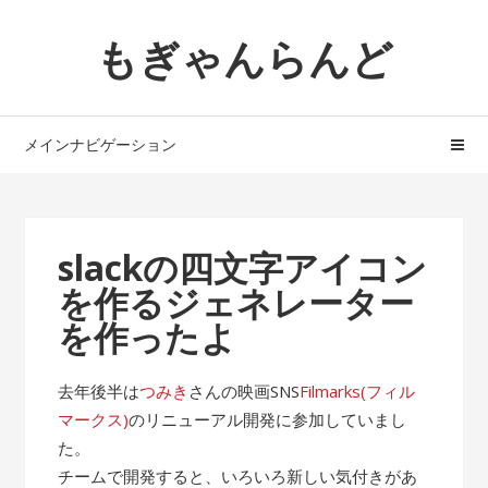
ナ
コ
もぎゃんらんど
ビ
ン
ゲ
テ
ー
ン
シ
ツ
メインナビゲーション
ョ
へ
ン
ス
へ
キ
ス
ッ
slackの四文字アイコン
キ
プ
を作るジェネレーター
ッ
プ
を作ったよ
去年後半は
つみき
さんの映画SNS
Filmarks(フィル
マークス)
のリニューアル開発に参加していまし
た。
チームで開発すると、いろいろ新しい気付きがあ