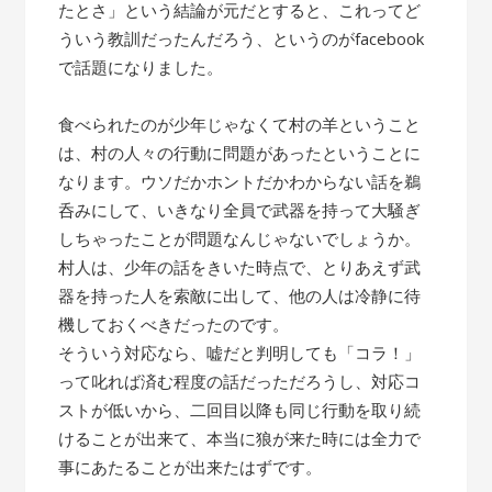
たとさ」という結論が元だとすると、これってど
ういう教訓だったんだろう、というのがfacebook
で話題になりました。
食べられたのが少年じゃなくて村の羊ということ
は、村の人々の行動に問題があったということに
なります。ウソだかホントだかわからない話を鵜
呑みにして、いきなり全員で武器を持って大騒ぎ
しちゃったことが問題なんじゃないでしょうか。
村人は、少年の話をきいた時点で、とりあえず武
器を持った人を索敵に出して、他の人は冷静に待
機しておくべきだったのです。
そういう対応なら、嘘だと判明しても「コラ！」
って叱れば済む程度の話だっただろうし、対応コ
ストが低いから、二回目以降も同じ行動を取り続
けることが出来て、本当に狼が来た時には全力で
事にあたることが出来たはずです。