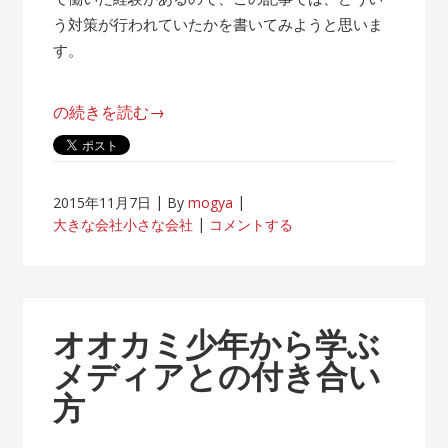
う対策が行われていたかを書いてみようと思いま
す。
“帰
の続きを読む
→
属
意
識
2015年11月7日
By
mogya
が
大きな会社小さな会社
コメントする
薄
れ
な
い
オオカミ少年から学ぶ
客
メディアとの付き合い
先
方
常
駐