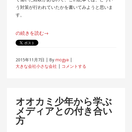
う対策が行われていたかを書いてみようと思いま
す。
“帰
の続きを読む
→
属
意
識
2015年11月7日
By
mogya
が
大きな会社小さな会社
コメントする
薄
れ
な
い
オオカミ少年から学ぶ
客
メディアとの付き合い
先
方
常
駐