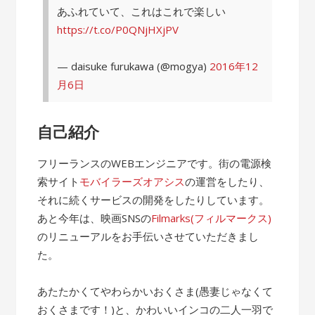
あふれていて、これはこれで楽しい
https://t.co/P0QNjHXjPV
— daisuke furukawa (@mogya)
2016年12
月6日
自己紹介
フリーランスのWEBエンジニアです。街の電源検
索サイト
モバイラーズオアシス
の運営をしたり、
それに続くサービスの開発をしたりしています。
あと今年は、映画SNSの
Filmarks(フィルマークス)
のリニューアルをお手伝いさせていただきまし
た。
あたたかくてやわらかいおくさま(愚妻じゃなくて
おくさまです！)と、かわいいインコの二人一羽で