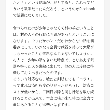
たとさ」という結論が元だとすると、これってど
ういう教訓だったんだろう、というのがfacebook
で話題になりました。
食べられたのが少年じゃなくて村の羊ということ
は、村の人々の行動に問題があったということに
なります。ウソだかホントだかわからない話を鵜
呑みにして、いきなり全員で武器を持って大騒ぎ
しちゃったことが問題なんじゃないでしょうか。
村人は、少年の話をきいた時点で、とりあえず武
器を持った人を索敵に出して、他の人は冷静に待
機しておくべきだったのです。
そういう対応なら、嘘だと判明しても「コラ！」
って叱れば済む程度の話だっただろうし、対応コ
ストが低いから、二回目以降も同じ行動を取り続
けることが出来て、本当に狼が来た時には全力で
事にあたることが出来たはずです。