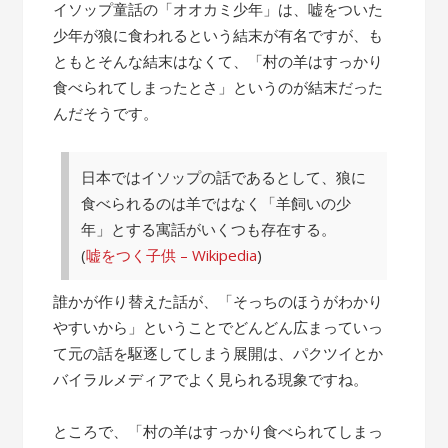
の
イソップ童話の「オオカミ少年」は、嘘をついた
話”
少年が狼に食われるという結末が有名ですが、も
ともとそんな結末はなくて、「村の羊はすっかり
食べられてしまったとさ」というのが結末だった
んだそうです。
日本ではイソップの話であるとして、狼に
食べられるのは羊ではなく「羊飼いの少
年」とする寓話がいくつも存在する。
(
嘘をつく子供 – Wikipedia
)
誰かが作り替えた話が、「そっちのほうがわかり
やすいから」ということでどんどん広まっていっ
て元の話を駆逐してしまう展開は、パクツイとか
バイラルメディアでよく見られる現象ですね。
ところで、「村の羊はすっかり食べられてしまっ