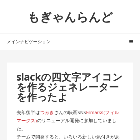
ナ
コ
もぎゃんらんど
ビ
ン
ゲ
テ
ー
ン
シ
ツ
メインナビゲーション
ョ
へ
ン
ス
へ
キ
ス
ッ
slackの四文字アイコン
キ
プ
を作るジェネレーター
ッ
プ
を作ったよ
去年後半は
つみき
さんの映画SNS
Filmarks(フィル
マークス)
のリニューアル開発に参加していまし
た。
チームで開発すると、いろいろ新しい気付きがあ