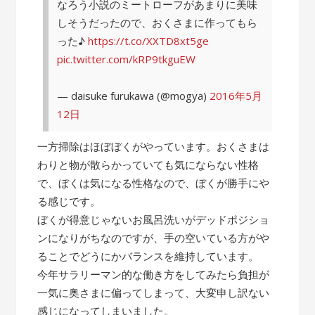
なろう小説のミートローフがあまりに美味
しそうだったので、おくさまに作ってもら
った♪
https://t.co/XXTD8xt5ge
pic.twitter.com/kRP9tkguEW
— daisuke furukawa (@mogya)
2016年5月
12日
一方掃除はほぼぼくがやっています。おくさまは
わりと物が散らかっていても気にならない性格
で、ぼくは気になる性格なので、ぼくが勝手にや
る感じです。
ぼくが得意じゃないお風呂洗いがデッドポジショ
ンになりがちなのですが、手の空いている方がや
ることでどうにかバランスを維持しています。
今年サラリーマン的な働き方をしてみたら負担が
一気に奥さまに偏ってしまって、大変申し訳ない
感じになってしまいました。