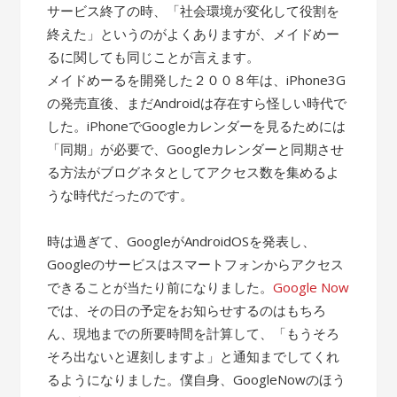
サービス終了の時、「社会環境が変化して役割を
終えた」というのがよくありますが、メイドめー
るに関しても同じことが言えます。
メイドめーるを開発した２００８年は、iPhone3G
の発売直後、まだAndroidは存在すら怪しい時代で
した。iPhoneでGoogleカレンダーを見るためには
「同期」が必要で、Googleカレンダーと同期させ
る方法がブログネタとしてアクセス数を集めるよ
うな時代だったのです。
時は過ぎて、GoogleがAndroidOSを発表し、
Googleのサービスはスマートフォンからアクセス
できることが当たり前になりました。
Google Now
では、その日の予定をお知らせするのはもちろ
ん、現地までの所要時間を計算して、「もうそろ
そろ出ないと遅刻しますよ」と通知までしてくれ
るようになりました。僕自身、GoogleNowのほう