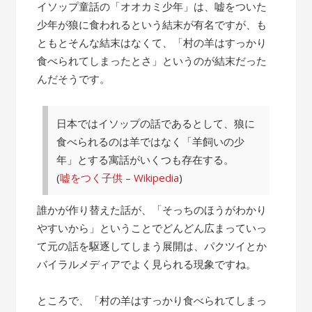
の
イソップ童話の「オオカミ少年」は、嘘をついた
話”
少年が狼に食われるという結末が有名ですが、も
ともとそんな結末はなくて、「村の羊はすっかり
食べられてしまったとさ」というのが結末だった
んだそうです。
日本ではイソップの話であるとして、狼に
食べられるのは羊ではなく「羊飼いの少
年」とする寓話がいくつも存在する。
(
嘘をつく子供 – Wikipedia
)
誰かが作り替えた話が、「そっちのほうがわかり
やすいから」ということでどんどん広まっていっ
て元の話を駆逐してしまう展開は、パクツイとか
バイラルメディアでよく見られる現象ですね。
ところで、「村の羊はすっかり食べられてしまっ