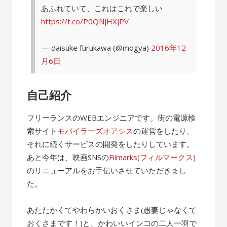
あふれていて、これはこれで楽しい
https://t.co/P0QNjHXjPV
— daisuke furukawa (@mogya)
2016年12
月6日
自己紹介
フリーランスのWEBエンジニアです。街の電源検
索サイト
モバイラーズオアシス
の運営をしたり、
それに続くサービスの開発をしたりしています。
あと今年は、映画SNSの
Filmarks(フィルマークス)
のリニューアルをお手伝いさせていただきまし
た。
あたたかくてやわらかいおくさま(愚妻じゃなくて
おくさまです！)と、かわいいインコの二人一羽で