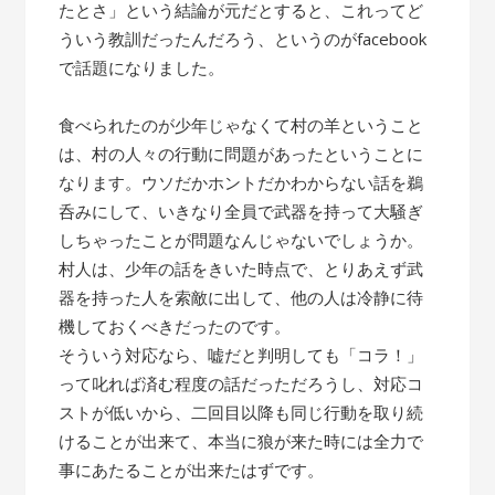
たとさ」という結論が元だとすると、これってど
ういう教訓だったんだろう、というのがfacebook
で話題になりました。
食べられたのが少年じゃなくて村の羊ということ
は、村の人々の行動に問題があったということに
なります。ウソだかホントだかわからない話を鵜
呑みにして、いきなり全員で武器を持って大騒ぎ
しちゃったことが問題なんじゃないでしょうか。
村人は、少年の話をきいた時点で、とりあえず武
器を持った人を索敵に出して、他の人は冷静に待
機しておくべきだったのです。
そういう対応なら、嘘だと判明しても「コラ！」
って叱れば済む程度の話だっただろうし、対応コ
ストが低いから、二回目以降も同じ行動を取り続
けることが出来て、本当に狼が来た時には全力で
事にあたることが出来たはずです。