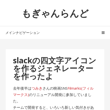
ナ
コ
もぎゃんらんど
ビ
ン
ゲ
テ
ー
ン
シ
ツ
メインナビゲーション
ョ
へ
ン
ス
へ
キ
ス
ッ
slackの四文字アイコン
キ
プ
を作るジェネレーター
ッ
プ
を作ったよ
去年後半は
つみき
さんの映画SNS
Filmarks(フィル
マークス)
のリニューアル開発に参加していまし
た。
チームで開発すると、いろいろ新しい気付きがあ