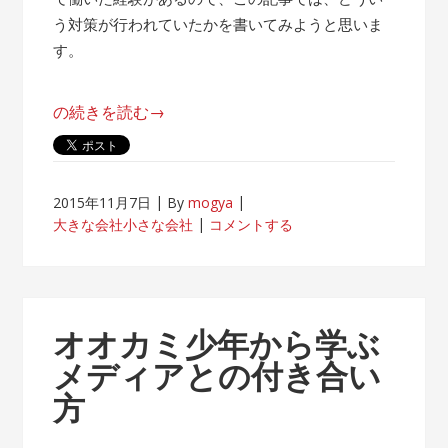
う対策が行われていたかを書いてみようと思いま
す。
“帰
の続きを読む
→
属
意
識
2015年11月7日
By
mogya
が
大きな会社小さな会社
コメントする
薄
れ
な
い
オオカミ少年から学ぶ
客
メディアとの付き合い
先
方
常
駐