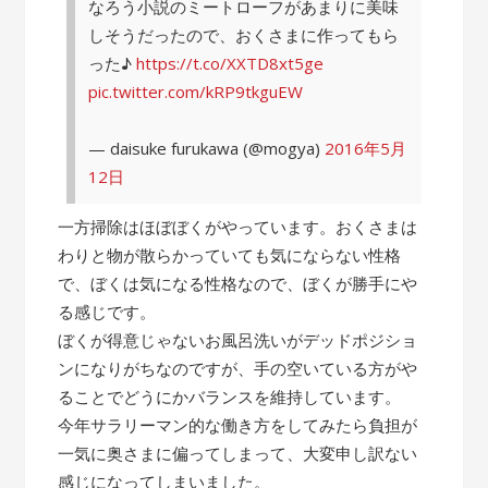
なろう小説のミートローフがあまりに美味
しそうだったので、おくさまに作ってもら
った♪
https://t.co/XXTD8xt5ge
pic.twitter.com/kRP9tkguEW
— daisuke furukawa (@mogya)
2016年5月
12日
一方掃除はほぼぼくがやっています。おくさまは
わりと物が散らかっていても気にならない性格
で、ぼくは気になる性格なので、ぼくが勝手にや
る感じです。
ぼくが得意じゃないお風呂洗いがデッドポジショ
ンになりがちなのですが、手の空いている方がや
ることでどうにかバランスを維持しています。
今年サラリーマン的な働き方をしてみたら負担が
一気に奥さまに偏ってしまって、大変申し訳ない
感じになってしまいました。