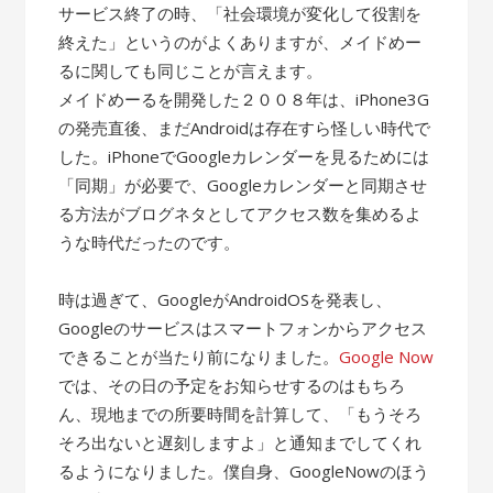
サービス終了の時、「社会環境が変化して役割を
終えた」というのがよくありますが、メイドめー
るに関しても同じことが言えます。
メイドめーるを開発した２００８年は、iPhone3G
の発売直後、まだAndroidは存在すら怪しい時代で
した。iPhoneでGoogleカレンダーを見るためには
「同期」が必要で、Googleカレンダーと同期させ
る方法がブログネタとしてアクセス数を集めるよ
うな時代だったのです。
時は過ぎて、GoogleがAndroidOSを発表し、
Googleのサービスはスマートフォンからアクセス
できることが当たり前になりました。
Google Now
では、その日の予定をお知らせするのはもちろ
ん、現地までの所要時間を計算して、「もうそろ
そろ出ないと遅刻しますよ」と通知までしてくれ
るようになりました。僕自身、GoogleNowのほう