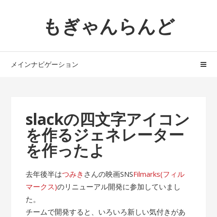
ナ
コ
もぎゃんらんど
ビ
ン
ゲ
テ
ー
ン
シ
ツ
メインナビゲーション
ョ
へ
ン
ス
へ
キ
ス
ッ
slackの四文字アイコン
キ
プ
を作るジェネレーター
ッ
プ
を作ったよ
去年後半は
つみき
さんの映画SNS
Filmarks(フィル
マークス)
のリニューアル開発に参加していまし
た。
チームで開発すると、いろいろ新しい気付きがあ