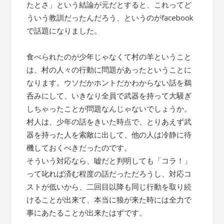
たとさ」という結論が元だとすると、これってど
ういう教訓だったんだろう、というのがfacebook
で話題になりました。
食べられたのが少年じゃなくて村の羊ということ
は、村の人々の行動に問題があったということに
なります。ウソだかホントだかわからない話を鵜
呑みにして、いきなり全員で武器を持って大騒ぎ
しちゃったことが問題なんじゃないでしょうか。
村人は、少年の話をきいた時点で、とりあえず武
器を持った人を索敵に出して、他の人は冷静に待
機しておくべきだったのです。
そういう対応なら、嘘だと判明しても「コラ！」
って叱れば済む程度の話だっただろうし、対応コ
ストが低いから、二回目以降も同じ行動を取り続
けることが出来て、本当に狼が来た時には全力で
事にあたることが出来たはずです。