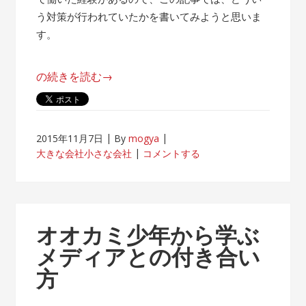
う対策が行われていたかを書いてみようと思いま
す。
“帰
の続きを読む
→
属
意
識
2015年11月7日
By
mogya
が
大きな会社小さな会社
コメントする
薄
れ
な
い
オオカミ少年から学ぶ
客
メディアとの付き合い
先
方
常
駐