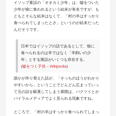
の
イソップ童話の「オオカミ少年」は、嘘をついた
話”
少年が狼に食われるという結末が有名ですが、も
ともとそんな結末はなくて、「村の羊はすっかり
食べられてしまったとさ」というのが結末だった
んだそうです。
日本ではイソップの話であるとして、狼に
食べられるのは羊ではなく「羊飼いの少
年」とする寓話がいくつも存在する。
(
嘘をつく子供 – Wikipedia
)
誰かが作り替えた話が、「そっちのほうがわかり
やすいから」ということでどんどん広まっていっ
て元の話を駆逐してしまう展開は、パクツイとか
バイラルメディアでよく見られる現象ですね。
ところで、「村の羊はすっかり食べられてしまっ