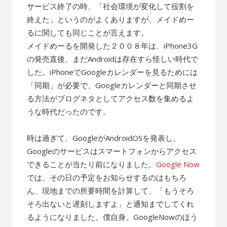
サービス終了の時、「社会環境が変化して役割を
終えた」というのがよくありますが、メイドめー
るに関しても同じことが言えます。
メイドめーるを開発した２００８年は、iPhone3G
の発売直後、まだAndroidは存在すら怪しい時代で
した。iPhoneでGoogleカレンダーを見るためには
「同期」が必要で、Googleカレンダーと同期させ
る方法がブログネタとしてアクセス数を集めるよ
うな時代だったのです。
時は過ぎて、GoogleがAndroidOSを発表し、
Googleのサービスはスマートフォンからアクセス
できることが当たり前になりました。
Google Now
では、その日の予定をお知らせするのはもちろ
ん、現地までの所要時間を計算して、「もうそろ
そろ出ないと遅刻しますよ」と通知までしてくれ
るようになりました。僕自身、GoogleNowのほう