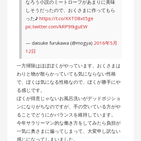
なろう小説のミートローフがあまりに美味
しそうだったので、おくさまに作ってもら
った♪
https://t.co/XXTD8xt5ge
pic.twitter.com/kRP9tkguEW
— daisuke furukawa (@mogya)
2016年5月
12日
一方掃除はほぼぼくがやっています。おくさまは
わりと物が散らかっていても気にならない性格
で、ぼくは気になる性格なので、ぼくが勝手にや
る感じです。
ぼくが得意じゃないお風呂洗いがデッドポジショ
ンになりがちなのですが、手の空いている方がや
ることでどうにかバランスを維持しています。
今年サラリーマン的な働き方をしてみたら負担が
一気に奥さまに偏ってしまって、大変申し訳ない
感じになってしまいました。