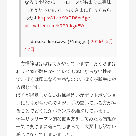
なろう小説のミートローフがあまりに美味
しそうだったので、おくさまに作ってもら
った♪
https://t.co/XXTD8xt5ge
pic.twitter.com/kRP9tkguEW
— daisuke furukawa (@mogya)
2016年5月
12日
一方掃除はほぼぼくがやっています。おくさまは
わりと物が散らかっていても気にならない性格
で、ぼくは気になる性格なので、ぼくが勝手にや
る感じです。
ぼくが得意じゃないお風呂洗いがデッドポジショ
ンになりがちなのですが、手の空いている方がや
ることでどうにかバランスを維持しています。
今年サラリーマン的な働き方をしてみたら負担が
一気に奥さまに偏ってしまって、大変申し訳ない
感じになってしまいました。