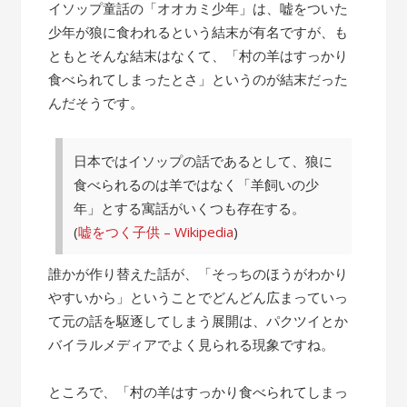
の
イソップ童話の「オオカミ少年」は、嘘をついた
話”
少年が狼に食われるという結末が有名ですが、も
ともとそんな結末はなくて、「村の羊はすっかり
食べられてしまったとさ」というのが結末だった
んだそうです。
日本ではイソップの話であるとして、狼に
食べられるのは羊ではなく「羊飼いの少
年」とする寓話がいくつも存在する。
(
嘘をつく子供 – Wikipedia
)
誰かが作り替えた話が、「そっちのほうがわかり
やすいから」ということでどんどん広まっていっ
て元の話を駆逐してしまう展開は、パクツイとか
バイラルメディアでよく見られる現象ですね。
ところで、「村の羊はすっかり食べられてしまっ