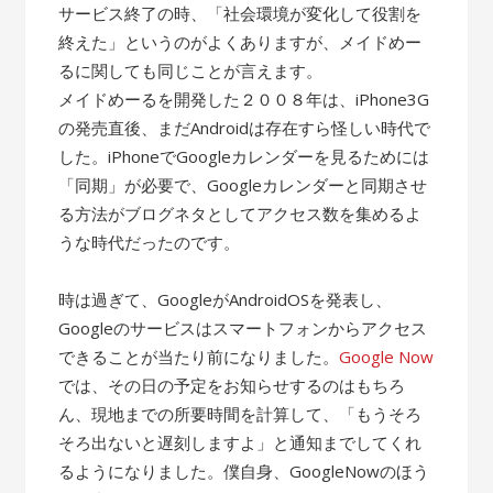
サービス終了の時、「社会環境が変化して役割を
終えた」というのがよくありますが、メイドめー
るに関しても同じことが言えます。
メイドめーるを開発した２００８年は、iPhone3G
の発売直後、まだAndroidは存在すら怪しい時代で
した。iPhoneでGoogleカレンダーを見るためには
「同期」が必要で、Googleカレンダーと同期させ
る方法がブログネタとしてアクセス数を集めるよ
うな時代だったのです。
時は過ぎて、GoogleがAndroidOSを発表し、
Googleのサービスはスマートフォンからアクセス
できることが当たり前になりました。
Google Now
では、その日の予定をお知らせするのはもちろ
ん、現地までの所要時間を計算して、「もうそろ
そろ出ないと遅刻しますよ」と通知までしてくれ
るようになりました。僕自身、GoogleNowのほう