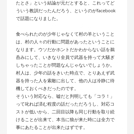
たとさ」という結論が元だとすると、これってど
ういう教訓だったんだろう、というのがfacebook
で話題になりました。
食べられたのが少年じゃなくて村の羊ということ
は、村の人々の行動に問題があったということに
なります。ウソだかホントだかわからない話を鵜
呑みにして、いきなり全員で武器を持って大騒ぎ
しちゃったことが問題なんじゃないでしょうか。
村人は、少年の話をきいた時点で、とりあえず武
器を持った人を索敵に出して、他の人は冷静に待
機しておくべきだったのです。
そういう対応なら、嘘だと判明しても「コラ！」
って叱れば済む程度の話だっただろうし、対応コ
ストが低いから、二回目以降も同じ行動を取り続
けることが出来て、本当に狼が来た時には全力で
事にあたることが出来たはずです。