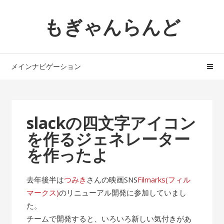
ナ
コ
もぎゃんらんど
ビ
ン
ゲ
テ
ー
ン
シ
ツ
メインナビゲーション
ョ
へ
ン
ス
へ
キ
ス
ッ
slackの四文字アイコン
キ
プ
を作るジェネレーター
ッ
プ
を作ったよ
去年後半は
つみき
さんの映画SNS
Filmarks(フィル
マークス)
のリニューアル開発に参加していまし
た。
チームで開発すると、いろいろ新しい気付きがあ