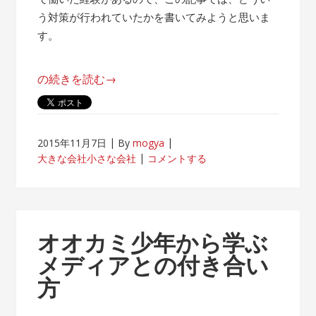
う対策が行われていたかを書いてみようと思いま
す。
“帰
の続きを読む
→
属
意
識
2015年11月7日
By
mogya
が
大きな会社小さな会社
コメントする
薄
れ
な
い
オオカミ少年から学ぶ
客
メディアとの付き合い
先
方
常
駐