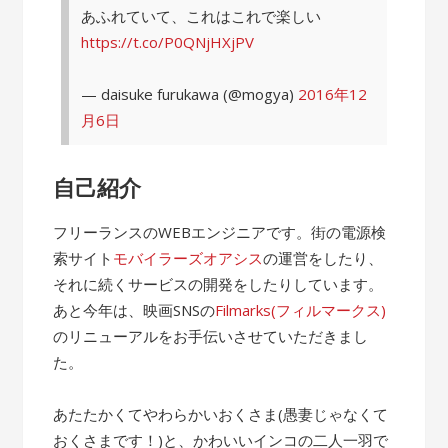
あふれていて、これはこれで楽しい
https://t.co/P0QNjHXjPV
— daisuke furukawa (@mogya)
2016年12
月6日
自己紹介
フリーランスのWEBエンジニアです。街の電源検
索サイト
モバイラーズオアシス
の運営をしたり、
それに続くサービスの開発をしたりしています。
あと今年は、映画SNSの
Filmarks(フィルマークス)
のリニューアルをお手伝いさせていただきまし
た。
あたたかくてやわらかいおくさま(愚妻じゃなくて
おくさまです！)と、かわいいインコの二人一羽で