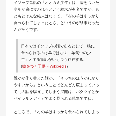
の
イソップ童話の「オオカミ少年」は、嘘をついた
話”
少年が狼に食われるという結末が有名ですが、も
ともとそんな結末はなくて、「村の羊はすっかり
食べられてしまったとさ」というのが結末だった
んだそうです。
日本ではイソップの話であるとして、狼に
食べられるのは羊ではなく「羊飼いの少
年」とする寓話がいくつも存在する。
(
嘘をつく子供 – Wikipedia
)
誰かが作り替えた話が、「そっちのほうがわかり
やすいから」ということでどんどん広まっていっ
て元の話を駆逐してしまう展開は、パクツイとか
バイラルメディアでよく見られる現象ですね。
ところで、「村の羊はすっかり食べられてしまっ