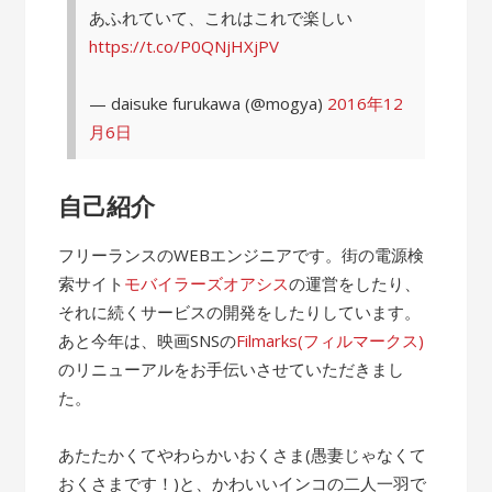
あふれていて、これはこれで楽しい
https://t.co/P0QNjHXjPV
— daisuke furukawa (@mogya)
2016年12
月6日
自己紹介
フリーランスのWEBエンジニアです。街の電源検
索サイト
モバイラーズオアシス
の運営をしたり、
それに続くサービスの開発をしたりしています。
あと今年は、映画SNSの
Filmarks(フィルマークス)
のリニューアルをお手伝いさせていただきまし
た。
あたたかくてやわらかいおくさま(愚妻じゃなくて
おくさまです！)と、かわいいインコの二人一羽で