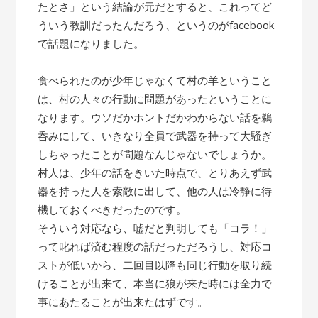
たとさ」という結論が元だとすると、これってど
ういう教訓だったんだろう、というのがfacebook
で話題になりました。
食べられたのが少年じゃなくて村の羊ということ
は、村の人々の行動に問題があったということに
なります。ウソだかホントだかわからない話を鵜
呑みにして、いきなり全員で武器を持って大騒ぎ
しちゃったことが問題なんじゃないでしょうか。
村人は、少年の話をきいた時点で、とりあえず武
器を持った人を索敵に出して、他の人は冷静に待
機しておくべきだったのです。
そういう対応なら、嘘だと判明しても「コラ！」
って叱れば済む程度の話だっただろうし、対応コ
ストが低いから、二回目以降も同じ行動を取り続
けることが出来て、本当に狼が来た時には全力で
事にあたることが出来たはずです。