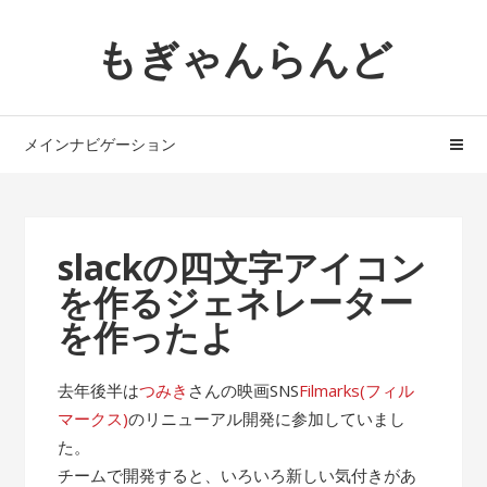
ナ
コ
もぎゃんらんど
ビ
ン
ゲ
テ
ー
ン
シ
ツ
メインナビゲーション
ョ
へ
ン
ス
へ
キ
ス
ッ
slackの四文字アイコン
キ
プ
を作るジェネレーター
ッ
プ
を作ったよ
去年後半は
つみき
さんの映画SNS
Filmarks(フィル
マークス)
のリニューアル開発に参加していまし
た。
チームで開発すると、いろいろ新しい気付きがあ