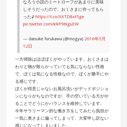
なろう小説のミートローフがあまりに美味
しそうだったので、おくさまに作ってもら
った♪
https://t.co/XXTD8xt5ge
pic.twitter.com/kRP9tkguEW
— daisuke furukawa (@mogya)
2016年5月
12日
一方掃除はほぼぼくがやっています。おくさまは
わりと物が散らかっていても気にならない性格
で、ぼくは気になる性格なので、ぼくが勝手にや
る感じです。
ぼくが得意じゃないお風呂洗いがデッドポジショ
ンになりがちなのですが、手の空いている方がや
ることでどうにかバランスを維持しています。
今年サラリーマン的な働き方をしてみたら負担が
一気に奥さまに偏ってしまって、大変申し訳ない
感じになってしまいました。