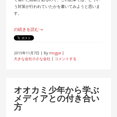
う対策が行われていたかを書いてみようと思いま
す。
“帰
の続きを読む
→
属
意
識
2015年11月7日
By
mogya
が
大きな会社小さな会社
コメントする
薄
れ
な
い
オオカミ少年から学ぶ
客
メディアとの付き合い
先
方
常
駐