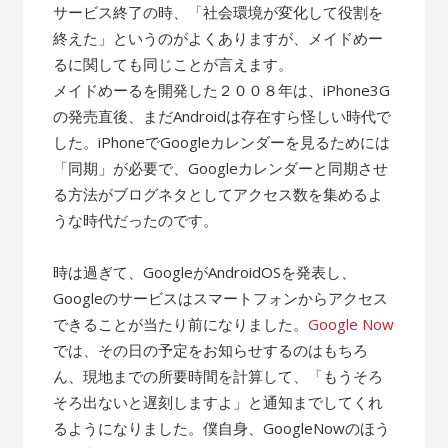
サービス終了の時、「社会環境が変化して役割を
終えた」というのがよくありますが、メイドめー
るに関しても同じことが言えます。
メイドめーるを開発した２００８年は、iPhone3G
の発売直後、まだAndroidは存在すら怪しい時代で
した。iPhoneでGoogleカレンダーを見るためには
「同期」が必要で、Googleカレンダーと同期させ
る方法がブログネタとしてアクセス数を集めるよ
うな時代だったのです。
時は過ぎて、GoogleがAndroidOSを発表し、
Googleのサービスはスマートフォンからアクセス
できることが当たり前になりました。
Google Now
では、その日の予定をお知らせするのはもちろ
ん、現地までの所要時間を計算して、「もうそろ
そろ出ないと遅刻しますよ」と通知までしてくれ
るようになりました。僕自身、GoogleNowのほう