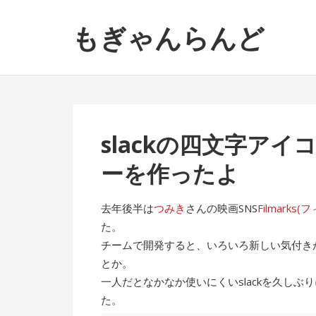
ナ
コ
もぎゃんらんど
ビ
ン
ゲ
テ
ー
ン
シ
ツ
ョ
へ
ン
ス
slackの四文字ア
へ
キ
ス
ッ
ーを作ったよ
キ
プ
ッ
去年後半は
つみき
さんの映画SNS
Filmarks
プ
た。
チームで開発すると、いろいろ新しい気付きが
とか。
一人だとなかなか使いにくいslackを久し
た。