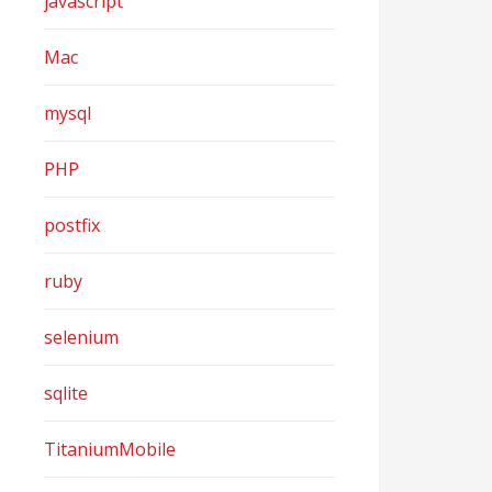
javascript
Mac
mysql
PHP
postfix
ruby
selenium
sqlite
TitaniumMobile