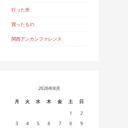
行った所
買ったもの
関西アンカンファレンス
2026年8月
月
火
水
木
金
土
日
1
2
3
4
5
6
7
8
9