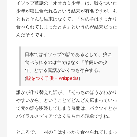
の
イソップ童話の「オオカミ少年」は、嘘をついた
話”
少年が狼に食われるという結末が有名ですが、も
ともとそんな結末はなくて、「村の羊はすっかり
食べられてしまったとさ」というのが結末だった
んだそうです。
日本ではイソップの話であるとして、狼に
食べられるのは羊ではなく「羊飼いの少
年」とする寓話がいくつも存在する。
(
嘘をつく子供 – Wikipedia
)
誰かが作り替えた話が、「そっちのほうがわかり
やすいから」ということでどんどん広まっていっ
て元の話を駆逐してしまう展開は、パクツイとか
バイラルメディアでよく見られる現象ですね。
ところで、「村の羊はすっかり食べられてしまっ