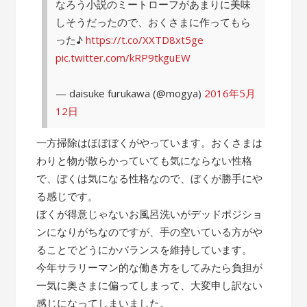
なろう小説のミートローフがあまりに美味
しそうだったので、おくさまに作ってもら
った♪
https://t.co/XXTD8xt5ge
pic.twitter.com/kRP9tkguEW
— daisuke furukawa (@mogya)
2016年5月
12日
一方掃除はほぼぼくがやっています。おくさまは
わりと物が散らかっていても気にならない性格
で、ぼくは気になる性格なので、ぼくが勝手にや
る感じです。
ぼくが得意じゃないお風呂洗いがデッドポジショ
ンになりがちなのですが、手の空いている方がや
ることでどうにかバランスを維持しています。
今年サラリーマン的な働き方をしてみたら負担が
一気に奥さまに偏ってしまって、大変申し訳ない
感じになってしまいました。