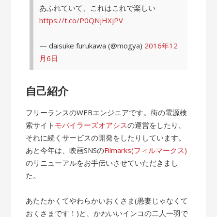
あふれていて、これはこれで楽しい
https://t.co/P0QNjHXjPV
— daisuke furukawa (@mogya)
2016年12
月6日
自己紹介
フリーランスのWEBエンジニアです。街の電源検
索サイト
モバイラーズオアシス
の運営をしたり、
それに続くサービスの開発をしたりしています。
あと今年は、映画SNSの
Filmarks(フィルマークス)
のリニューアルをお手伝いさせていただきまし
た。
あたたかくてやわらかいおくさま(愚妻じゃなくて
おくさまです！)と、かわいいインコの二人一羽で