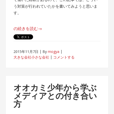
う対策が行われていたかを書いてみようと思いま
す。
“帰
の続きを読む
→
属
意
識
2015年11月7日
By
mogya
が
大きな会社小さな会社
コメントする
薄
れ
な
い
オオカミ少年から学ぶ
客
メディアとの付き合い
先
方
常
駐