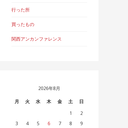
行った所
買ったもの
関西アンカンファレンス
2026年8月
月
火
水
木
金
土
日
1
2
3
4
5
6
7
8
9