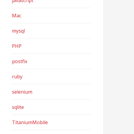
javascript
Mac
mysql
PHP
postfix
ruby
selenium
sqlite
TitaniumMobile