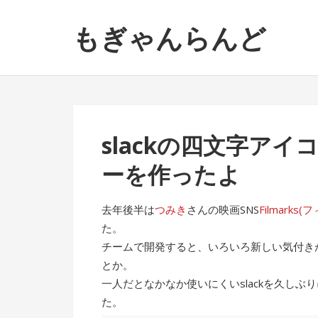
ナ
コ
もぎゃんらんど
ビ
ン
ゲ
テ
ー
ン
シ
ツ
ョ
へ
ン
ス
slackの四文字ア
へ
キ
ス
ッ
ーを作ったよ
キ
プ
ッ
去年後半は
つみき
さんの映画SNS
Filmarks
プ
た。
チームで開発すると、いろいろ新しい気付きが
とか。
一人だとなかなか使いにくいslackを久し
た。